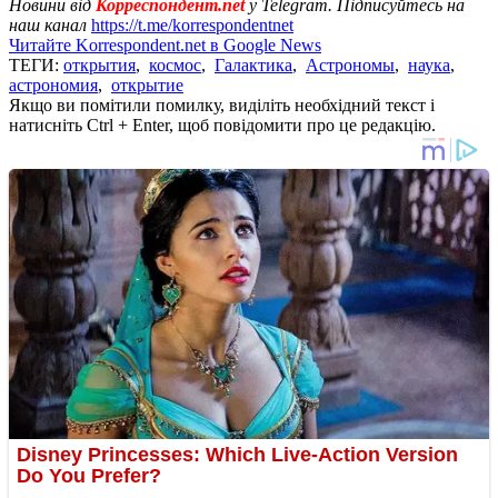
Новини від
Корреспондент.net
у Telegram. Підписуйтесь на
наш канал
https://t.me/korrespondentnet
Читайте Korrespondent.net в Google News
ТЕГИ:
открытия
,
космос
,
Галактика
,
Астрономы
,
наука
,
астрономия
,
открытие
Якщо ви помітили помилку, виділіть необхідний текст і
натисніть Ctrl + Enter, щоб повідомити про це редакцію.