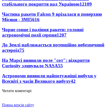
стабільного покриття над Україною
12109
Частина ракети Falcon 9 врізалася в поверхню
Місяця - ЗМІ
5616
Чорне сонце і падіння ракети: головні
астрономічні події серпня
1207
До Землі наближається потенційно небезпечний
астероїд
75
На Марсі виявили поле "сот": відкриття
Curiosity здивувало NASA
55
Астрономи виявили найпотужніші вибухи у
Всесвіті з часів Великого вибуху
42
Читати коментарі
Повна версія сайту