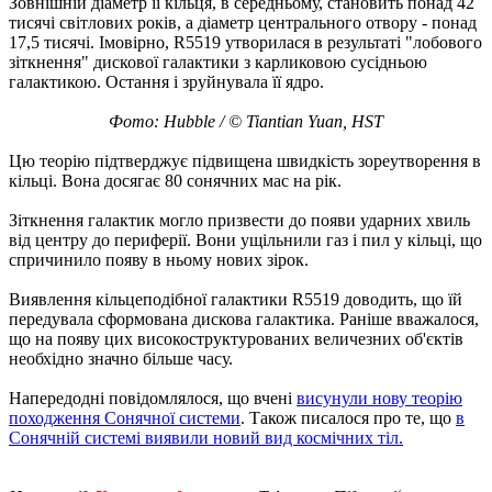
Зовнішній діаметр її кільця, в середньому, становить понад 42
тисячі світлових років, а діаметр центрального отвору - понад
17,5 тисячі. Імовірно, R5519 утворилася в результаті "лобового
зіткнення" дискової галактики з карликовою сусідньою
галактикою. Остання і зруйнувала її ядро.
Фото: Hubble / © Tiantian Yuan, HST
Цю теорію підтверджує підвищена швидкість зореутворення в
кільці. Вона досягає 80 сонячних мас на рік.
Зіткнення галактик могло призвести до появи ударних хвиль
від центру до периферії. Вони ущільнили газ і пил у кільці, що
спричинило появу в ньому нових зірок.
Виявлення кільцеподібної галактики R5519 доводить, що їй
передувала сформована дискова галактика. Раніше вважалося,
що на появу цих високоструктурованих величезних об'єктів
необхідно значно більше часу.
Напередодні повідомлялося, що вчені
висунули нову теорію
походження Сонячної системи
. Також писалося про те, що
в
Сонячній системі виявили новий вид космічних тіл.