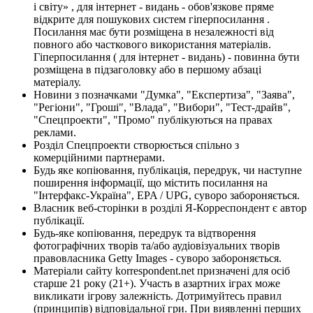
і світу» , для інтернет - видань - обов'язкове пряме
відкрите для пошукових систем гіперпосилання .
Посилання має бути розміщена в незалежності від
повного або часткового використання матеріалів.
Гіперпосилання ( для інтернет - видань) - повинна бути
розміщена в підзаголовку або в першому абзаці
матеріалу.
Новини з позначками "Думка", "Експертиза", "Заява",
"Регіони", "Гроші", "Влада", "Вибори", "Тест-драйв",
"Спецпроекти", "Промо" публікуються на правах
реклами.
Розділ Спецпроекти створюється спільно з
комерційними партнерами.
Будь яке копіювання, публікація, передрук, чи наступне
поширення інформації, що містить посилання на
"Інтерфакс-Україна", EPA / UPG, суворо забороняється.
Власник веб-сторінки в розділі Я-Корреспондент є автор
публікації.
Будь-яке копіювання, передрук та відтворення
фотографічних творів та/або аудіовізуальних творів
правовласника Getty Images - суворо забороняється.
Матеріали сайту korrespondent.net призначені для осіб
старше 21 року (21+). Участь в азартних іграх може
викликати ігрову залежність. Дотримуйтесь правил
(принципів) відповідальної гри. При виявленні перших