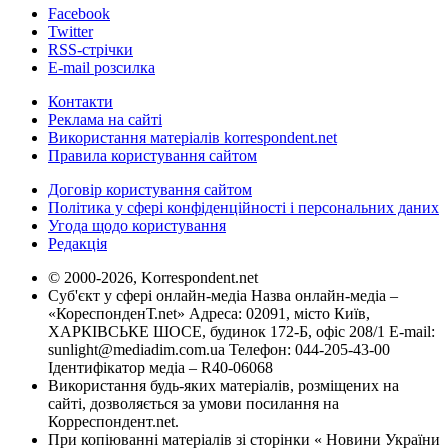
Facebook
Twitter
RSS-стрічки
E-mail розсилка
Контакти
Реклама на сайті
Використання матеріалів korrespondent.net
Правила користування сайтом
Договір користування сайтом
Політика у сфері конфіденційності і персональних даних
Угода щодо користування
Редакція
© 2000-2026, Korrespondent.net
Суб'єкт у сфері онлайн-медіа Назва онлайн-медіа –
«КореспонденТ.net» Адреса: 02091, місто Київ,
ХАРКІВСЬКЕ ШОСЕ, будинок 172-Б, офіс 208/1 E-mail:
sunlight@mediadim.com.ua
Телефон: 044-205-43-00
Ідентифікатор медіа – R40-06068
Використання будь-яких матеріалів, розміщених на
сайті, дозволяється за умови посилання на
Корреспондент.net.
При копіюванні матеріалів зі сторінки « Новини України