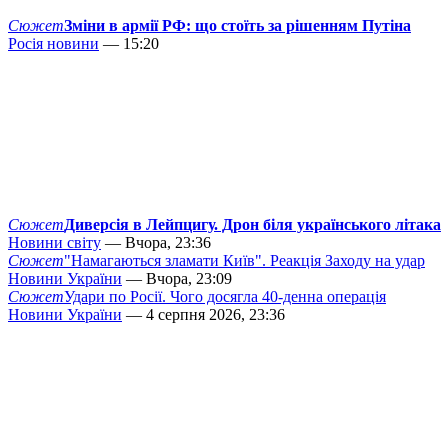
Сюжет
Зміни в армії РФ: що стоїть за рішенням Путіна
Росія новини
— 15:20
Сюжет
Диверсія в Лейпцигу. Дрон біля українського літака
Новини світу
— Вчора, 23:36
Сюжет
"Намагаються зламати Київ". Реакція Заходу на удар
Новини України
— Вчора, 23:09
Сюжет
Удари по Росії. Чого досягла 40-денна операція
Новини України
— 4 серпня 2026, 23:36