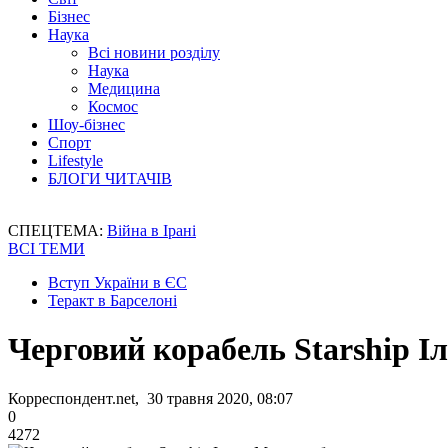
Бізнес
Наука
Всі новини розділу
Наука
Медицина
Космос
Шоу-бізнес
Спорт
Lifestyle
БЛОГИ ЧИТАЧІВ
СПЕЦТЕМА:
Війна в Ірані
ВСІ ТЕМИ
Вступ України в ЄС
Теракт в Барселоні
Черговий корабель Starship І
Корреспондент.net, 30 травня 2020, 08:07
0
4272