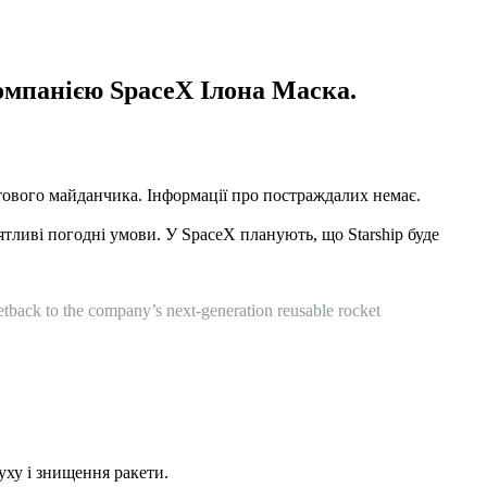
компанією SpaceX Ілона Маска.
артового майданчика. Інформації про постраждалих немає.
ятливі погодні умови. У SpaceX планують, що Starship буде
setback to the company’s next-generation reusable rocket
уху і знищення ракети.