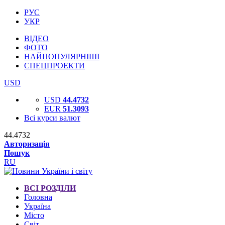
РУС
УКР
ВІДЕО
ФОТО
НАЙПОПУЛЯРНІШІ
СПЕЦПРОЕКТИ
USD
USD
44.4732
EUR
51.3093
Всі курси валют
44.4732
Авторизація
Пошук
RU
ВСІ РОЗДІЛИ
Головна
Україна
Місто
Світ