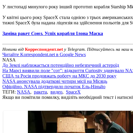
У листопаді минулого року інший прототип корабля Starship Mk
У квітні цього року SpaceX стала однією з трьох американських
тижні SpaceX була надана ліцензія на здійснення польотів для St
Заміна ракет
Союз.
Успіх корабля Ілона Маска
Новини від
Корреспондент.net
у Telegram. Підписуйтесь на наш 
Читайте Korrespondent.net в Google News
NASA
До Землі наближається потенційно небезпечний астероїд
На Марсі виявили поле "сот": відкриття Curiosity здивувало N
США та Росія продовжать роботу на МКС до 2030 року
NASA анонсувала додаткові чотири місії на Місяць
Офіційно. NASA підтвердило початок Ель-Ніньйо
ТЕГИ:
NASA
,
ракета
,
видео
,
SpaceX
Якщо ви помітили помилку, виділіть необхідний текст і натисніт