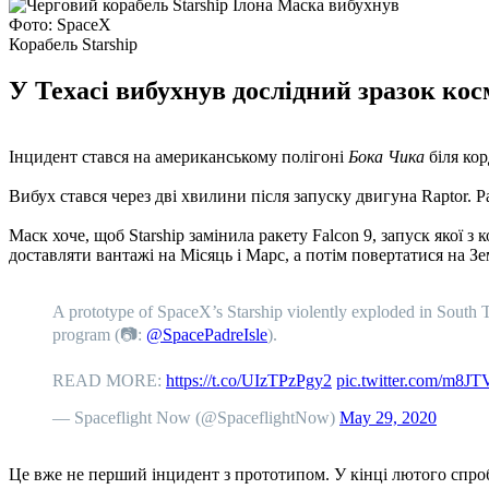
Фото: SpaceX
Корабель Starship
У Техасі вибухнув дослідний зразок кос
Інцидент стався на американському полігоні
Бока Чика
біля кор
Вибух стався через дві хвилини після запуску двигуна Raptor. 
Маск хоче, щоб Starship замінила ракету Falcon 9, запуск якої
доставляти вантажі на Місяць і Марс, а потім повертатися на З
A prototype of SpaceX’s Starship violently exploded in South Te
program (📷:
@SpacePadreIsle
).
READ MORE:
https://t.co/UIzTPzPgy2
pic.twitter.com/m8JT
— Spaceflight Now (@SpaceflightNow)
May 29, 2020
Це вже не перший інцидент з прототипом. У кінці лютого спроб