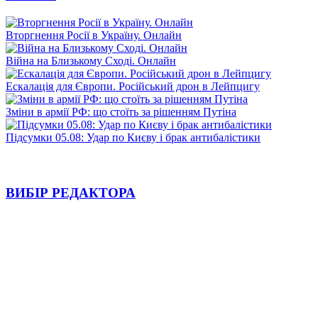
Вторгнення Росії в Україну. Онлайн
Війна на Близькому Сході. Онлайн
Ескалація для Європи. Російський дрон в Лейпцигу
Зміни в армії РФ: що стоїть за рішенням Путіна
Підсумки 05.08: Удар по Києву і брак антибалістики
ВИБІР РЕДАКТОРА