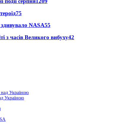
і події серпня
1209
тероїд
75
ty здивувало NASA
55
і з часів Великого вибуху
42
над Україною
я
ASA