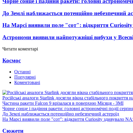
Чорне сонце і падіння ракети: головні астрономічн
До Землі наближається потенційно небезпечний ас
На Марсі виявили поле "сот": відкриття Curiosi
Астрономи виявили найпотужніші вибухи у Всесвіт
Читати коментарі
Космос
Останні
Популярні
Коментовані
Російські аналоги Starlink досягли вікна стабільного покриття 
Частина ракети Falcon 9 врізалася в поверхню Місяця - ЗМІ
Чорне сонце і падіння ракети: головні астрономічні події серпн
До Землі наближається потенційно небезпечний астероїд
На Марсі виявили поле "сот": відкриття Curiosity здивувало N
Сюжети