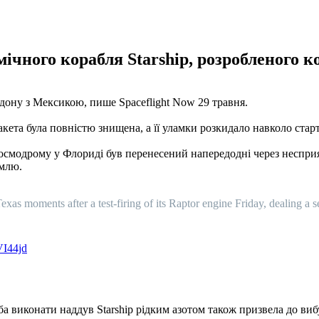
мічного корабля Starship, розробленого 
дону з Мексикою, пише Spaceflight Now 29 травня.
Ракета була повністю знищена, а її уламки розкидало навколо ст
 з космодрому у Флориді був перенесений напередодні через неспри
емлю.
xas moments after a test-firing of its Raptor engine Friday, dealing a 
VI44jd
а виконати наддув Starship рідким азотом також призвела до виб