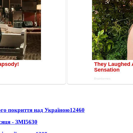
ного покриття над Україною
12460
сяця - ЗМІ
5630