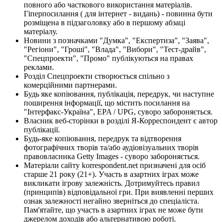
повного або часткового використання матеріалів.
Гіперпосилання ( для інтернет - видань) - повинна бути
розміщена в підзаголовку або в першому абзаці
матеріалу.
Новини з позначками "Думка", "Експертиза", "Заява",
"Регіони", "Гроші", "Влада", "Вибори", "Тест-драйв",
"Спецпроекти", "Промо" публікуються на правах
реклами.
Розділ Спецпроекти створюється спільно з
комерційними партнерами.
Будь яке копіювання, публікація, передрук, чи наступне
поширення інформації, що містить посилання на
"Інтерфакс-Україна", EPA / UPG, суворо забороняється.
Власник веб-сторінки в розділі Я-Корреспондент є автор
публікації.
Будь-яке копіювання, передрук та відтворення
фотографічних творів та/або аудіовізуальних творів
правовласника Getty Images - суворо забороняється.
Матеріали сайту korrespondent.net призначені для осіб
старше 21 року (21+). Участь в азартних іграх може
викликати ігрову залежність. Дотримуйтесь правил
(принципів) відповідальної гри. При виявленні перших
ознак залежності негайно зверніться до спеціаліста.
Пам'ятайте, що участь в азартних іграх не може бути
джерелом доходів або альтернативою роботі.