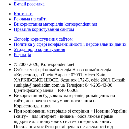
E-mail розсилка
Контакти
Реклама на сайті
Використання матеріалів korrespondent.net
Правила користування сайтом
Договір користування сайтом
Політика у сфері конфіденційності і персональних даних
Угода щодо користування
Редакція
© 2000-2026, Korrespondent.net
Суб'єкт у сфері онлайн-медіа Назва онлайн-медіа –
«КореспонденТ.net» Адреса: 02091, місто Київ,
ХАРКІВСЬКЕ ШОСЕ, будинок 172-Б, офіс 208/1 E-mail:
sunlight@mediadim.com.ua
Телефон: 044-205-43-00
Ідентифікатор медіа – R40-06068
Використання будь-яких матеріалів, розміщених на
сайті, дозволяється за умови посилання на
Корреспондент.net.
При копіюванні матеріалів зі сторінки « Новини України
і світу» , для інтернет - видань - обов'язкове пряме
відкрите для пошукових систем гіперпосилання .
Посилання має бути розміщена в незалежності від