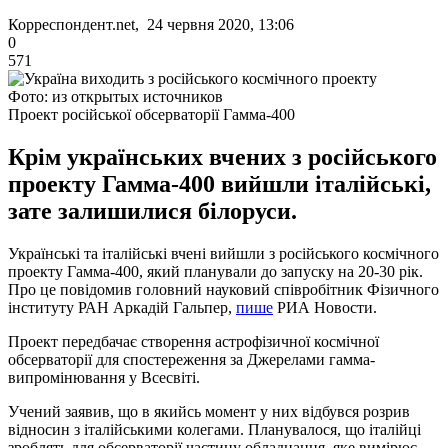
Корреспондент.net, 24 червня 2020, 13:06
0
571
Фото: из открытых источников
Проект російської обсерваторії Гамма-400
Крім українських вчених з російського
проекту Гамма-400 вийшли італійські,
зате залишилися білоруси.
Українські та італійські вчені вийшли з російського космічного
проекту Гамма-400, який планували до запуску на 20-30 рік.
Про це повідомив головний науковий співробітник Фізичного
інституту РАН Аркадій Гальпер,
пише
РИА Новости.
Проект передбачає створення астрофізичної космічної
обсерваторії для спостереження за Джерелами гамма-
випромінювання у Всесвіті.
Учений заявив, що в якийсь момент у них відбувся розрив
відносин з італійськими колегами. Планувалося, що італійці
зроблять для обсерваторії частину обладнання, яке вимірює