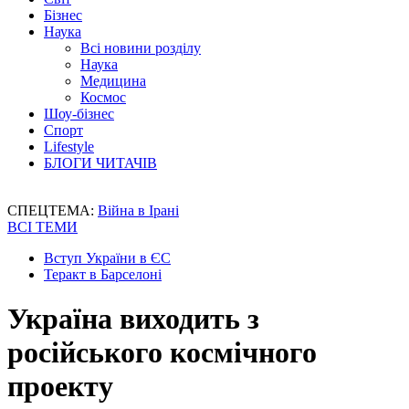
Бізнес
Наука
Всі новини розділу
Наука
Медицина
Космос
Шоу-бізнес
Спорт
Lifestyle
БЛОГИ ЧИТАЧІВ
СПЕЦТЕМА:
Війна в Ірані
ВСІ ТЕМИ
Вступ України в ЄС
Теракт в Барселоні
Україна виходить з
російського космічного
проекту