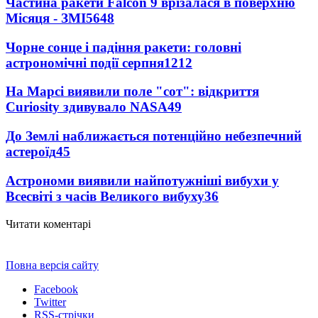
Частина ракети Falcon 9 врізалася в поверхню
Місяця - ЗМІ
5648
Чорне сонце і падіння ракети: головні
астрономічні події серпня
1212
На Марсі виявили поле "сот": відкриття
Curiosity здивувало NASA
49
До Землі наближається потенційно небезпечний
астероїд
45
Астрономи виявили найпотужніші вибухи у
Всесвіті з часів Великого вибуху
36
Читати коментарі
Повна версія сайту
Facebook
Twitter
RSS-стрічки