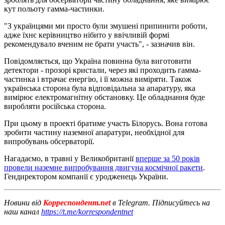
кут польоту гамма-частинки.
"З українцями ми просто були змушені припинити роботи,
адже їхнє керівництво нібито у ввічливій формі
рекомендувало вченим не брати участь", - зазначив він.
Повідомляється, що Україна повинна була виготовити
детектори - прозорі кристали, через які проходить гамма-
частинка і втрачає енергію, і її можна виміряти. Також
українська сторона була відповідальна за апаратуру, яка
вимірює електромагнітну обстановку. Це обладнання буде
виробляти російська сторона.
При цьому в проекті братиме участь Білорусь. Вона готова
зробити частину наземної апаратури, необхідної для
випробувань обсерваторії.
Нагадаємо, в травні у Великобританії
вперше за 50 років
провели наземне випробування двигуна космічної ракети
.
Гендиректором компанії є уродженець України.
Новини від
Корреспондент.net
в Telegram. Підписуйтесь на
наш канал
https://t.me/korrespondentnet