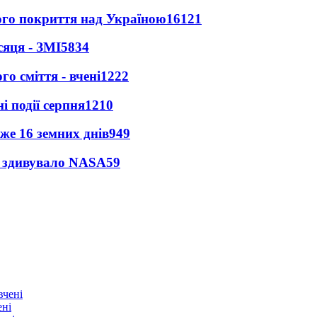
ного покриття над Україною
16121
сяця - ЗМІ
5834
о сміття - вчені
1222
і події серпня
1210
же 16 земних днів
949
ty здивувало NASA
59
ені