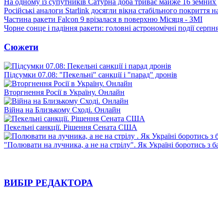
На одному із супутників Сатурна доба триває майже 16 земних 
Російські аналоги Starlink досягли вікна стабільного покриття 
Частина ракети Falcon 9 врізалася в поверхню Місяця - ЗМІ
Чорне сонце і падіння ракети: головні астрономічні події серпн
Сюжети
Підсумки 07.08: "Пекельні" санкції і "парад" дронів
Вторгнення Росії в Україну. Онлайн
Війна на Близькому Сході. Онлайн
Пекельні санкції. Рішення Сената США
"Полювати на лучника, а не на стрілу". Як Україні боротись з 
ВИБІР РЕДАКТОРА