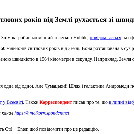
тлових років від Землі рухається зі швид
 Знімок зробив космічний телескоп Hubble,
повідомляється
на офі
0 мільйонів світлових років від Землі. Вона розташована в сузір'
зною швидкістю в 1564 кілометри в секунду. Наприклад, Земля о
ся одна від одної. Але Чумацький Шлях і галактика Андромеди пе
 у Всесвіті
. Також
Корреспондент
писав про те, що
в липні від
ш канал
https://t.me/korrespondentnet
ь Ctrl + Enter, щоб повідомити про це редакцію.