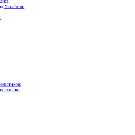
днів
над Україною
я
балістикою