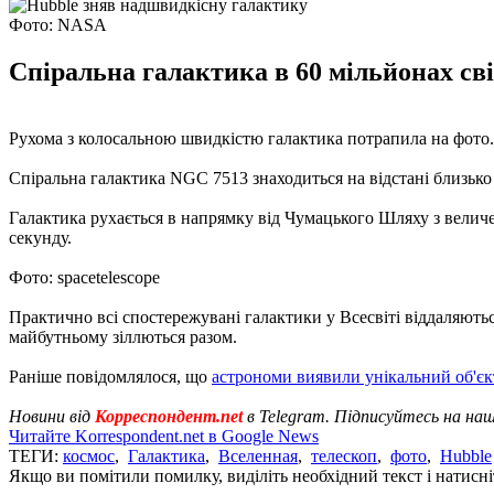
Фото: NASA
Спіральна галактика в 60 мільйонах сві
Рухома з колосальною швидкістю галактика потрапила на фото.
Спіральна галактика NGC 7513 знаходиться на відстані близько 6
Галактика рухається в напрямку від Чумацького Шляху з величе
секунду.
Фото: spacetelescope
Практично всі спостережувані галактики у Всесвіті віддаляють
майбутньому зіллються разом.
Раніше повідомлялося, що
астрономи виявили унікальний об'єкт
Новини від
Корреспондент.net
в Telegram. Підписуйтесь на на
Читайте Korrespondent.net в Google News
ТЕГИ:
космос
,
Галактика
,
Вселенная
,
телескоп
,
фото
,
Hubble
Якщо ви помітили помилку, виділіть необхідний текст і натисніт