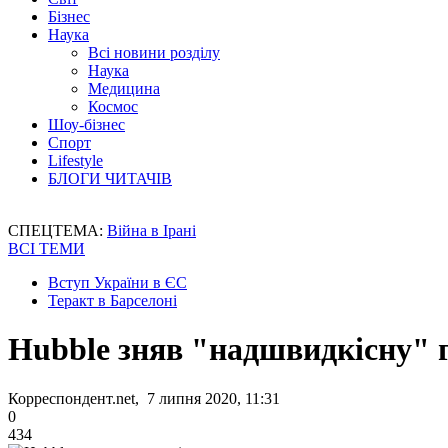
Бізнес
Наука
Всі новини розділу
Наука
Медицина
Космос
Шоу-бізнес
Спорт
Lifestyle
БЛОГИ ЧИТАЧІВ
СПЕЦТЕМА:
Війна в Ірані
ВСІ ТЕМИ
Вступ України в ЄС
Теракт в Барселоні
Hubble зняв "надшвидкісну" 
Корреспондент.net, 7 липня 2020, 11:31
0
434