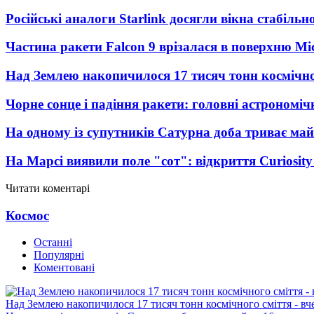
Російські аналоги Starlink досягли вікна стабіль
Частина ракети Falcon 9 врізалася в поверхню Мі
Над Землею накопичилося 17 тисяч тонн космічног
Чорне сонце і падіння ракети: головні астрономічн
На одному із супутників Сатурна доба триває май
На Марсі виявили поле "сот": відкриття Curiosi
Читати коментарі
Космос
Останні
Популярні
Коментовані
Над Землею накопичилося 17 тисяч тонн космічного сміття - вч