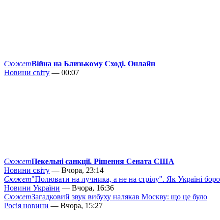
Сюжет
Війна на Близькому Сході. Онлайн
Новини світу
— 00:07
Сюжет
Пекельні санкції. Рішення Сената США
Новини світу
— Вчора, 23:14
Сюжет
"Полювати на лучника, а не на стрілу". Як Україні бор
Новини України
— Вчора, 16:36
Сюжет
Загадковий звук вибуху налякав Москву: що це було
Росія новини
— Вчора, 15:27