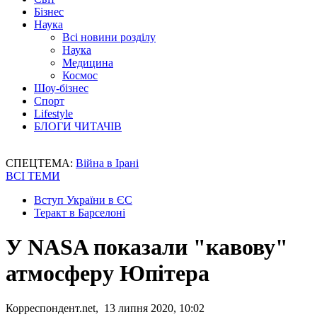
Бізнес
Наука
Всі новини розділу
Наука
Медицина
Космос
Шоу-бізнес
Спорт
Lifestyle
БЛОГИ ЧИТАЧІВ
СПЕЦТЕМА:
Війна в Ірані
ВСІ ТЕМИ
Вступ України в ЄС
Теракт в Барселоні
У NASA показали "кавову"
атмосферу Юпітера
Корреспондент.net, 13 липня 2020, 10:02