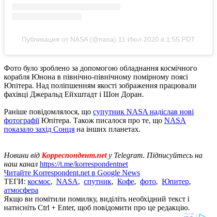
Публикация от NASA (@nasa)
11 Июл 2020 в 1:55 PDT
Фото було зроблено за допомогою обладнання космічного
корабля Юнона в північно-північному помірному поясі
Юпітера. Над поліпшенням якості зображення працювали
фахівці Джеральд Ейхштадт і Шон Доран.
Раніше повідомлялося, що
супутник NASA надіслав нові
фотографії
Юпітера. Також писалося про те, що
NASA
показало захід Сонця
на інших планетах.
Новини від
Корреспондент.net
у Telegram. Підписуйтесь на
наш канал
https://t.me/korrespondentnet
Читайте Korrespondent.net в Google News
ТЕГИ:
космос
,
NASA
,
спутник
,
Кофе
,
фото
,
Юпитер
,
атмосфера
Якщо ви помітили помилку, виділіть необхідний текст і
натисніть Ctrl + Enter, щоб повідомити про це редакцію.