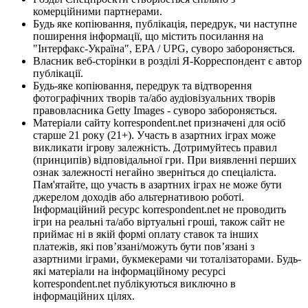
комерційними партнерами.
Будь яке копіювання, публікація, передрук, чи наступне
поширення інформації, що містить посилання на
"Інтерфакс-Україна", EPA / UPG, суворо забороняється.
Власник веб-сторінки в розділі Я-Корреспондент є автор
публікації.
Будь-яке копіювання, передрук та відтворення
фотографічних творів та/або аудіовізуальних творів
правовласника Getty Images - суворо забороняється.
Матеріали сайту korrespondent.net призначені для осіб
старше 21 року (21+). Участь в азартних іграх може
викликати ігрову залежність. Дотримуйтесь правил
(принципів) відповідальної гри. При виявленні перших
ознак залежності негайно зверніться до спеціаліста.
Пам'ятайте, що участь в азартних іграх не може бути
джерелом доходів або альтернативою роботі.
Інформаційний ресурс korrespondent.net не проводить
ігри на реальні та/або віртуальні гроші, також сайт не
приймає ні в якій формі оплату ставок та інших
платежів, які пов’язані/можуть бути пов’язані з
азартними іграми, букмекерами чи тоталізаторами. Будь-
які матеріали на інформаційному ресурсі
korrespondent.net публікуються виключно в
інформаційних цілях.