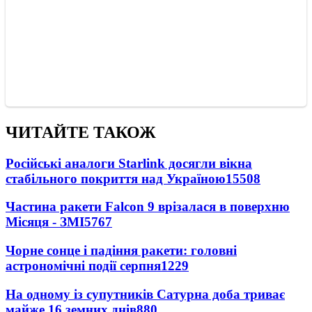
ЧИТАЙТЕ ТАКОЖ
Російські аналоги Starlink досягли вікна
стабільного покриття над Україною
15508
Частина ракети Falcon 9 врізалася в поверхню
Місяця - ЗМІ
5767
Чорне сонце і падіння ракети: головні
астрономічні події серпня
1229
На одному із супутників Сатурна доба триває
майже 16 земних днів
880