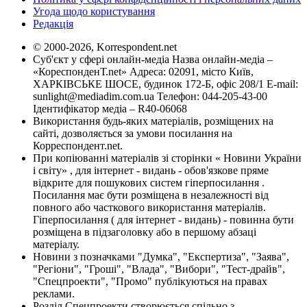
Угода щодо користування
Редакція
© 2000-2026, Korrespondent.net
Суб'єкт у сфері онлайн-медіа Назва онлайн-медіа –
«КореспонденТ.net» Адреса: 02091, місто Київ,
ХАРКІВСЬКЕ ШОСЕ, будинок 172-Б, офіс 208/1 E-mail:
sunlight@mediadim.com.ua
Телефон: 044-205-43-00
Ідентифікатор медіа – R40-06068
Використання будь-яких матеріалів, розміщених на
сайті, дозволяється за умови посилання на
Корреспондент.net.
При копіюванні матеріалів зі сторінки « Новини України
і світу» , для інтернет - видань - обов'язкове пряме
відкрите для пошукових систем гіперпосилання .
Посилання має бути розміщена в незалежності від
повного або часткового використання матеріалів.
Гіперпосилання ( для інтернет - видань) - повинна бути
розміщена в підзаголовку або в першому абзаці
матеріалу.
Новини з позначками "Думка", "Експертиза", "Заява",
"Регіони", "Гроші", "Влада", "Вибори", "Тест-драйв",
"Спецпроекти", "Промо" публікуються на правах
реклами.
Розділ Спецпроекти створюється спільно з