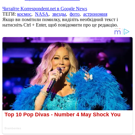
Читайте Korrespondent.net в Google News
ТЕГИ:
космос
,
NASA
,
звезды
,
фото
,
астрономия
Якщо ви помітили помилку, виділіть необхідний текст і
натисніть Ctrl + Enter, щоб повідомити про це редакцію.