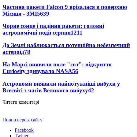
Частина ракети Falcon 9 врізалася в поверхню
Місяця - ЗМІ
5639
Чорне сонце і падіння ракети: головні
астрономічні події серпня
1211
До Землі наближається потенційно небезпечний
астероїд
78
На Марсі виявили поле "сот": відкриття
Curiosity здивувало NASA
56
Астрономи виявили найпотужніші вибухи у
Всесвіті з часів Великого вибуху
42
Читати коментарі
Повна версія сайту
Facebook
Twitter