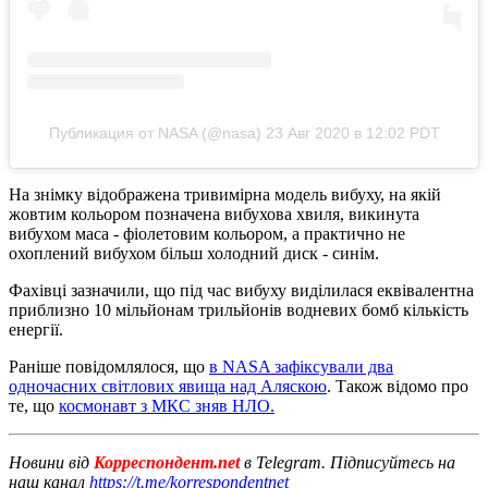
Публикация от NASA (@nasa)
23 Авг 2020 в 12:02 PDT
На знімку відображена тривимірна модель вибуху, на якій
жовтим кольором позначена вибухова хвиля, викинута
вибухом маса - фіолетовим кольором, а практично не
охоплений вибухом більш холодний диск - синім.
Фахівці зазначили, що під час вибуху виділилася еквівалентна
приблизно 10 мільйонам трильйонів водневих бомб кількість
енергії.
Раніше повідомлялося, що
в NASA зафіксували два
одночасних світлових явища над Аляскою
. Також відомо про
те, що
космонавт з МКС зняв НЛО.
Новини від
Корреспондент.net
в Telegram. Підписуйтесь на
наш канал
https://t.me/korrespondentnet