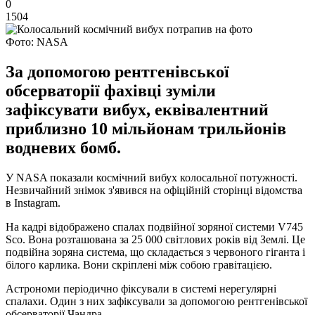
0
1504
Фото: NASA
За допомогою рентгенівської
обсерваторії фахівці зуміли
зафіксувати вибух, еквівалентний
приблизно 10 мільйонам трильйонів
водневих бомб.
У NASA показали космічний вибух колосальної потужності.
Незвичайний знімок з'явився на офіційній сторінці відомства
в Instagram.
На кадрі відображено спалах подвійної зоряної системи V745
Sco. Вона розташована за 25 000 світлових років від Землі. Це
подвійна зоряна система, що складається з червоного гіганта і
білого карлика. Вони скріплені між собою гравітацією.
Астрономи періодично фіксували в системі нерегулярні
спалахи. Один з них зафіксували за допомогою рентгенівської
обсерваторії Чандра.