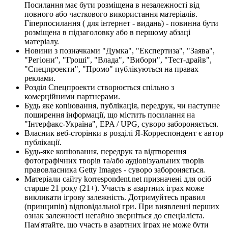
Посилання має бути розміщена в незалежності від
повного або часткового використання матеріалів.
Гіперпосилання ( для інтернет - видань) - повинна бути
розміщена в підзаголовку або в першому абзаці
матеріалу.
Новини з позначками "Думка", "Експертиза", "Заява",
"Регіони", "Гроші", "Влада", "Вибори", "Тест-драйв",
"Спецпроекти", "Промо" публікуються на правах
реклами.
Розділ Спецпроекти створюється спільно з
комерційними партнерами.
Будь яке копіювання, публікація, передрук, чи наступне
поширення інформації, що містить посилання на
"Інтерфакс-Україна", EPA / UPG, суворо забороняється.
Власник веб-сторінки в розділі Я-Корреспондент є автор
публікації.
Будь-яке копіювання, передрук та відтворення
фотографічних творів та/або аудіовізуальних творів
правовласника Getty Images - суворо забороняється.
Матеріали сайту korrespondent.net призначені для осіб
старше 21 року (21+). Участь в азартних іграх може
викликати ігрову залежність. Дотримуйтесь правил
(принципів) відповідальної гри. При виявленні перших
ознак залежності негайно зверніться до спеціаліста.
Пам'ятайте, що участь в азартних іграх не може бути