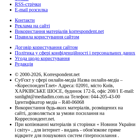
RSS-стрічки
E-mail розсилка
Контакти
Реклама на сайті
Використання матеріалів korrespondent.net
Правила користування сайтом
Договір користування сайтом
Політика у сфері конфіденційності і персональних даних
Угода щодо користування
Редакція
© 2000-2026, Korrespondent.net
Суб'єкт у сфері онлайн-медіа Назва онлайн-медіа –
«КореспонденТ.net» Адреса: 02091, місто Київ,
ХАРКІВСЬКЕ ШОСЕ, будинок 172-Б, офіс 208/1 E-mail:
sunlight@mediadim.com.ua
Телефон: 044-205-43-00
Ідентифікатор медіа – R40-06068
Використання будь-яких матеріалів, розміщених на
сайті, дозволяється за умови посилання на
Корреспондент.net.
При копіюванні матеріалів зі сторінки « Новини України
і світу» , для інтернет - видань - обов'язкове пряме
відкрите для пошукових систем гіперпосилання .