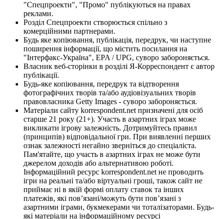
"Спецпроекти", "Промо" публікуються на правах
реклами.
Розділ Спецпроекти створюється спільно з
комерційними партнерами.
Будь яке копіювання, публікація, передрук, чи наступне
поширення інформації, що містить посилання на
"Інтерфакс-Україна", EPA / UPG, суворо забороняється.
Власник веб-сторінки в розділі Я-Корреспондент є автор
публікації.
Будь-яке копіювання, передрук та відтворення
фотографічних творів та/або аудіовізуальних творів
правовласника Getty Images - суворо забороняється.
Матеріали сайту korrespondent.net призначені для осіб
старше 21 року (21+). Участь в азартних іграх може
викликати ігрову залежність. Дотримуйтесь правил
(принципів) відповідальної гри. При виявленні перших
ознак залежності негайно зверніться до спеціаліста.
Пам'ятайте, що участь в азартних іграх не може бути
джерелом доходів або альтернативою роботі.
Інформаційний ресурс korrespondent.net не проводить
ігри на реальні та/або віртуальні гроші, також сайт не
приймає ні в якій формі оплату ставок та інших
платежів, які пов’язані/можуть бути пов’язані з
азартними іграми, букмекерами чи тоталізаторами. Будь-
які матеріали на інформаційному ресурсі