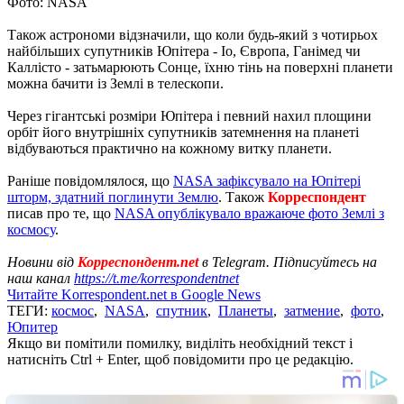
Фото: NASA
Також астрономи відзначили, що коли будь-який з чотирьох
найбільших супутників Юпітера - Іо, Європа, Ганімед чи
Каллісто - затьмарюють Сонце, їхню тінь на поверхні планети
можна бачити із Землі в телескопи.
Через гігантські розміри Юпітера і певний нахил площини
орбіт його внутрішніх супутників затемнення на планеті
відбуваються практично на кожному витку планети.
Раніше повідомлялося, що
NASA зафіксувало на Юпітері
шторм, здатний поглинути Землю
. Також
Корреспондент
писав про те, що
NASA опублікувало вражаюче фото Землі з
космосу
.
Новини від
Корреспондент.net
в Telegram. Підписуйтесь на
наш канал
https://t.me/korrespondentnet
Читайте Korrespondent.net в Google News
ТЕГИ:
космос
,
NASA
,
спутник
,
Планеты
,
затмение
,
фото
,
Юпитер
Якщо ви помітили помилку, виділіть необхідний текст і
натисніть Ctrl + Enter, щоб повідомити про це редакцію.