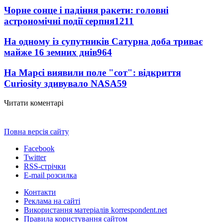
Чорне сонце і падіння ракети: головні
астрономічні події серпня
1211
На одному із супутників Сатурна доба триває
майже 16 земних днів
964
На Марсі виявили поле "сот": відкриття
Curiosity здивувало NASA
59
Читати коментарі
Повна версія сайту
Facebook
Twitter
RSS-стрічки
E-mail розсилка
Контакти
Реклама на сайті
Використання матеріалів korrespondent.net
Правила користування сайтом