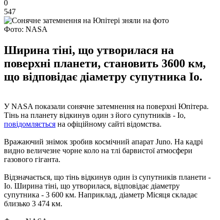
0
547
Фото: NASA
Ширина тіні, що утворилася на
поверхні планети, становить 3600 км,
що відповідає діаметру супутника Іо.
У NASA показали сонячне затемнення на поверхні Юпітера.
Тінь на планету відкинув один з його супутників - Іо,
повідомляється
на офіційному сайті відомства.
Вражаючий знімок зробив космічний апарат Juno. На кадрі
видно величезне чорне коло на тлі барвистої атмосфери
газового гіганта.
Відзначається, що тінь відкинув один із супутників планети -
Іо. Ширина тіні, що утворилася, відповідає діаметру
супутника - 3 600 км. Наприклад, діаметр Місяця складає
близько 3 474 км.