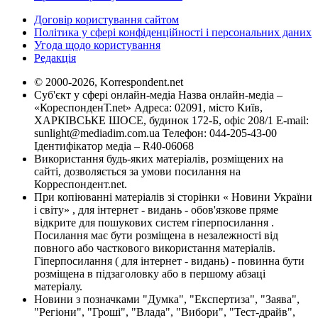
Договір користування сайтом
Політика у сфері конфіденційності і персональних даних
Угода щодо користування
Редакція
© 2000-2026, Korrespondent.net
Суб'єкт у сфері онлайн-медіа Назва онлайн-медіа –
«КореспонденТ.net» Адреса: 02091, місто Київ,
ХАРКІВСЬКЕ ШОСЕ, будинок 172-Б, офіс 208/1 E-mail:
sunlight@mediadim.com.ua
Телефон: 044-205-43-00
Ідентифікатор медіа – R40-06068
Використання будь-яких матеріалів, розміщених на
сайті, дозволяється за умови посилання на
Корреспондент.net.
При копіюванні матеріалів зі сторінки « Новини України
і світу» , для інтернет - видань - обов'язкове пряме
відкрите для пошукових систем гіперпосилання .
Посилання має бути розміщена в незалежності від
повного або часткового використання матеріалів.
Гіперпосилання ( для інтернет - видань) - повинна бути
розміщена в підзаголовку або в першому абзаці
матеріалу.
Новини з позначками "Думка", "Експертиза", "Заява",
"Регіони", "Гроші", "Влада", "Вибори", "Тест-драйв",