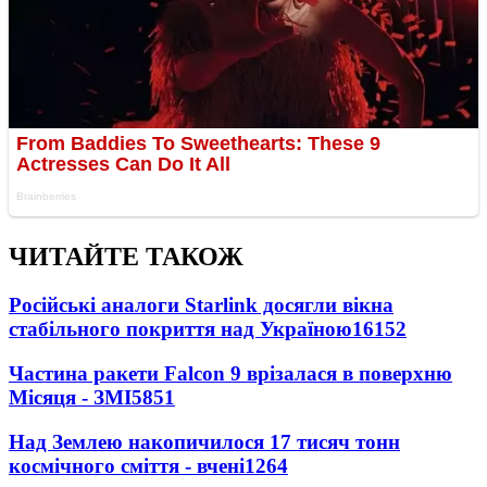
ЧИТАЙТЕ ТАКОЖ
Російські аналоги Starlink досягли вікна
стабільного покриття над Україною
16152
Частина ракети Falcon 9 врізалася в поверхню
Місяця - ЗМІ
5851
Над Землею накопичилося 17 тисяч тонн
космічного сміття - вчені
1264