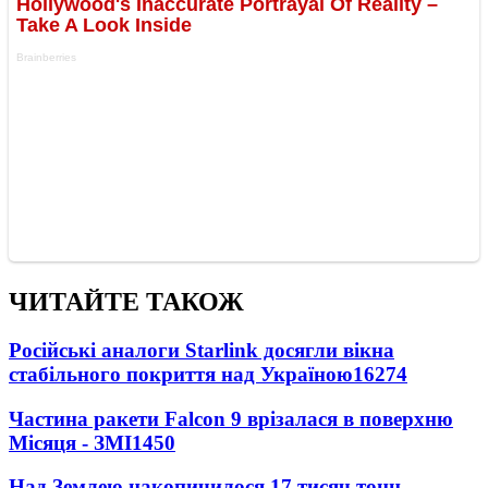
ЧИТАЙТЕ ТАКОЖ
Російські аналоги Starlink досягли вікна
стабільного покриття над Україною
16274
Частина ракети Falcon 9 врізалася в поверхню
Місяця - ЗМІ
1450
Над Землею накопичилося 17 тисяч тонн