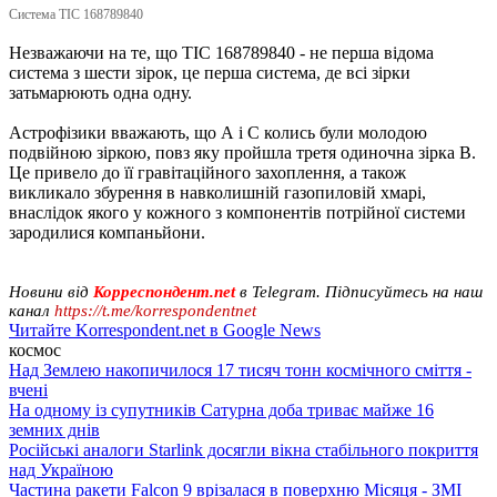
Система TIC 168789840
Незважаючи на те, що TIC 168789840 - не перша відома
система з шести зірок, це перша система, де всі зірки
затьмарюють одна одну.
Астрофізики вважають, що А і С колись були молодою
подвійною зіркою, повз яку пройшла третя одиночна зірка В.
Це привело до її гравітаційного захоплення, а також
викликало збурення в навколишній газопиловій хмарі,
внаслідок якого у кожного з компонентів потрійної системи
зародилися компаньйони.
Новини від
Корреспондент.net
в Telegram. Підписуйтесь на наш
канал
https://t.me/korrespondentnet
Читайте Korrespondent.net в Google News
космос
Над Землею накопичилося 17 тисяч тонн космічного сміття -
вчені
На одному із супутників Сатурна доба триває майже 16
земних днів
Російські аналоги Starlink досягли вікна стабільного покриття
над Україною
Частина ракети Falcon 9 врізалася в поверхню Місяця - ЗМІ