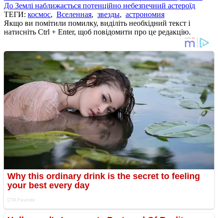
До Землі наближається потенційно небезпечний астероїд
ТЕГИ:
космос
,
Вселенная
,
звезды
,
астрономия
Якщо ви помітили помилку, виділіть необхідний текст і
натисніть Ctrl + Enter, щоб повідомити про це редакцію.