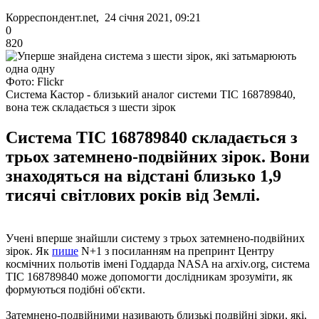
Корреспондент.net, 24 січня 2021, 09:21
0
820
Фото: Flickr
Система Кастор - близький аналог системи TIC 168789840,
вона теж складається з шести зірок
Система TIC 168789840 складається з
трьох затемнено-подвійних зірок. Вони
знаходяться на відстані близько 1,9
тисячі світлових років від Землі.
Учені вперше знайшли систему з трьох затемнено-подвійних
зірок. Як
пише
N+1 з посиланням на препринт Центру
космічних польотів імені Годдарда NASA на arxiv.org, система
TIC 168789840 може допомогти дослідникам зрозуміти, як
формуються подібні об'єкти.
Затемнено-подвійними називають близькі подвійні зірки, які,