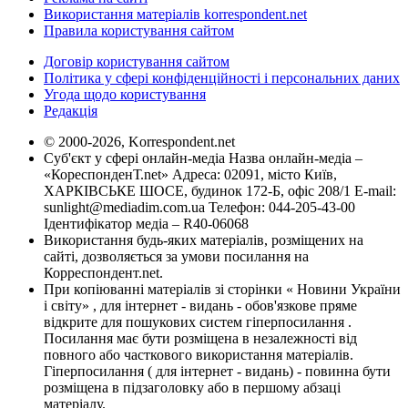
Використання матеріалів korrespondent.net
Правила користування сайтом
Договір користування сайтом
Політика у сфері конфіденційності і персональних даних
Угода щодо користування
Редакція
© 2000-2026, Korrespondent.net
Суб'єкт у сфері онлайн-медіа Назва онлайн-медіа –
«КореспонденТ.net» Адреса: 02091, місто Київ,
ХАРКІВСЬКЕ ШОСЕ, будинок 172-Б, офіс 208/1 E-mail:
sunlight@mediadim.com.ua
Телефон: 044-205-43-00
Ідентифікатор медіа – R40-06068
Використання будь-яких матеріалів, розміщених на
сайті, дозволяється за умови посилання на
Корреспондент.net.
При копіюванні матеріалів зі сторінки « Новини України
і світу» , для інтернет - видань - обов'язкове пряме
відкрите для пошукових систем гіперпосилання .
Посилання має бути розміщена в незалежності від
повного або часткового використання матеріалів.
Гіперпосилання ( для інтернет - видань) - повинна бути
розміщена в підзаголовку або в першому абзаці
матеріалу.