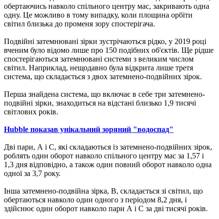
обертаючись навколо спільного центру мас, закривають одна
одну. Це можливо в тому випадку, коли площина орбіти
світил близька до променя зору спостерігача.
Подвійні затемнювані зірки зустрічаються рідко, у 2019 році
вченим було відомо лише про 150 подібних об'єктів. Ще рідше
спостерігаються затемнювані системи з великим числом
світил. Наприклад, нещодавно була відкрита лише третя
система, що складається з двох затемнено-подвійних зірок.
Перша знайдена система, що включає в себе три затемнено-
подвійні зірки, знаходиться на відстані близько 1,9 тисячі
світлових років.
Hubble показав унікальний зоряний "водоспад"
Дві пари, А і С, які складаються із затемнено-подвійних зірок,
роблять один оборот навколо спільного центру мас за 1,57 і
1,3 дня відповідно, а також один повний оборот навколо одна
одної за 3,7 року.
Інша затемнено-подвійна зірка, В, складається зі світил, що
обертаються навколо один одного з періодом 8,2 дня, і
здійснює один оборот навколо пари А і С за дві тисячі років.