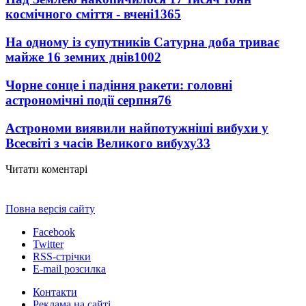
космічного сміття - вчені
1365
На одному із супутників Сатурна доба триває
майже 16 земних днів
1002
Чорне сонце і падіння ракети: головні
астрономічні події серпня
76
Астрономи виявили найпотужніші вибухи у
Всесвіті з часів Великого вибуху
33
Читати коментарі
Повна версія сайту
Facebook
Twitter
RSS-стрічки
E-mail розсилка
Контакти
Реклама на сайті