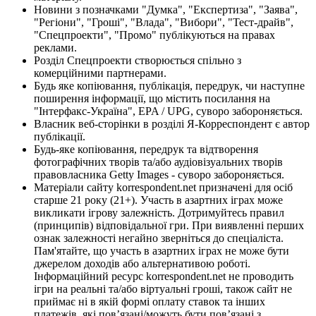
Новини з позначками "Думка", "Експертиза", "Заява",
"Регіони", "Гроші", "Влада", "Вибори", "Тест-драйв",
"Спецпроекти", "Промо" публікуються на правах
реклами.
Розділ Спецпроекти створюється спільно з
комерційними партнерами.
Будь яке копіювання, публікація, передрук, чи наступне
поширення інформації, що містить посилання на
"Інтерфакс-Україна", EPA / UPG, суворо забороняється.
Власник веб-сторінки в розділі Я-Корреспондент є автор
публікації.
Будь-яке копіювання, передрук та відтворення
фотографічних творів та/або аудіовізуальних творів
правовласника Getty Images - суворо забороняється.
Матеріали сайту korrespondent.net призначені для осіб
старше 21 року (21+). Участь в азартних іграх може
викликати ігрову залежність. Дотримуйтесь правил
(принципів) відповідальної гри. При виявленні перших
ознак залежності негайно зверніться до спеціаліста.
Пам'ятайте, що участь в азартних іграх не може бути
джерелом доходів або альтернативою роботі.
Інформаційний ресурс korrespondent.net не проводить
ігри на реальні та/або віртуальні гроші, також сайт не
приймає ні в якій формі оплату ставок та інших
платежів, які пов’язані/можуть бути пов’язані з