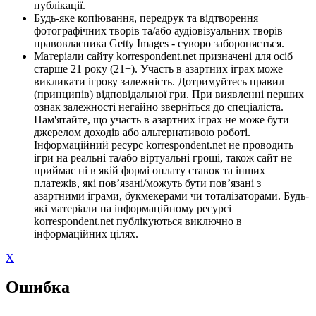
публікації.
Будь-яке копіювання, передрук та відтворення
фотографічних творів та/або аудіовізуальних творів
правовласника Getty Images - суворо забороняється.
Матеріали сайту korrespondent.net призначені для осіб
старше 21 року (21+). Участь в азартних іграх може
викликати ігрову залежність. Дотримуйтесь правил
(принципів) відповідальної гри. При виявленні перших
ознак залежності негайно зверніться до спеціаліста.
Пам'ятайте, що участь в азартних іграх не може бути
джерелом доходів або альтернативою роботі.
Інформаційний ресурс korrespondent.net не проводить
ігри на реальні та/або віртуальні гроші, також сайт не
приймає ні в якій формі оплату ставок та інших
платежів, які пов’язані/можуть бути пов’язані з
азартними іграми, букмекерами чи тоталізаторами. Будь-
які матеріали на інформаційному ресурсі
korrespondent.net публікуються виключно в
інформаційних цілях.
X
Ошибка