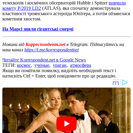
телескопів і космічних обсерваторій Hubble і Spitzer
вивчили
комету P/2019 LD2
(ATLAS), яка спочатку демонструвала
властивості троянського астероїда Юпітера, а потім обзавелася
кометним хвостом.
На Марсі зняли гігантські смерчі
Новини від
Корреспондент.net
в Telegram. Підписуйтесь на
наш канал
https://t.me/korrespondentnet
Читайте Korrespondent.net в Google News
ТЕГИ:
космос
,
ученые
,
ураган
,
атмосфера
Якщо ви помітили помилку, виділіть необхідний текст і
натисніть Ctrl + Enter, щоб повідомити про це редакцію.