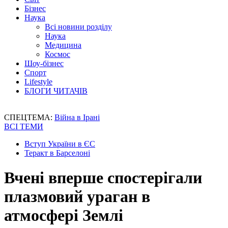
Бізнес
Наука
Всі новини розділу
Наука
Медицина
Космос
Шоу-бізнес
Спорт
Lifestyle
БЛОГИ ЧИТАЧІВ
СПЕЦТЕМА:
Війна в Ірані
ВСІ ТЕМИ
Вступ України в ЄС
Теракт в Барселоні
Вчені вперше спостерігали
плазмовий ураган в
атмосфері Землі