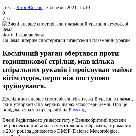
Текст:
Катя Юськів
, 3 березня 2021, 15:10
0
716
Фото: Instagram/nasa
На Землі вперше спостерігали гігантський плазмовий ураган
Космічний ураган обертався проти
годинникової стрілки, мав кілька
спіральних рукавів і проіснував майже
вісім годин, перш ніж поступово
зруйнувався.
Дослідники вперше спостерігали гігантський ураган з плазми,
який утворюється у верхніх шарах атмосфери Землі. Про це
повідомляється в прес-релізі на
Phys.org
.
Вчені Редінгського університету у Великобританії провели
ретроспективний аналіз супутникових зображень, отриманих
в 2014 році за допомогою DMSP (Defense Meteorological