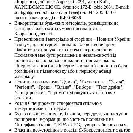
«КореспонденТ.net» Адреса: 02091, місто Київ,
ХАРКІВСЬКЕ ШОСЕ, будинок 172-Б, офіс 208/1 E-mail:
sunlight@mediadim.com.ua
Телефон: 044-205-43-00
Ідентифікатор медіа – R40-06068
Використання будь-яких матеріалів, розміщених на
сайті, дозволяється за умови посилання на
Корреспондент.net.
При копіюванні матеріалів зі сторінки « Новини України
і світу» , для інтернет - видань - обов'язкове пряме
відкрите для пошукових систем гіперпосилання .
Посилання має бути розміщена в незалежності від
повного або часткового використання матеріалів.
Гіперпосилання ( для інтернет - видань) - повинна бути
розміщена в підзаголовку або в першому абзаці
матеріалу.
Новини з позначками "Думка", "Експертиза", "Заява",
"Регіони", "Гроші", "Влада", "Вибори", "Тест-драйв",
"Спецпроекти", "Промо" публікуються на правах
реклами.
Розділ Спецпроекти створюється спільно з
комерційними партнерами.
Будь яке копіювання, публікація, передрук, чи наступне
поширення інформації, що містить посилання на
"Інтерфакс-Україна", EPA / UPG, суворо забороняється.
Власник веб-сторінки в розділі Я-Корреспондент є автор