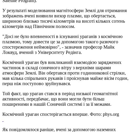
Satellite Program).
У результаті моделювання магнітосфери Землі для отримання
зображень вчені виявили вихор плазми, що обертається,
шириною близько тисячі кілометрів на висоті кількох сотень
кілометрів над Північним полюсом.
"Досі не було впевненості в існуванні ураганів з космічною
плазмою, тому довести це за допомогою такого разючого
спостереження неймовірно", - зазначив професор Майк
Локвуд, вчений з Університету Редінга.
Космічний ураган був викликаний взаємодією заряджених
частинок в складі сонячного вітру з верхніми шарами
атмосфери Землі. Він обертався проти годинникової стрілки,
мав кілька спіральних рукавів і проіснував майже вісім годин,
перш ніж поступово зруйнувався.
Той факт, що ураган стався в період низької геомагнітної
активності, передбачає, що вони могли бути більш
поширеними в нашій Сонячній системі і за її межами.
Космічний ураган спостерігається вперше. Фото: phys.org
Як повідомлялося раніше, вчені за допомогою наземних