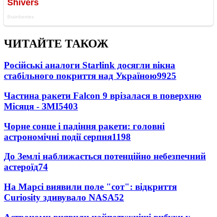
ЧИТАЙТЕ ТАКОЖ
Російські аналоги Starlink досягли вікна
стабільного покриття над Україною
9925
Частина ракети Falcon 9 врізалася в поверхню
Місяця - ЗМІ
5403
Чорне сонце і падіння ракети: головні
астрономічні події серпня
1198
До Землі наближається потенційно небезпечний
астероїд
74
На Марсі виявили поле "сот": відкриття
Curiosity здивувало NASA
52