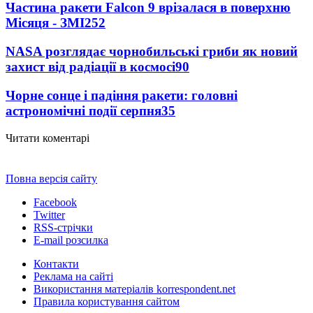
Частина ракети Falcon 9 врізалася в поверхню
Місяця - ЗМІ
252
NASA розглядає чорнобильські гриби як новий
захист від радіації в космосі
90
Чорне сонце і падіння ракети: головні
астрономічні події серпня
35
Читати коментарі
Повна версія сайту
Facebook
Twitter
RSS-стрічки
E-mail розсилка
Контакти
Реклама на сайті
Використання матеріалів korrespondent.net
Правила користування сайтом