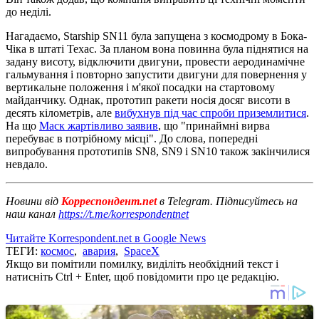
до неділі.
Нагадаємо, Starship SN11 була запущена з космодрому в Бока-
Чіка в штаті Техас. За планом вона повинна була піднятися на
задану висоту, відключити двигуни, провести аеродинамічне
гальмування і повторно запустити двигуни для повернення у
вертикальне положення і м'якої посадки на стартовому
майданчику. Однак, прототип ракети носія досяг висоти в
десять кілометрів, але
вибухнув під час спроби приземлитися
.
На що
Маск жартівливо заявив
, що "принаймні вирва
перебуває в потрібному місці". До слова, попередні
випробування прототипів SN8, SN9 і SN10 також закінчилися
невдало.
Новини від
Корреспондент.net
в Telegram. Підписуйтесь на
наш канал
https://t.me/korrespondentnet
Читайте Korrespondent.net в Google News
ТЕГИ:
космос
,
авария
,
SpaceX
Якщо ви помітили помилку, виділіть необхідний текст і
натисніть Ctrl + Enter, щоб повідомити про це редакцію.