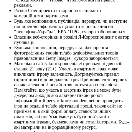
реклами.
Розділ Спецпроекти створюється спільно з
комерційними партнерами.
Будь яке копіювання, публікація, передрук, чи наступне
поширення інформації, що містить посилання на
"Інтерфакс-Україна", EPA / UPG, суворо забороняється.
Власник веб-сторінки в розділі Я-Корреспондент є автор
публікації.
Будь-яке копіювання, передрук та відтворення
фотографічних творів та/або аудіовізуальних творів
правовласника Getty Images - суворо забороняється.
Матеріали сайту korrespondent.net призначені для осіб
старше 21 року (21+). Участь в азартних іграх може
викликати ігрову залежність. Дотримуйтесь правил
(принципів) відповідальної гри. При виявленні перших
ознак залежності негайно зверніться до спеціаліста.
Пам'ятайте, що участь в азартних іграх не може бути
джерелом доходів або альтернативою роботі.
Інформаційний ресурс korrespondent.net не проводить
ігри на реальні та/або віртуальні гроші, також сайт не
приймає ні в якій формі оплату ставок та інших
платежів, які пов’язані/можуть бути пов’язані з
азартними іграми, букмекерами чи тоталізаторами. Будь-
які матеріали на інформаційному ресурсі