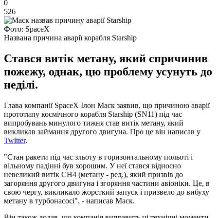
0
526
Фото: SpaceX
Названа причина аварії корабля Starship
Стався витік метану, який спричинив
пожежу, однак, цю проблему усунуть до
неділі.
Глава компанії SpaceX Ілон Маск заявив, що причиною аварії
прототипу космічного корабля Starship (SN11) під час
випробувань минулого тижня став витік метану, який
викликав займання другого двигуна. Про це він написав у
Twitter
.
"Стан ракети під час зльоту в горизонтальному польоті і
вільному падінні був хорошим. У неї стався відносно
невеликий витік CH4 (метану - ред.), який призвів до
загоряння другого двигуна і згоряння частини авіоніки. Це, в
свою чергу, викликало жорсткий запуск і призвело до вибуху
метану в турбонасосі", - написав Маск.
Він також додав, що компанія виправить ці технічні моменти