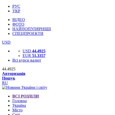
РУС
УКР
ВІДЕО
ФОТО
НАЙПОПУЛЯРНІШІ
СПЕЦПРОЕКТИ
USD
USD
44.4925
EUR
51.3357
Всі курси валют
44.4925
Авторизація
Пошук
RU
ВСІ РОЗДІЛИ
Головна
Україна
Місто
Світ