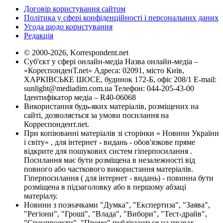
Договір користування сайтом
Політика у сфері конфіденційності і персональних даних
Угода щодо користування
Редакція
© 2000-2026, Korrespondent.net
Суб'єкт у сфері онлайн-медіа Назва онлайн-медіа –
«КореспонденТ.net» Адреса: 02091, місто Київ,
ХАРКІВСЬКЕ ШОСЕ, будинок 172-Б, офіс 208/1 E-mail:
sunlight@mediadim.com.ua
Телефон: 044-205-43-00
Ідентифікатор медіа – R40-06068
Використання будь-яких матеріалів, розміщених на
сайті, дозволяється за умови посилання на
Корреспондент.net.
При копіюванні матеріалів зі сторінки « Новини України
і світу» , для інтернет - видань - обов'язкове пряме
відкрите для пошукових систем гіперпосилання .
Посилання має бути розміщена в незалежності від
повного або часткового використання матеріалів.
Гіперпосилання ( для інтернет - видань) - повинна бути
розміщена в підзаголовку або в першому абзаці
матеріалу.
Новини з позначками "Думка", "Експертиза", "Заява",
"Регіони", "Гроші", "Влада", "Вибори", "Тест-драйв",
"Спецпроекти", "Промо" публікуються на правах