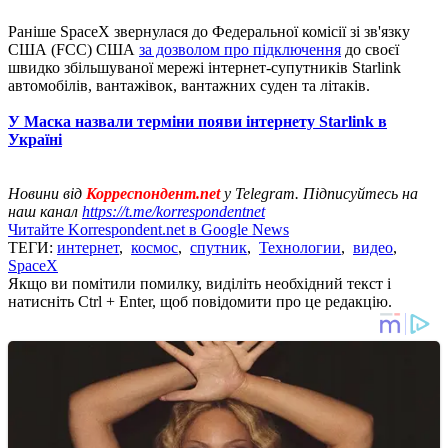
Раніше SpaceX звернулася до Федеральної комісії зі зв'язку
США (FCC) США
за дозволом про підключення
до своєї
швидко збільшуваної мережі інтернет-супутників Starlink
автомобілів, вантажівок, вантажних суден та літаків.
У Маска назвали терміни появи інтернету Starlink в
Україні
Новини від
Корреспондент.net
у Telegram. Підписуйтесь на
наш канал
https://t.me/korrespondentnet
Читайте Korrespondent.net в Google News
ТЕГИ:
интернет
,
космос
,
спутник
,
Технологии
,
видео
,
SpaceX
Якщо ви помітили помилку, виділіть необхідний текст і
натисніть Ctrl + Enter, щоб повідомити про це редакцію.