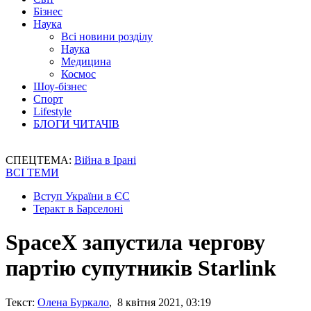
Бізнес
Наука
Всі новини розділу
Наука
Медицина
Космос
Шоу-бізнес
Спорт
Lifestyle
БЛОГИ ЧИТАЧІВ
СПЕЦТЕМА:
Війна в Ірані
ВСІ ТЕМИ
Вступ України в ЄС
Теракт в Барселоні
SpaceX запустила чергову
партію супутників Starlink
Текст:
Олена Буркало
, 8 квітня 2021, 03:19