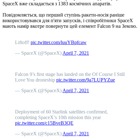
SpaceX вже складається з 1383 космічних апаратів.
Повідомляється, що перший ступінь ракети-носія раніше
використовувався для п'яти запусків, і співробітники SpaceX
мають намір вкотре повернути цей елемент Falcon 9 на Землю.
Liftoff!
pic.twitter.com/luuYBpfcaw
— SpaceX (@SpaceX)
April 7, 2021
Falcon 9’s first stage has landed on the Of Course I Still
Love You droneship
pic.twitter.com/9a7LUPYZue
— SpaceX (@SpaceX)
April 7, 2021
Deployment of 60 Starlink satellites confirmed,
completing SpaceX’s 10th mission this year
pic.twitter.com/c15BveB3QE
— SpaceX (@SpaceX)
April 7, 2021