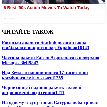
ЧИТАЙТЕ ТАКОЖ
Російські аналоги Starlink досягли вікна
стабільного покриття над Україною
16143
Частина ракети Falcon 9 врізалася в поверхню
Місяця - ЗМІ
5847
Над Землею накопичилося 17 тисяч тонн
космічного сміття - вчені
1255
Чорне сонце і падіння ракети: головні
астрономічні події серпня
1211
На одному із супутників Сатурна доба триває