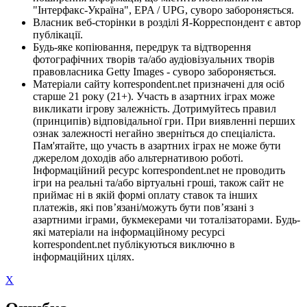
"Інтерфакс-Україна", EPA / UPG, суворо забороняється.
Власник веб-сторінки в розділі Я-Корреспондент є автор
публікації.
Будь-яке копіювання, передрук та відтворення
фотографічних творів та/або аудіовізуальних творів
правовласника Getty Images - суворо забороняється.
Матеріали сайту korrespondent.net призначені для осіб
старше 21 року (21+). Участь в азартних іграх може
викликати ігрову залежність. Дотримуйтесь правил
(принципів) відповідальної гри. При виявленні перших
ознак залежності негайно зверніться до спеціаліста.
Пам'ятайте, що участь в азартних іграх не може бути
джерелом доходів або альтернативою роботі.
Інформаційний ресурс korrespondent.net не проводить
ігри на реальні та/або віртуальні гроші, також сайт не
приймає ні в якій формі оплату ставок та інших
платежів, які пов’язані/можуть бути пов’язані з
азартними іграми, букмекерами чи тоталізаторами. Будь-
які матеріали на інформаційному ресурсі
korrespondent.net публікуються виключно в
інформаційних цілях.
X