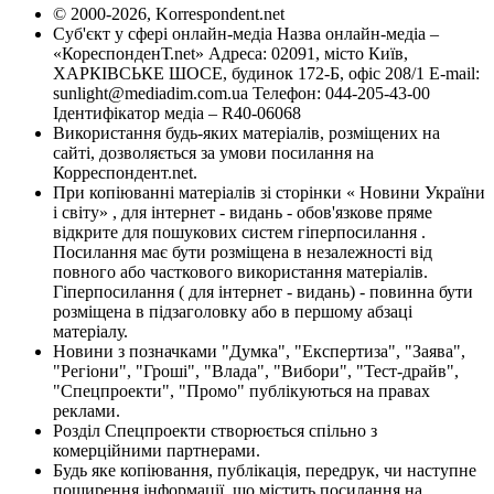
© 2000-2026, Korrespondent.net
Суб'єкт у сфері онлайн-медіа Назва онлайн-медіа –
«КореспонденТ.net» Адреса: 02091, місто Київ,
ХАРКІВСЬКЕ ШОСЕ, будинок 172-Б, офіс 208/1 E-mail:
sunlight@mediadim.com.ua
Телефон: 044-205-43-00
Ідентифікатор медіа – R40-06068
Використання будь-яких матеріалів, розміщених на
сайті, дозволяється за умови посилання на
Корреспондент.net.
При копіюванні матеріалів зі сторінки « Новини України
і світу» , для інтернет - видань - обов'язкове пряме
відкрите для пошукових систем гіперпосилання .
Посилання має бути розміщена в незалежності від
повного або часткового використання матеріалів.
Гіперпосилання ( для інтернет - видань) - повинна бути
розміщена в підзаголовку або в першому абзаці
матеріалу.
Новини з позначками "Думка", "Експертиза", "Заява",
"Регіони", "Гроші", "Влада", "Вибори", "Тест-драйв",
"Спецпроекти", "Промо" публікуються на правах
реклами.
Розділ Спецпроекти створюється спільно з
комерційними партнерами.
Будь яке копіювання, публікація, передрук, чи наступне
поширення інформації, що містить посилання на