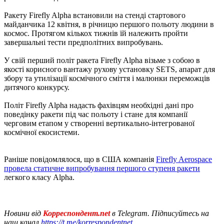
Ракету Firefly Alpha встановили на стенді стартового
майданчика 12 квітня, в річницю першого польоту людини в
космос. Протягом кількох тижнів їй належить пройти
завершальні тести предполітних випробувань.
У свій перший політ ракета Firefly Alpha візьме з собою в
якості корисного вантажу рухову установку SETS, апарат для
збору та утилізації космічного сміття і малюнки переможців
дитячого конкурсу.
Політ Firefly Alpha надасть фахівцям необхідні дані про
поведінку ракети під час польоту і стане для компанії
черговим етапом у створенні вертикально-інтегрованої
космічної екосистеми.
Раніше повідомлялося, що в США компанія
Firefly Aerospace
провела статичне випробування першого ступеня ракети
легкого класу Alpha.
Новини від
Корреспондент.net
в Telegram. Підписуйтесь на
наш канал
https://t.me/korrespondentnet