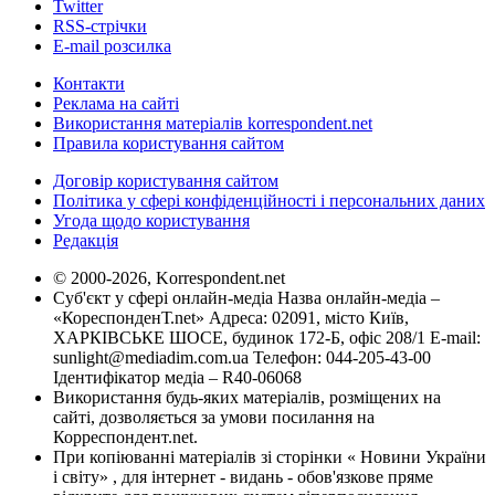
Twitter
RSS-стрічки
E-mail розсилка
Контакти
Реклама на сайті
Використання матеріалів korrespondent.net
Правила користування сайтом
Договір користування сайтом
Політика у сфері конфіденційності і персональних даних
Угода щодо користування
Редакція
© 2000-2026, Korrespondent.net
Суб'єкт у сфері онлайн-медіа Назва онлайн-медіа –
«КореспонденТ.net» Адреса: 02091, місто Київ,
ХАРКІВСЬКЕ ШОСЕ, будинок 172-Б, офіс 208/1 E-mail:
sunlight@mediadim.com.ua
Телефон: 044-205-43-00
Ідентифікатор медіа – R40-06068
Використання будь-яких матеріалів, розміщених на
сайті, дозволяється за умови посилання на
Корреспондент.net.
При копіюванні матеріалів зі сторінки « Новини України
і світу» , для інтернет - видань - обов'язкове пряме