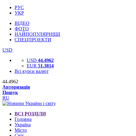
РУС
УКР
ВІДЕО
ФОТО
НАЙПОПУЛЯРНІШІ
СПЕЦПРОЕКТИ
USD
USD
44.4962
EUR
51.3814
Всі курси валют
44.4962
Авторизація
Пошук
RU
ВСІ РОЗДІЛИ
Головна
Україна
Місто
Світ