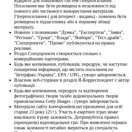
відкрите для пошукових систем гіперпосилання .
Посилання має бути розміщена в незалежності від
повного або часткового використання матеріалів.
Гіперпосилання ( для інтернет - видань) - повинна бути
розміщена в підзаголовку або в першому абзаці
матеріалу.
Новини з позначками "Думка", "Експертиза", "Заява",
"Регіони", "Гроші", "Влада", "Вибори", "Тест-драйв",
"Спецпроекти", "Промо" публікуються на правах
реклами.
Розділ Спецпроекти створюється спільно з
комерційними партнерами.
Будь яке копіювання, публікація, передрук, чи наступне
поширення інформації, що містить посилання на
"Інтерфакс-Україна", EPA / UPG, суворо забороняється.
Власник веб-сторінки в розділі Я-Корреспондент є автор
публікації.
Будь-яке копіювання, передрук та відтворення
фотографічних творів та/або аудіовізуальних творів
правовласника Getty Images - суворо забороняється.
Матеріали сайту korrespondent.net призначені для осіб
старше 21 року (21+). Участь в азартних іграх може
викликати ігрову залежність. Дотримуйтесь правил
(принципів) відповідальної гри. При виявленні перших
ознак залежності негайно зверніться до спеціаліста.