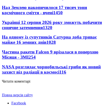
Над Землею накопичилося 17 тисяч тонн
космічного сміття - вчені
1450
Українці 12 серпня 2026 року зможуть побачити
сонячне затемнення
1320
На одному із супутників Сатурна доба триває
майже 16 земних днів
1028
Частина ракети Falcon 9 врізалася в поверхню
Місяця - ЗМІ
254
NASA розглядає чорнобильські гриби як новий
захист від радіації в космосі
116
Читати коментарі
Повна версія сайту
Facebook