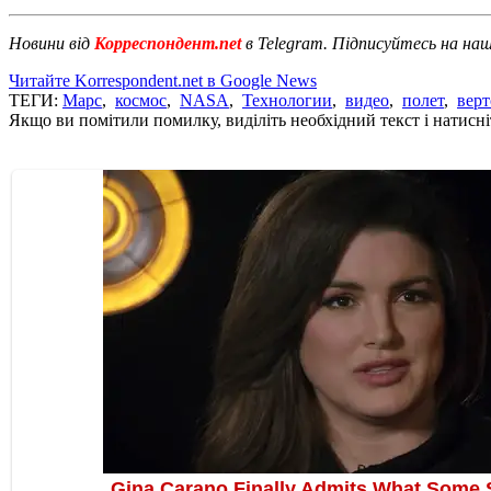
Новини від
Корреспондент.net
в Telegram. Підписуйтесь на на
Читайте Korrespondent.net в Google News
ТЕГИ:
Марс
,
космос
,
NASA
,
Технологии
,
видео
,
полет
,
верт
Якщо ви помітили помилку, виділіть необхідний текст і натисніт