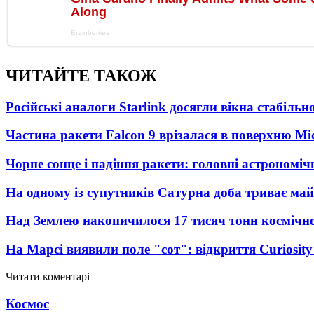
ЧИТАЙТЕ ТАКОЖ
Російські аналоги Starlink досягли вікна стабіль
Частина ракети Falcon 9 врізалася в поверхню Мі
Чорне сонце і падіння ракети: головні астрономічн
На одному із супутників Сатурна доба триває май
Над Землею накопичилося 17 тисяч тонн космічног
На Марсі виявили поле "сот": відкриття Curiosi
Читати коментарі
Космос