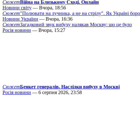
Сюжет
Війна на Близькому Сході. Онлайн
Новини світу
— Вчора, 18:56
Сюжет
"Полювати на лучника, а не на стрілу". Як Україні бор
Новини України
— Вчора, 16:36
Сюжет
Загадковий звук вибуху налякав Москву: що це було
Росія новини
— Вчора, 15:27
Сюжет
Бенкет генералів. Наслідки вибуху в Москві
Росія новини
— 6 серпня 2026, 23:58