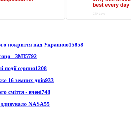
ного покриття над Україною
15858
сяця - ЗМІ
5792
і події серпня
1208
же 16 земних днів
933
о сміття - вчені
748
ty здивувало NASA
55