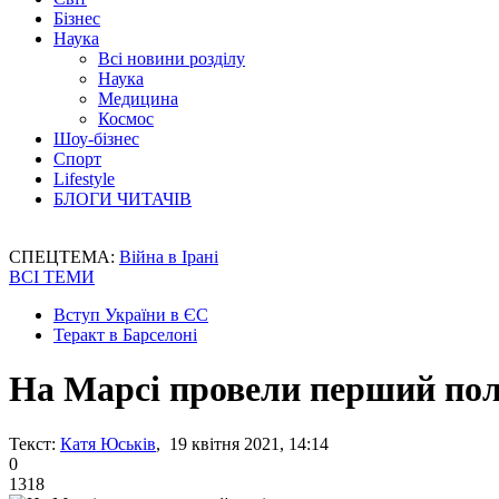
Бізнес
Наука
Всі новини розділу
Наука
Медицина
Космос
Шоу-бізнес
Спорт
Lifestyle
БЛОГИ ЧИТАЧІВ
СПЕЦТЕМА:
Війна в Ірані
ВСІ ТЕМИ
Вступ України в ЄС
Теракт в Барселоні
На Марсі провели перший пол
Текст:
Катя Юськів
, 19 квітня 2021, 14:14
0
1318