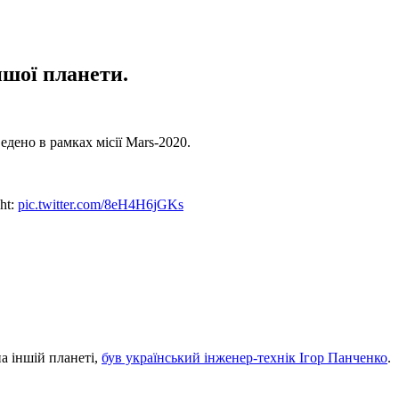
ншої планети.
едено в рамках місії Mars-2020.
ght:
pic.twitter.com/8eH4H6jGKs
а іншій планеті,
був український інженер-технік Ігор Панченко
.