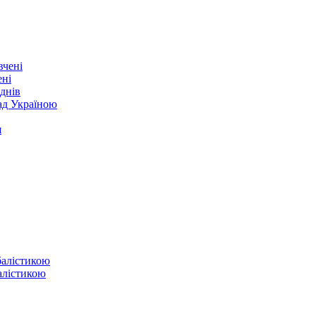
ені
днів
над Україною
я
балістикою