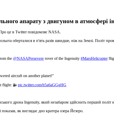
льного апарату з двигуном в атмосфері і
Про це в Twitter повідомляє NASA.
льота оберталися в п'ять разів швидше, ніж на Землі. Політ пров
 from the
@NASAPersevere
rover of the Ingenuity
#MarsHelicopter
fli
powered aircraft on another planet!"
t flight: 🚁
pic.twitter.com/h5a6aGGgHG
ського дрона Ingenuity, який незабаром здійснить перший політ н
і показав, як виглядає дно кратера озера Йезеро.