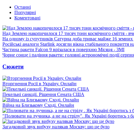
Останні
Популярні
Коментовані
Над Землею накопичилося 17 тисяч тонн космічного сміття - вч
На одному із супутників Сатурна доба триває майже 16 земних 
Російські аналоги Starlink досягли вікна стабільного покриття 
Частина ракети Falcon 9 врізалася в поверхню Місяця - ЗМІ
Чорне сонце і падіння ракети: головні астрономічні події серпн
Сюжети
Вторгнення Росії в Україну. Онлайн
Пекельні санкції. Рішення Сената США
Війна на Близькому Сході. Онлайн
"Полювати на лучника, а не на стрілу". Як Україні боротись з 
Загадковий звук вибуху налякав Москву: що це було