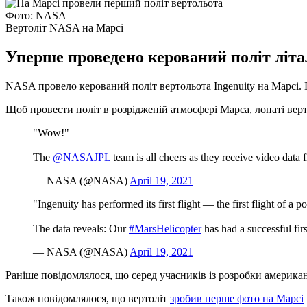
Фото: NASA
Вертоліт NASA на Марсі
Уперше проведено керований політ літа
NASA провело керований політ вертольота Ingenuity на Марсі. 
Щоб провести політ в розрідженій атмосфері Марса, лопаті верто
"Wow!"
The
@NASAJPL
team is all cheers as they receive video data
— NASA (@NASA)
April 19, 2021
"Ingenuity has performed its first flight — the first flight of a 
The data reveals: Our
#MarsHelicopter
has had a successful firs
— NASA (@NASA)
April 19, 2021
Раніше повідомлялося, що серед учасників із розробки американ
Також повідомлялося, що вертоліт
зробив перше фото на Марсі