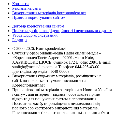
Контакти
Реклама на сайті
Використання матеріалів korrespondent.net
Правила користування сайтом
Договір користування сайтом
Політика у сфері конфіденційності і персональних даних
Угода щодо користування
Редакція
© 2000-2026, Korrespondent.net
Суб'єкт у сфері онлайн-медіа Назва онлайн-медіа –
«КореспонденТ.net» Адреса: 02091, місто Київ,
ХАРКІВСЬКЕ ШОСЕ, будинок 172-Б, офіс 208/1 E-mail:
sunlight@mediadim.com.ua
Телефон: 044-205-43-00
Ідентифікатор медіа – R40-06068
Використання будь-яких матеріалів, розміщених на
сайті, дозволяється за умови посилання на
Корреспондент.net.
При копіюванні матеріалів зі сторінки « Новини України
і світу» , для інтернет - видань - обов'язкове пряме
відкрите для пошукових систем гіперпосилання .
Посилання має бути розміщена в незалежності від
повного або часткового використання матеріалів.
Гіперпосилання ( для інтернет - видань) - повинна бути