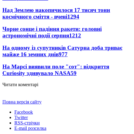
Над Землею накопичилося 17 тисяч тонн
космічного сміття - вчені
1294
Чорне сонце і падіння ракети: головні
астрономічні події серпня
1212
На одному із супутників Сатурна доба триває
майже 16 земних днів
977
На Марсі виявили поле "сот": відкриття
Curiosity здивувало NASA
59
Читати коментарі
Повна версія сайту
Facebook
Twitter
RSS-стрічки
E-mail розсилка