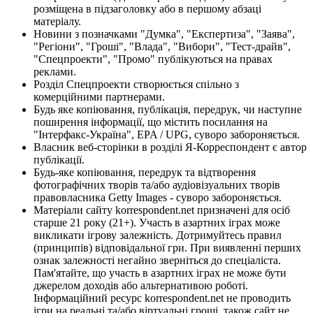
розміщена в підзаголовку або в першому абзаці
матеріалу.
Новини з позначками "Думка", "Експертиза", "Заява",
"Регіони", "Гроші", "Влада", "Вибори", "Тест-драйв",
"Спецпроекти", "Промо" публікуються на правах
реклами.
Розділ Спецпроекти створюється спільно з
комерційними партнерами.
Будь яке копіювання, публікація, передрук, чи наступне
поширення інформації, що містить посилання на
"Інтерфакс-Україна", EPA / UPG, суворо забороняється.
Власник веб-сторінки в розділі Я-Корреспондент є автор
публікації.
Будь-яке копіювання, передрук та відтворення
фотографічних творів та/або аудіовізуальних творів
правовласника Getty Images - суворо забороняється.
Матеріали сайту korrespondent.net призначені для осіб
старше 21 року (21+). Участь в азартних іграх може
викликати ігрову залежність. Дотримуйтесь правил
(принципів) відповідальної гри. При виявленні перших
ознак залежності негайно зверніться до спеціаліста.
Пам'ятайте, що участь в азартних іграх не може бути
джерелом доходів або альтернативою роботі.
Інформаційний ресурс korrespondent.net не проводить
ігри на реальні та/або віртуальні гроші, також сайт не