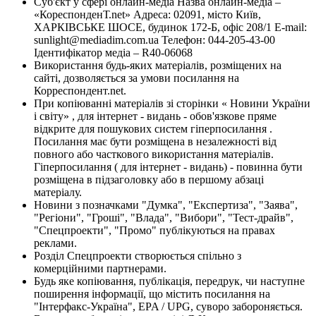
Суб'єкт у сфері онлайн-медіа Назва онлайн-медіа –
«КореспонденТ.net» Адреса: 02091, місто Київ,
ХАРКІВСЬКЕ ШОСЕ, будинок 172-Б, офіс 208/1 E-mail:
sunlight@mediadim.com.ua
Телефон: 044-205-43-00
Ідентифікатор медіа – R40-06068
Використання будь-яких матеріалів, розміщених на
сайті, дозволяється за умови посилання на
Корреспондент.net.
При копіюванні матеріалів зі сторінки « Новини України
і світу» , для інтернет - видань - обов'язкове пряме
відкрите для пошукових систем гіперпосилання .
Посилання має бути розміщена в незалежності від
повного або часткового використання матеріалів.
Гіперпосилання ( для інтернет - видань) - повинна бути
розміщена в підзаголовку або в першому абзаці
матеріалу.
Новини з позначками "Думка", "Експертиза", "Заява",
"Регіони", "Гроші", "Влада", "Вибори", "Тест-драйв",
"Спецпроекти", "Промо" публікуються на правах
реклами.
Розділ Спецпроекти створюється спільно з
комерційними партнерами.
Будь яке копіювання, публікація, передрук, чи наступне
поширення інформації, що містить посилання на
"Інтерфакс-Україна", EPA / UPG, суворо забороняється.