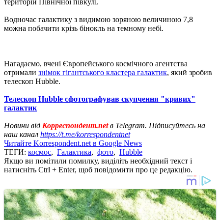
територій Північної півкулі.
Водночас галактику з видимою зоряною величиною 7,8
можна побачити крізь бінокль на темному небі.
Нагадаємо, вчені Європейського космічного агентства
отримали
знімок гігантського кластера галактик
, який зробив
телескоп Hubble.
Телескоп Hubble сфотографував скупчення "кривих"
галактик
Новини від
Корреспондент.net
в Telegram. Підписуйтесь на
наш канал
https://t.me/korrespondentnet
Читайте Korrespondent.net в Google News
ТЕГИ:
космос
,
Галактика
,
фото
,
Hubble
Якщо ви помітили помилку, виділіть необхідний текст і
натисніть Ctrl + Enter, щоб повідомити про це редакцію.