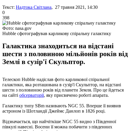
Текст:
Надтока Світлана
, 27 травня 2021, 14:30
0
398
Фото: nasa.gov
Hubble сфотографував карликову спіральну галактику
Галактика знаходиться на відстані
шести з половиною мільйонів років від
Землі в сузір'ї Скульптор.
Телескоп Hubble надіслав фото карликової спіральної
галактики, яка розташована в сузір'ї Скульптор, на відстані
шести з половиною років від планети Земля. Про це йдеться
на сайті
обсерваторії
, яку присвячено роботі апарата.
Галактику типу SBm називають NGC 55. Вперше її виявив
астроном із Шотландії Джеймс Данлоп в 1826 році.
Відзначається, що найчіткіше NGC 55 видно з Південної
півкулі навесні. Восени її можна побачити з південних