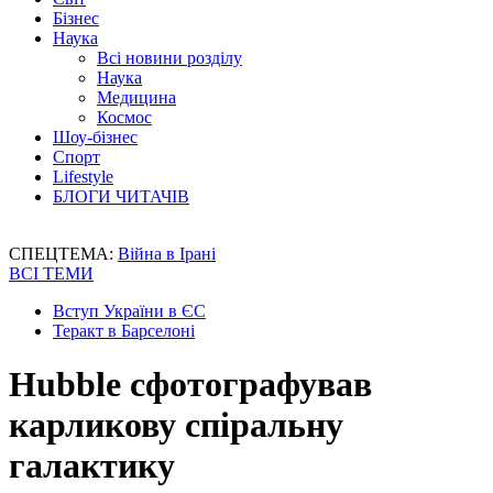
Бізнес
Наука
Всі новини розділу
Наука
Медицина
Космос
Шоу-бізнес
Спорт
Lifestyle
БЛОГИ ЧИТАЧІВ
СПЕЦТЕМА:
Війна в Ірані
ВСІ ТЕМИ
Вступ України в ЄС
Теракт в Барселоні
Hubble сфотографував
карликову спіральну
галактику