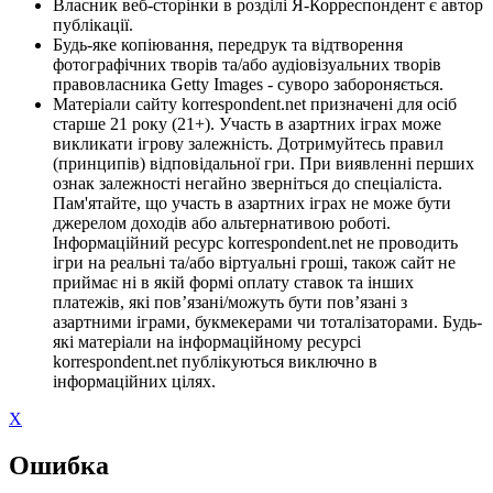
Власник веб-сторінки в розділі Я-Корреспондент є автор
публікації.
Будь-яке копіювання, передрук та відтворення
фотографічних творів та/або аудіовізуальних творів
правовласника Getty Images - суворо забороняється.
Матеріали сайту korrespondent.net призначені для осіб
старше 21 року (21+). Участь в азартних іграх може
викликати ігрову залежність. Дотримуйтесь правил
(принципів) відповідальної гри. При виявленні перших
ознак залежності негайно зверніться до спеціаліста.
Пам'ятайте, що участь в азартних іграх не може бути
джерелом доходів або альтернативою роботі.
Інформаційний ресурс korrespondent.net не проводить
ігри на реальні та/або віртуальні гроші, також сайт не
приймає ні в якій формі оплату ставок та інших
платежів, які пов’язані/можуть бути пов’язані з
азартними іграми, букмекерами чи тоталізаторами. Будь-
які матеріали на інформаційному ресурсі
korrespondent.net публікуються виключно в
інформаційних цілях.
X
Ошибка