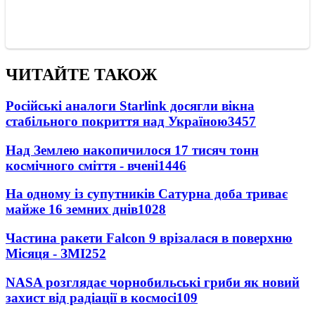
ЧИТАЙТЕ ТАКОЖ
Російські аналоги Starlink досягли вікна
стабільного покриття над Україною
3457
Над Землею накопичилося 17 тисяч тонн
космічного сміття - вчені
1446
На одному із супутників Сатурна доба триває
майже 16 земних днів
1028
Частина ракети Falcon 9 врізалася в поверхню
Місяця - ЗМІ
252
NASA розглядає чорнобильські гриби як новий
захист від радіації в космосі
109