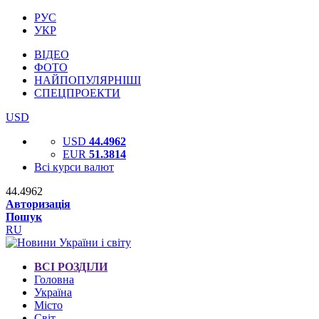
РУС
УКР
ВІДЕО
ФОТО
НАЙПОПУЛЯРНІШІ
СПЕЦПРОЕКТИ
USD
USD
44.4962
EUR
51.3814
Всі курси валют
44.4962
Авторизація
Пошук
RU
ВСІ РОЗДІЛИ
Головна
Україна
Місто
Світ