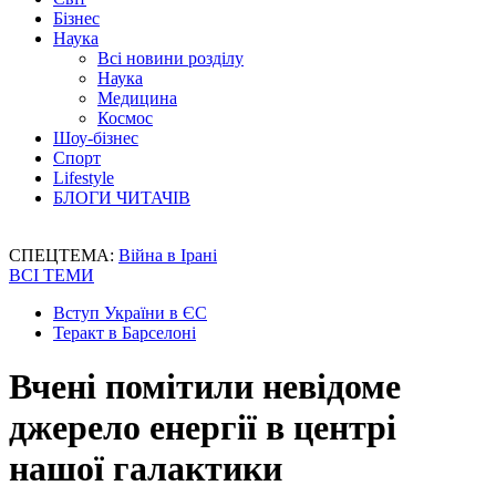
Бізнес
Наука
Всі новини розділу
Наука
Медицина
Космос
Шоу-бізнес
Спорт
Lifestyle
БЛОГИ ЧИТАЧІВ
СПЕЦТЕМА:
Війна в Ірані
ВСІ ТЕМИ
Вступ України в ЄС
Теракт в Барселоні
Вчені помітили невідоме
джерело енергії в центрі
нашої галактики