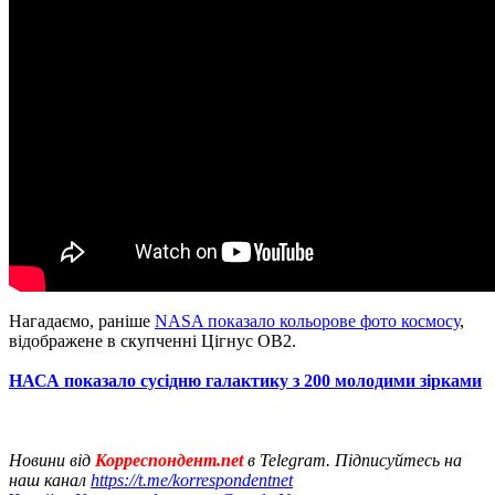
Нагадаємо, раніше
NASA показало кольорове фото космосу
,
відображене в скупченні Цігнус ОВ2.
НАСА показало сусідню галактику з 200 молодими зірками
Новини від
Корреспондент.net
в Telegram. Підписуйтесь на
наш канал
https://t.me/korrespondentnet