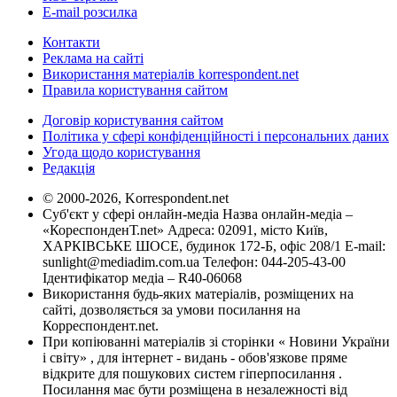
E-mail розсилка
Контакти
Реклама на сайті
Використання матеріалів korrespondent.net
Правила користування сайтом
Договір користування сайтом
Політика у сфері конфіденційності і персональних даних
Угода щодо користування
Редакція
© 2000-2026, Korrespondent.net
Суб'єкт у сфері онлайн-медіа Назва онлайн-медіа –
«КореспонденТ.net» Адреса: 02091, місто Київ,
ХАРКІВСЬКЕ ШОСЕ, будинок 172-Б, офіс 208/1 E-mail:
sunlight@mediadim.com.ua
Телефон: 044-205-43-00
Ідентифікатор медіа – R40-06068
Використання будь-яких матеріалів, розміщених на
сайті, дозволяється за умови посилання на
Корреспондент.net.
При копіюванні матеріалів зі сторінки « Новини України
і світу» , для інтернет - видань - обов'язкове пряме
відкрите для пошукових систем гіперпосилання .
Посилання має бути розміщена в незалежності від