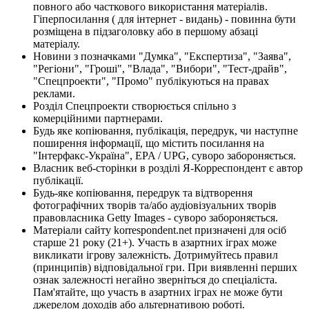
повного або часткового використання матеріалів.
Гіперпосилання ( для інтернет - видань) - повинна бути
розміщена в підзаголовку або в першому абзаці
матеріалу.
Новини з позначками "Думка", "Експертиза", "Заява",
"Регіони", "Гроші", "Влада", "Вибори", "Тест-драйв",
"Спецпроекти", "Промо" публікуються на правах
реклами.
Розділ Спецпроекти створюється спільно з
комерційними партнерами.
Будь яке копіювання, публікація, передрук, чи наступне
поширення інформації, що містить посилання на
"Інтерфакс-Україна", EPA / UPG, суворо забороняється.
Власник веб-сторінки в розділі Я-Корреспондент є автор
публікації.
Будь-яке копіювання, передрук та відтворення
фотографічних творів та/або аудіовізуальних творів
правовласника Getty Images - суворо забороняється.
Матеріали сайту korrespondent.net призначені для осіб
старше 21 року (21+). Участь в азартних іграх може
викликати ігрову залежність. Дотримуйтесь правил
(принципів) відповідальної гри. При виявленні перших
ознак залежності негайно зверніться до спеціаліста.
Пам'ятайте, що участь в азартних іграх не може бути
джерелом доходів або альтернативою роботі.