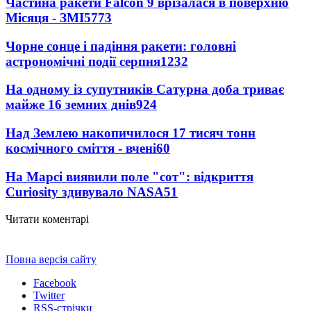
Частина ракети Falcon 9 врізалася в поверхню
Місяця - ЗМІ
5773
Чорне сонце і падіння ракети: головні
астрономічні події серпня
1232
На одному із супутників Сатурна доба триває
майже 16 земних днів
924
Над Землею накопичилося 17 тисяч тонн
космічного сміття - вчені
60
На Марсі виявили поле "сот": відкриття
Curiosity здивувало NASA
51
Читати коментарі
Повна версія сайту
Facebook
Twitter
RSS-стрічки