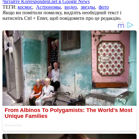
Читайте Korrespondent.net в Google News
ТЕГИ:
космос
,
Астрономы
,
видео
,
звезды
,
фото
Якщо ви помітили помилку, виділіть необхідний текст і
натисніть Ctrl + Enter, щоб повідомити про це редакцію.