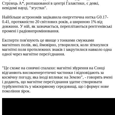
Стрілець A*, розташованої в центрі Галактики, є деякі,
невідомі науці, "згустки".
Найбільше астрономів зацікавила енергетична нитка G0.17-
0.41, протяжністю 20 світлових років, а шириною 1% від
довжини. У ній, як зазначається, переплітаються рентгенівські
промені і радіовипромінювання.
Експерти пов'язують це явище з тонкими смужками
магнітних полів, які, ймовірно, утворилися, коли зіткнулися
магнітні поля протилежних знаків і закрутилися навколо одна
одної через магнітне перез'єднання.
"Це схоже на сонячні спалахи: магнітні збурення на Сонці
відганяють високоенергетичні частинки і відповідають за
космічну погоду, яка іноді впливає на Землю", - говорять вчені
і додають, що магнітне перез'єднання здатне створювати
турбулентність у міжзоряному середовищі, що і формує нове
покоління зірок.