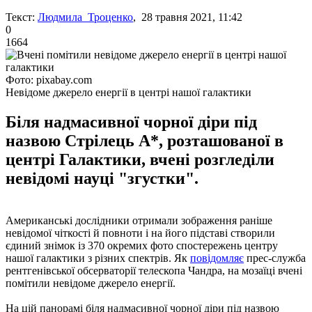
Текст:
Людмила Троценко
, 28 травня 2021, 11:42
0
1664
Фото: pixabay.com
Невідоме джерело енергії в центрі нашої галактики
Біля надмасивної чорної діри під
назвою Стрілець A*, розташованої в
центрі Галактики, вчені розгледіли
невідомі науці "згустки".
Американські дослідники отримали зображення раніше
невідомої чіткості й повноти і на його підставі створили
єдиний знімок із 370 окремих фото спостережень центру
нашої галактики з різних спектрів. Як
повідомляє
прес-служба
рентгенівської обсерваторії телескопа Чандра, на мозаїці вчені
помітили невідоме джерело енергії.
На цій панорамі біля надмасивної чорної діри під назвою