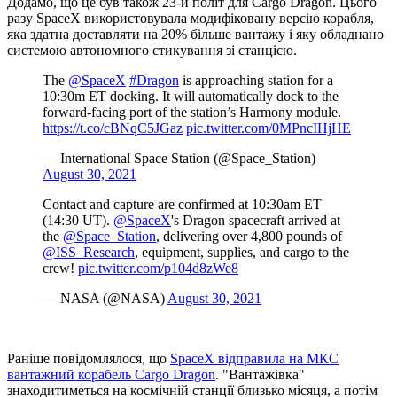
Додамо, що це був також 23-й політ для Cargo Dragon. Цього
разу SpaceX використовувала модифіковану версію корабля,
яка здатна доставляти на 20% більше вантажу і яку обладнано
системою автономного стикування зі станцією.
The
@SpaceX
#Dragon
is approaching station for a
10:30m ET docking. It will automatically dock to the
forward-facing port of the station’s Harmony module.
https://t.co/cBNqC5JGaz
pic.twitter.com/0MPncIHjHE
— International Space Station (@Space_Station)
August 30, 2021
Contact and capture are confirmed at 10:30am ET
(14:30 UT).
@SpaceX
's Dragon spacecraft arrived at
the
@Space_Station
, delivering over 4,800 pounds of
@ISS_Research
, equipment, supplies, and cargo to the
crew!
pic.twitter.com/p104d8zWe8
— NASA (@NASA)
August 30, 2021
Раніше повідомлялося, що
SpaceX відправила на МКС
вантажний корабель Cargo Dragon
. "Вантажівка"
знаходитиметься на космічній станції близько місяця, а потім