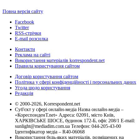
Повна версія сайту
Facebook
Twitter
RSS-стрічки
E-mail розсилка
Контакти
Реклама на сайті
Використання матеріалів korrespondent.net
Правила користування сайтом
Договір користування сайтом
Політика у сфері конфіденційності і персональних даних
Угода щодо користування
Редакція
© 2000-2026, Korrespondent.net
Суб'єкт у сфері онлайн-медіа Назва онлайн-медіа –
«КореспонденТ.net» Адреса: 02091, місто Київ,
ХАРКІВСЬКЕ ШОСЕ, будинок 172-Б, офіс 208/1 E-mail:
sunlight@mediadim.com.ua
Телефон: 044-205-43-00
Ідентифікатор медіа – R40-06068
Використання будь-яких матеріалів, розміщених на