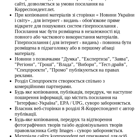
сайті, дозволяється за умови посилання на
Корреспондент.net.
При копіюванні матеріалів зі сторінки « Новини України
і світу» , для інтернет - видань - обов'язкове пряме
відкрите для пошукових систем гіперпосилання .
Посилання має бути розміщена в незалежності від
повного або часткового використання матеріалів.
Гіперпосилання ( для інтернет - видань) - повинна бути
розміщена в підзаголовку або в першому абзаці
матеріалу.
Новини з позначками "Думка", "Експертиза", "Заява",
"Регіони", "Гроші", "Влада", "Вибори", "Тест-драйв",
"Спецпроекти", "Промо" публікуються на правах
реклами.
Розділ Спецпроекти створюється спільно з
комерційними партнерами.
Будь яке копіювання, публікація, передрук, чи наступне
поширення інформації, що містить посилання на
"Інтерфакс-Україна", EPA / UPG, суворо забороняється.
Власник веб-сторінки в розділі Я-Корреспондент є автор
публікації.
Будь-яке копіювання, передрук та відтворення
фотографічних творів та/або аудіовізуальних творів
правовласника Getty Images - суворо забороняється.
Матеріали сайту korrespondent.net призначені для осіб