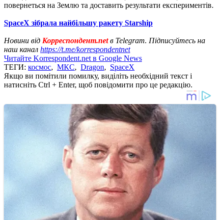
повернеться на Землю та доставить результати експериментів.
SpaceX зібрала найбільшу ракету Starship
Новини від
Корреспондент.net
в Telegram. Підписуйтесь на
наш канал
https://t.me/korrespondentnet
Читайте Korrespondent.net в Google News
ТЕГИ:
космос
,
МКС
,
Dragon
,
SpaceX
Якщо ви помітили помилку, виділіть необхідний текст і
натисніть Ctrl + Enter, щоб повідомити про це редакцію.