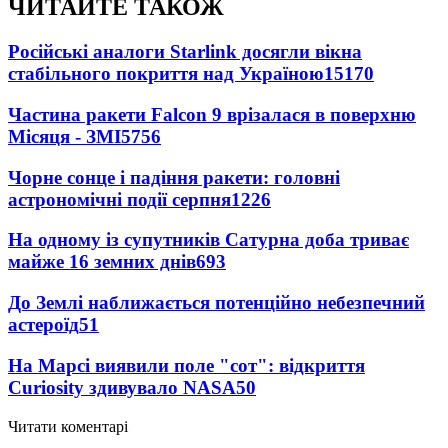
ЧИТАЙТЕ ТАКОЖ
Російські аналоги Starlink досягли вікна
стабільного покриття над Україною
15170
Частина ракети Falcon 9 врізалася в поверхню
Місяця - ЗМІ
5756
Чорне сонце і падіння ракети: головні
астрономічні події серпня
1226
На одному із супутників Сатурна доба триває
майже 16 земних днів
693
До Землі наближається потенційно небезпечний
астероїд
51
На Марсі виявили поле "сот": відкриття
Curiosity здивувало NASA
50
Читати коментарі