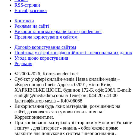
RSS-стрічки
E-mail розсилка
Контакти
Реклама на сайті
Використання матеріалів korrespondent.net
Правила користування сайтом
Договір користування сайтом
Політика у сфері конфіденційності і персональних даних
Угода щодо користування
Редакція
© 2000-2026, Korrespondent.net
Суб'єкт у сфері онлайн-медіа Назва онлайн-медіа –
«КореспонденТ.net» Адреса: 02091, місто Київ,
ХАРКІВСЬКЕ ШОСЕ, будинок 172-Б, офіс 208/1 E-mail:
sunlight@mediadim.com.ua
Телефон: 044-205-43-00
Ідентифікатор медіа – R40-06068
Використання будь-яких матеріалів, розміщених на
сайті, дозволяється за умови посилання на
Корреспондент.net.
При копіюванні матеріалів зі сторінки « Новини України
і світу» , для інтернет - видань - обов'язкове пряме
відкрите для пошукових систем гіперпосилання .