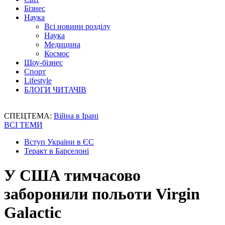
Бізнес
Наука
Всі новини розділу
Наука
Медицина
Космос
Шоу-бізнес
Спорт
Lifestyle
БЛОГИ ЧИТАЧІВ
СПЕЦТЕМА:
Війна в Ірані
ВСІ ТЕМИ
Вступ України в ЄС
Теракт в Барселоні
У США тимчасово
заборонили польоти Virgin
Galactic