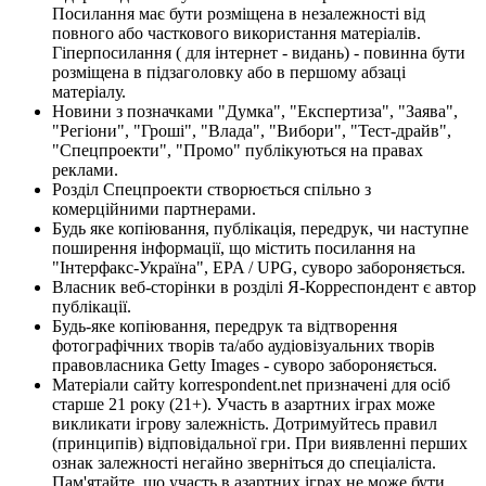
Посилання має бути розміщена в незалежності від
повного або часткового використання матеріалів.
Гіперпосилання ( для інтернет - видань) - повинна бути
розміщена в підзаголовку або в першому абзаці
матеріалу.
Новини з позначками "Думка", "Експертиза", "Заява",
"Регіони", "Гроші", "Влада", "Вибори", "Тест-драйв",
"Спецпроекти", "Промо" публікуються на правах
реклами.
Розділ Спецпроекти створюється спільно з
комерційними партнерами.
Будь яке копіювання, публікація, передрук, чи наступне
поширення інформації, що містить посилання на
"Інтерфакс-Україна", EPA / UPG, суворо забороняється.
Власник веб-сторінки в розділі Я-Корреспондент є автор
публікації.
Будь-яке копіювання, передрук та відтворення
фотографічних творів та/або аудіовізуальних творів
правовласника Getty Images - суворо забороняється.
Матеріали сайту korrespondent.net призначені для осіб
старше 21 року (21+). Участь в азартних іграх може
викликати ігрову залежність. Дотримуйтесь правил
(принципів) відповідальної гри. При виявленні перших
ознак залежності негайно зверніться до спеціаліста.
Пам'ятайте, що участь в азартних іграх не може бути