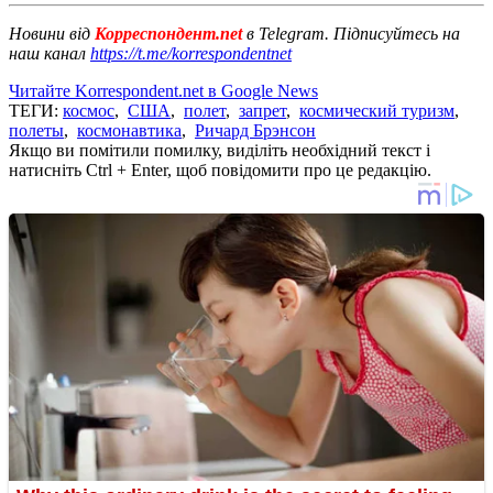
Новини від
Корреспондент.net
в Telegram. Підписуйтесь на
наш канал
https://t.me/korrespondentnet
Читайте Korrespondent.net в Google News
ТЕГИ:
космос
,
США
,
полет
,
запрет
,
космический туризм
,
полеты
,
космонавтика
,
Ричард Брэнсон
Якщо ви помітили помилку, виділіть необхідний текст і
натисніть Ctrl + Enter, щоб повідомити про це редакцію.