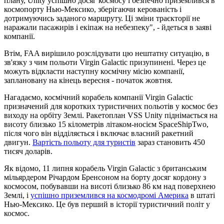
плану, Unity успішно досяг космосу і безпечно приземлився в
космопорту Нью-Мексико, зберігаючи керованість і
дотримуючись заданого маршруту. Ці зміни траєкторії не
наражали пасажирів і екіпаж на небезпеку", - йдеться в заяві
компанії.
Втім, FAA вирішило розслідувати цю нештатну ситуацію, в
зв'язку з чим польоти Virgin Galactic призупинені. Через це
можуть відкласти наступну космічну місію компанії,
заплановану на кінець вересня - початок жовтня.
Нагадаємо, космічний корабель компанії Virgin Galactic
призначений для коротких туристичних польотів у космос без
виходу на орбіту Землі. Ракетоплан VSS Unity піднімається на
висоту близько 15 кілометрів літаком-носієм SpaceShipTwo,
після чого він відділяється і включає власний ракетний
двигун.
Вартість польоту для туристів
зараз становить 450
тисяч доларів.
Як відомо, 11 липня корабель Virgin Galactic з британським
мільярдером Річардом Бренсоном на борту досяг кордону з
космосом, побувавши на висоті близько 86 км над поверхнею
Землі, і
успішно приземлився на космодромі Америка
в штаті
Нью-Мексико. Це був перший в історії туристичний політ у
космос.