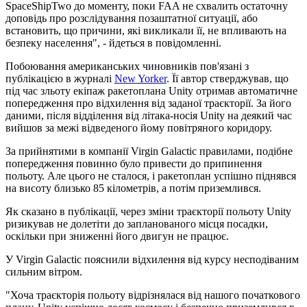
SpaceShipTwo до моменту, поки FAA не схвалить остаточну
доповідь про розслідування позаштатної ситуації, або
встановить, що причини, які викликали її, не впливають на
безпеку населення", - йдеться в повідомленні.
Побоювання американських чиновників пов'язані з
публікацією в журналі
New Yorker
. Її автор стверджував, що
під час зльоту екіпаж ракетоплана Unity отримав автоматичне
попередження про відхилення від заданої траєкторії. За його
даними, після відділення від літака-носія Unity на деякий час
вийшов за межі відведеного йому повітряного коридору.
За прийнятими в компанії Virgin Galactic правилами, подібне
попередження повинно було привести до припинення
польоту. Але цього не сталося, і ракетоплан успішно піднявся
на висоту близько 85 кілометрів, а потім приземлився.
Як сказано в публікації, через зміни траєкторії польоту Unity
ризикував не долетіти до запланованого місця посадки,
оскільки при зниженні його двигун не працює.
У Virgin Galactic пояснили відхилення від курсу несподіваним
сильним вітром.
"Хоча траєкторія польоту відрізнялася від нашого початкового