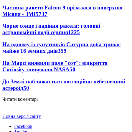
Частина ракети Falcon 9 врізалася в поверхню
Місяця - ЗМІ
5737
Чорне сонце і падіння ракети: головні
астрономічні події серпня
1225
На одному із супутників Сатурна доба триває
майже 16 земних днів
359
На Марсі виявили поле "сот": відкриття
Curiosity здивувало NASA
50
До Землі наближається потенційно небезпечний
астероїд
50
Читати коментарі
Повна версія сайту
Facebook
Twitter