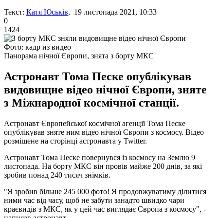
Текст:
Катя Юськів
, 19 листопада 2021, 10:33
0
1424
Фото: кадр из видео
Панорама нічної Європи, знята з борту МКС
Астронавт Тома Песке опублікував
видовищне відео нічної Європи, зняте
з Міжнародної космічної станції.
Астронавт Європейської космічної агенції Тома Песке
опублікував зняте ним відео нічної Європи з космосу. Відео
розміщене на сторінці астронавта у Twitter.
Астронавт Тома Песке повернувся із космосу на Землю 9
листопада. На борту МКС він провів майже 200 днів, за які
зробив понад 240 тисяч знімків.
"Я зробив більше 245 000 фото! Я продовжуватиму ділитися
ними час від часу, щоб не забути занадто швидко чари
краєвидів з МКС, як у цей час виглядає Європа з космосу", -
написав астронавт.