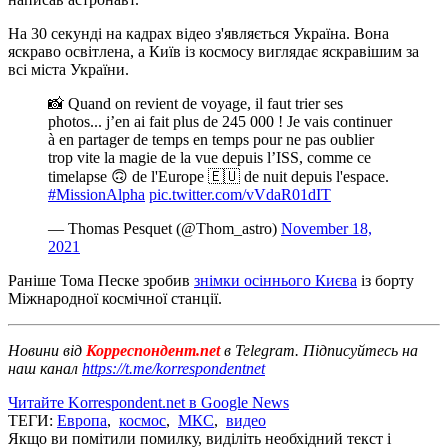
На 30 секунді на кадрах відео з'являється Україна. Вона
яскраво освітлена, а Київ із космосу виглядає яскравішим за
всі міста України.
📸 Quand on revient de voyage, il faut trier ses
photos... j’en ai fait plus de 245 000 ! Je vais continuer
à en partager de temps en temps pour ne pas oublier
trop vite la magie de la vue depuis l’ISS, comme ce
timelapse 🙃 de l'Europe 🇪🇺 de nuit depuis l'espace.
#MissionAlpha
pic.twitter.com/vVdaR01dIT
— Thomas Pesquet (@Thom_astro)
November 18,
2021
Раніше Тома Песке зробив
знімки осіннього Києва
із борту
Міжнародної космічної станції.
Новини від
Корреспондент.net
в Telegram. Підписуйтесь на
наш канал
https://t.me/korrespondentnet
Читайте Korrespondent.net в Google News
ТЕГИ:
Европа
,
космос
,
МКС
,
видео
Якщо ви помітили помилку, виділіть необхідний текст і