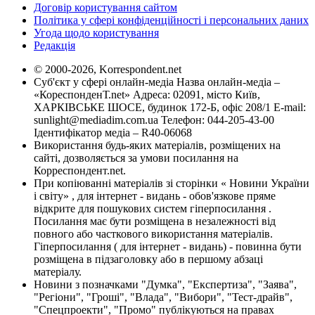
Договір користування сайтом
Політика у сфері конфіденційності і персональних даних
Угода щодо користування
Редакція
© 2000-2026, Korrespondent.net
Суб'єкт у сфері онлайн-медіа Назва онлайн-медіа –
«КореспонденТ.net» Адреса: 02091, місто Київ,
ХАРКІВСЬКЕ ШОСЕ, будинок 172-Б, офіс 208/1 E-mail:
sunlight@mediadim.com.ua
Телефон: 044-205-43-00
Ідентифікатор медіа – R40-06068
Використання будь-яких матеріалів, розміщених на
сайті, дозволяється за умови посилання на
Корреспондент.net.
При копіюванні матеріалів зі сторінки « Новини України
і світу» , для інтернет - видань - обов'язкове пряме
відкрите для пошукових систем гіперпосилання .
Посилання має бути розміщена в незалежності від
повного або часткового використання матеріалів.
Гіперпосилання ( для інтернет - видань) - повинна бути
розміщена в підзаголовку або в першому абзаці
матеріалу.
Новини з позначками "Думка", "Експертиза", "Заява",
"Регіони", "Гроші", "Влада", "Вибори", "Тест-драйв",
"Спецпроекти", "Промо" публікуються на правах