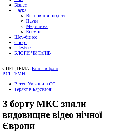
Бізнес
Наука
Всі новини розділу
Наука
Медицина
Космос
Шоу-бізнес
Спорт
Lifestyle
БЛОГИ ЧИТАЧІВ
СПЕЦТЕМА:
Війна в Ірані
ВСІ ТЕМИ
Вступ України в ЄС
Теракт в Барселоні
З борту МКС зняли
видовищне відео нічної
Європи