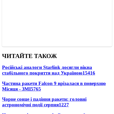
ЧИТАЙТЕ ТАКОЖ
Російські аналоги Starlink досягли вікна
стабільного покриття над Україною
15416
Частина ракети Falcon 9 врізалася в поверхню
Місяця - ЗМІ
5765
Чорне сонце і падіння ракети: головні
астрономічні події серпня
1227