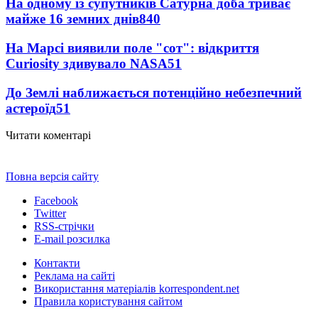
На одному із супутників Сатурна доба триває
майже 16 земних днів
840
На Марсі виявили поле "сот": відкриття
Curiosity здивувало NASA
51
До Землі наближається потенційно небезпечний
астероїд
51
Читати коментарі
Повна версія сайту
Facebook
Twitter
RSS-стрічки
E-mail розсилка
Контакти
Реклама на сайті
Використання матеріалів korrespondent.net
Правила користування сайтом