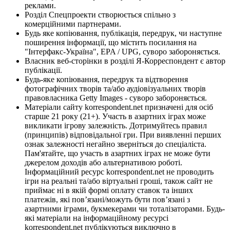
реклами.
Розділ Спецпроекти створюється спільно з
комерційними партнерами.
Будь яке копіювання, публікація, передрук, чи наступне
поширення інформації, що містить посилання на
"Інтерфакс-Україна", EPA / UPG, суворо забороняється.
Власник веб-сторінки в розділі Я-Корреспондент є автор
публікації.
Будь-яке копіювання, передрук та відтворення
фотографічних творів та/або аудіовізуальних творів
правовласника Getty Images - суворо забороняється.
Матеріали сайту korrespondent.net призначені для осіб
старше 21 року (21+). Участь в азартних іграх може
викликати ігрову залежність. Дотримуйтесь правил
(принципів) відповідальної гри. При виявленні перших
ознак залежності негайно зверніться до спеціаліста.
Пам'ятайте, що участь в азартних іграх не може бути
джерелом доходів або альтернативою роботі.
Інформаційний ресурс korrespondent.net не проводить
ігри на реальні та/або віртуальні гроші, також сайт не
приймає ні в якій формі оплату ставок та інших
платежів, які пов’язані/можуть бути пов’язані з
азартними іграми, букмекерами чи тоталізаторами. Будь-
які матеріали на інформаційному ресурсі
korrespondent.net публікуються виключно в