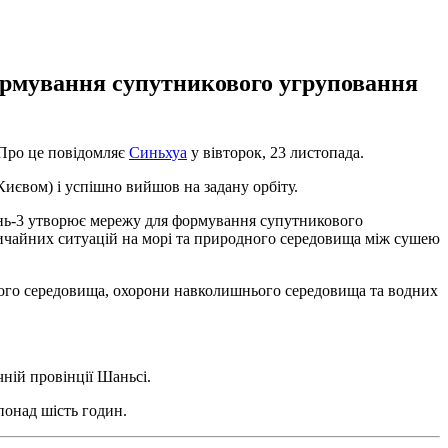
ормування супутникового угруповання
Про це повідомляє
Синьхуа
у вівторок, 23 листопада.
иєвом) і успішно вийшов на задану орбіту.
фень-3 утворює мережу для формування супутникового
ичайних ситуацій на морі та природного середовища між сушею
кого середовища, охорони навколишнього середовища та водних
ній провінції Шаньсі.
понад шість годин.