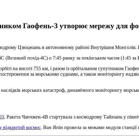
утником Гаофень-3 утворює мережу для ф
осмодрому Цзюцюань в автономному районі Внутрішня Монголія. 
(Великий похід-4С) о 7:45 ранку за пекінським часом (1:45 за К
рбіті на висоті 755 км, і разом із орбітальним супутником Гао
спостереження за морськими суднами, а також моніторингу надзв
 наслідків морських катастроф, динамічного моніторингу морсь
03
. Ракета Чанчжен-4В стартувала з космодрому Тайюань у північ
у відкритий космос
. Ван Япін провела за межами модуля станції 