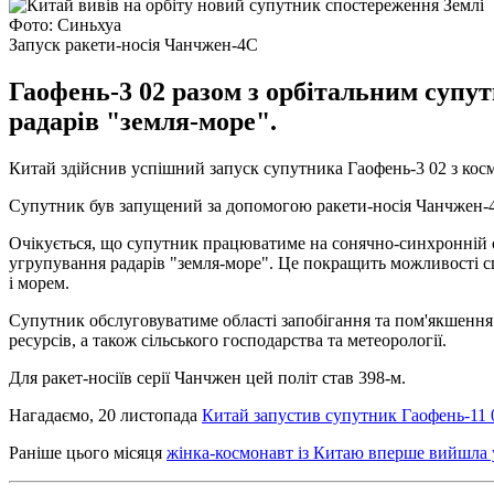
Фото: Синьхуа
Запуск ракети-носія Чанчжен-4С
Гаофень-3 02 разом з орбітальним суп
радарів "земля-море".
Китай здійснив успішний запуск супутника Гаофень-3 02 з к
Супутник був запущений за допомогою ракети-носія Чанчжен-4С 
Очікується, що супутник працюватиме на сонячно-синхронній о
угрупування радарів "земля-море". Це покращить можливості 
і морем.
Супутник обслуговуватиме області запобігання та пом'якшення
ресурсів, а також сільського господарства та метеорології.
Для ракет-носіїв серії Чанчжен цей політ став 398-м.
Нагадаємо, 20 листопада
Китай запустив супутник Гаофень-11 
Раніше цього місяця
жінка-космонавт із Китаю вперше вийшла 