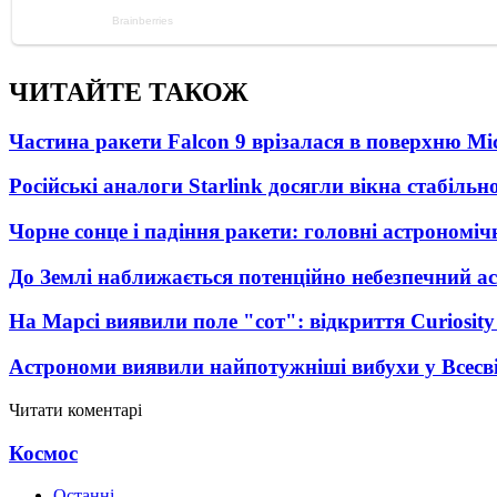
ЧИТАЙТЕ ТАКОЖ
Частина ракети Falcon 9 врізалася в поверхню Мі
Російські аналоги Starlink досягли вікна стабіль
Чорне сонце і падіння ракети: головні астрономічн
До Землі наближається потенційно небезпечний ас
На Марсі виявили поле "сот": відкриття Curiosi
Астрономи виявили найпотужніші вибухи у Всесвіт
Читати коментарі
Космос
Останні