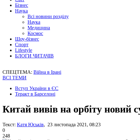
Бізнес
Наука
Всі новини розділу
Наука
Медицина
Космос
Шоу-бізнес
Спорт
Lifestyle
БЛОГИ ЧИТАЧІВ
СПЕЦТЕМА:
Війна в Ірані
ВСІ ТЕМИ
Вступ України в ЄС
Теракт в Барселоні
Китай вивів на орбіту новий 
Текст:
Катя Юськів
, 23 листопада 2021, 08:23
0
248