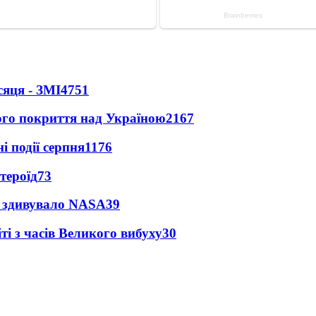
сяця - ЗМІ
4751
ного покриття над Україною
2167
і події серпня
1176
тероїд
73
ty здивувало NASA
39
і з часів Великого вибуху
30