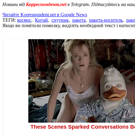
Новини від
Корреспондент.net
в Telegram. Підписуйтесь на на
Читайте Korrespondent.net в Google News
ТЕГИ:
космос
,
Китай
,
спутник
,
ракета
,
ракета-носитель
,
рак
Якщо ви помітили помилку, виділіть необхідний текст і натисніт