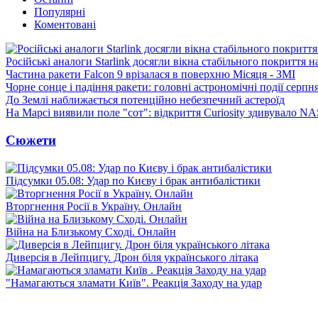
Популярні
Коментовані
Російські аналоги Starlink досягли вікна стабільного покриття 
Частина ракети Falcon 9 врізалася в поверхню Місяця - ЗМІ
Чорне сонце і падіння ракети: головні астрономічні події серпн
До Землі наближається потенційно небезпечний астероїд
На Марсі виявили поле "сот": відкриття Curiosity здивувало N
Сюжети
Підсумки 05.08: Удар по Києву і брак антибалістики
Вторгнення Росії в Україну. Онлайн
Війна на Близькому Сході. Онлайн
Диверсія в Лейпцигу. Дрон біля українського літака
"Намагаються зламати Київ". Реакція Заходу на удар