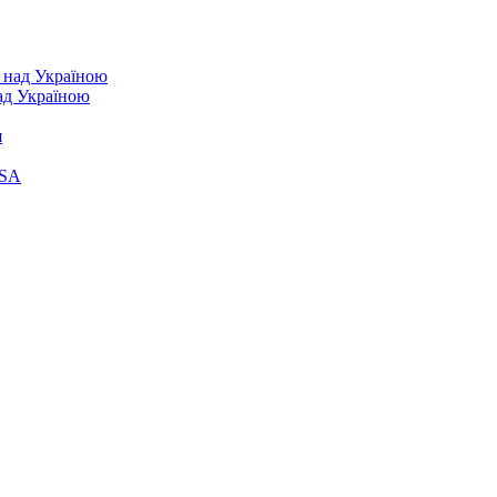
над Україною
я
ASA