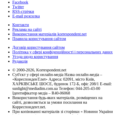
Facebook
Twitter
RSS-стрічки
E-mail розсилка
Контакти
Реклама на сайті
Використання матеріалів korrespondent.net
Правила користування сайтом
Договір користування сайтом
Політика у сфері конфіденційності і персональних даних
Угода щодо користування
Редакція
© 2000-2026, Korrespondent.net
Суб'єкт у сфері онлайн-медіа Назва онлайн-медіа –
«КореспонденТ.net» Адреса: 02091, місто Київ,
ХАРКІВСЬКЕ ШОСЕ, будинок 172-Б, офіс 208/1 E-mail:
sunlight@mediadim.com.ua
Телефон: 044-205-43-00
Ідентифікатор медіа – R40-06068
Використання будь-яких матеріалів, розміщених на
сайті, дозволяється за умови посилання на
Корреспондент.net.
При копіюванні матеріалів зі сторінки « Новини України