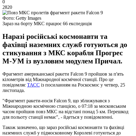
0
2820
Фото: Getty Images
Зараз на борту МКС працює 66 експедиція
Наразі російські космонавти та
фахівці наземних служб готуються до
стикування з МКС корабля Прогрес
М-УМ із вузловим модулем Причал.
Фрагмент американської ракети Falcon 9 пройшов за п'ять
кілометрів від Міжнародної космічної станції. Про це
повідомляє
ТАСС
із посиланням на Роскосмос у четвер, 25
листопада.
"Фрагмент ракети-носія Falcon 9, що зближувався з
Міжнародною космічною станцією, о 07:18 за московським
часом пройшов повз МКС на відстані понад 5 км. Перешкод
для польоту станції немає", - йдеться у повідомленні.
Також зазначено, що зараз російські космонавти та фахівці
наземних служб у підмосковному Королеві готуються до