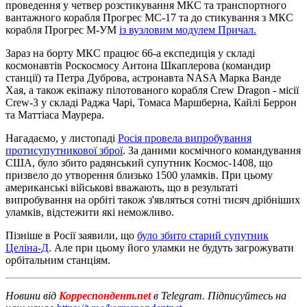
проведення у четвер розстикування МКС та транспортного
вантажного корабля Прогрес МС-17 та до стикування з МКС
корабля Прогрес М-УМ
із вузловим модулем Причал.
Зараз на борту МКС працює 66-а експедиція у складі
космонавтів Роскосмосу Антона Шкаплерова (командир
станції) та Петра Дуброва, астронавта NASA Марка Ванде
Хая, а також екіпажу пілотованого корабля Crew Dragon - місії
Crew-3 у складі Раджа Чарі, Томаса Маршберна, Кайлі Беррон
та Маттіаса Маурера.
Нагадаємо, у листопаді
Росія провела випробування
протисупутникової зброї
. За даними космічного командування
США, було збито радянський супутник Космос-1408, що
призвело до утворення близько 1500 уламків. При цьому
американські військові вважають, що в результаті
випробування на орбіті також з'являться сотні тисяч дрібніших
уламків, відстежити які неможливо.
Пізніше в Росії заявили, що
було збито старий супутник
Целіна-Д
. Але при цьому його уламки не будуть загрожувати
орбітальним станціям.
Новини від
Корреспондент.net
в Telegram. Підписуйтесь на