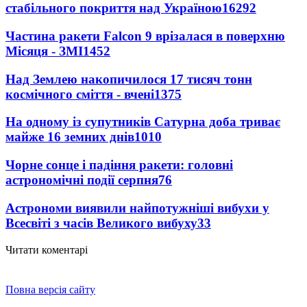
стабільного покриття над Україною
16292
Частина ракети Falcon 9 врізалася в поверхню
Місяця - ЗМІ
1452
Над Землею накопичилося 17 тисяч тонн
космічного сміття - вчені
1375
На одному із супутників Сатурна доба триває
майже 16 земних днів
1010
Чорне сонце і падіння ракети: головні
астрономічні події серпня
76
Астрономи виявили найпотужніші вибухи у
Всесвіті з часів Великого вибуху
33
Читати коментарі
Повна версія сайту