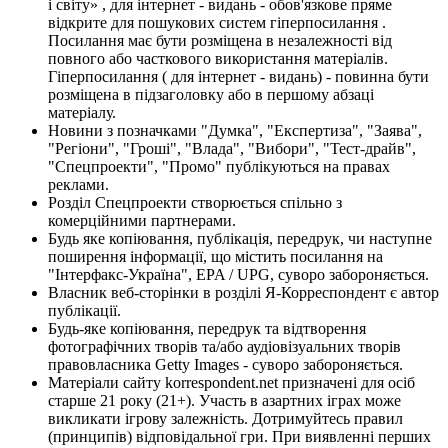
і світу» , для інтернет - видань - обов'язкове пряме
відкрите для пошукових систем гіперпосилання .
Посилання має бути розміщена в незалежності від
повного або часткового використання матеріалів.
Гіперпосилання ( для інтернет - видань) - повинна бути
розміщена в підзаголовку або в першому абзаці
матеріалу.
Новини з позначками "Думка", "Експертиза", "Заява",
"Регіони", "Гроші", "Влада", "Вибори", "Тест-драйв",
"Спецпроекти", "Промо" публікуються на правах
реклами.
Розділ Спецпроекти створюється спільно з
комерційними партнерами.
Будь яке копіювання, публікація, передрук, чи наступне
поширення інформації, що містить посилання на
"Інтерфакс-Україна", EPA / UPG, суворо забороняється.
Власник веб-сторінки в розділі Я-Корреспондент є автор
публікації.
Будь-яке копіювання, передрук та відтворення
фотографічних творів та/або аудіовізуальних творів
правовласника Getty Images - суворо забороняється.
Матеріали сайту korrespondent.net призначені для осіб
старше 21 року (21+). Участь в азартних іграх може
викликати ігрову залежність. Дотримуйтесь правил
(принципів) відповідальної гри. При виявленні перших