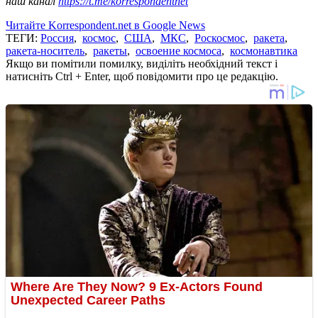
наш канал
https://t.me/korrespondentnet
Читайте Korrespondent.net в Google News
ТЕГИ:
Россия
,
космос
,
США
,
МКС
,
Роскосмос
,
ракета
,
ракета-носитель
,
ракеты
,
освоение космоса
,
космонавтика
Якщо ви помітили помилку, виділіть необхідний текст і
натисніть Ctrl + Enter, щоб повідомити про це редакцію.