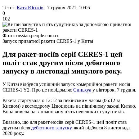
Текст:
Катя Юськів
, 7 грудня 2021, 10:05
0
102
Фото: russian.people.com.cn
Запуск приватної ракети CERES-1 у Китаї
Для ракет-носіїв серії CERES-1 цей
політ став другим після дебютного
запуску в листопаді минулого року.
У Китаї відбувся успішний запуск комерційної ракети-носія
CERES-1 Y2. Про це повідомляє
Синьхуа
у вівторок, 7 грудня.
Ракета стартувала о 12:12 за пекінським часом (06:12 за
Києвом) з космодрому Цзюцюань на північному заході Китаю.
Вона вивела на заплановану п'ять невеликих супутників.
Вказано, що для ракет-носіїв серії CERES-1 цей політ став
другим після
дебютного запуску
, який відбувся 8 листопада
2020 року.