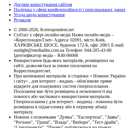
Договір користування сайтом
Політика у сфері конфіденційності і персональних даних
Угода щодо користування
Редакція
© 2000-2026, Korrespondent.net
Суб'єкт у сфері онлайн-медіа Назва онлайн-медіа –
«КореспонденТ.net» Адреса: 02091, місто Київ,
ХАРКІВСЬКЕ ШОСЕ, будинок 172-Б, офіс 208/1 E-mail:
sunlight@mediadim.com.ua
Телефон: 044-205-43-00
Ідентифікатор медіа – R40-06068
Використання будь-яких матеріалів, розміщених на
сайті, дозволяється за умови посилання на
Корреспондент.net.
При копіюванні матеріалів зі сторінки « Новини України
і світу» , для інтернет - видань - обов'язкове пряме
відкрите для пошукових систем гіперпосилання .
Посилання має бути розміщена в незалежності від
повного або часткового використання матеріалів.
Гіперпосилання ( для інтернет - видань) - повинна бути
розміщена в підзаголовку або в першому абзаці
матеріалу.
Новини з позначками "Думка", "Експертиза", "Заява",
"Регіони", "Гроші", "Влада", "Вибори", "Тест-драйв",
"Спецпроекти", "Промо" публікуються на правах