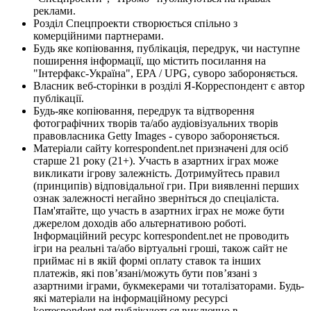
реклами.
Розділ Спецпроекти створюється спільно з
комерційними партнерами.
Будь яке копіювання, публікація, передрук, чи наступне
поширення інформації, що містить посилання на
"Інтерфакс-Україна", EPA / UPG, суворо забороняється.
Власник веб-сторінки в розділі Я-Корреспондент є автор
публікації.
Будь-яке копіювання, передрук та відтворення
фотографічних творів та/або аудіовізуальних творів
правовласника Getty Images - суворо забороняється.
Матеріали сайту korrespondent.net призначені для осіб
старше 21 року (21+). Участь в азартних іграх може
викликати ігрову залежність. Дотримуйтесь правил
(принципів) відповідальної гри. При виявленні перших
ознак залежності негайно зверніться до спеціаліста.
Пам'ятайте, що участь в азартних іграх не може бути
джерелом доходів або альтернативою роботі.
Інформаційний ресурс korrespondent.net не проводить
ігри на реальні та/або віртуальні гроші, також сайт не
приймає ні в якій формі оплату ставок та інших
платежів, які пов’язані/можуть бути пов’язані з
азартними іграми, букмекерами чи тоталізаторами. Будь-
які матеріали на інформаційному ресурсі
korrespondent.net публікуються виключно в