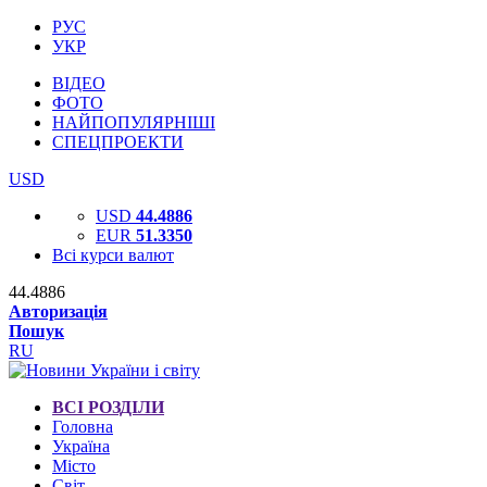
РУС
УКР
ВІДЕО
ФОТО
НАЙПОПУЛЯРНІШІ
СПЕЦПРОЕКТИ
USD
USD
44.4886
EUR
51.3350
Всі курси валют
44.4886
Авторизація
Пошук
RU
ВСІ РОЗДІЛИ
Головна
Україна
Місто
Світ