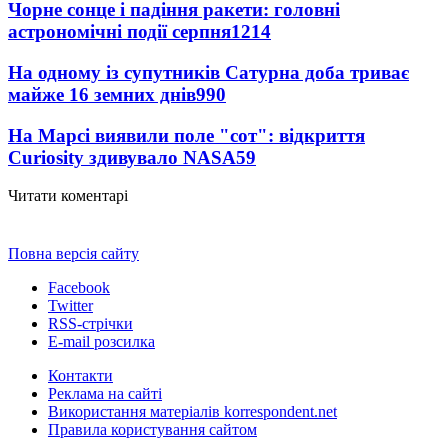
Чорне сонце і падіння ракети: головні
астрономічні події серпня
1214
На одному із супутників Сатурна доба триває
майже 16 земних днів
990
На Марсі виявили поле "сот": відкриття
Curiosity здивувало NASA
59
Читати коментарі
Повна версія сайту
Facebook
Twitter
RSS-стрічки
E-mail розсилка
Контакти
Реклама на сайті
Використання матеріалів korrespondent.net
Правила користування сайтом