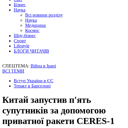
Бізнес
Наука
Всі новини розділу
Наука
Медицина
Космос
Шоу-бізнес
Спорт
Lifestyle
БЛОГИ ЧИТАЧІВ
СПЕЦТЕМА:
Війна в Ірані
ВСІ ТЕМИ
Вступ України в ЄС
Теракт в Барселоні
Китай запустив п'ять
супутників за допомогою
приватної ракети CERES-1