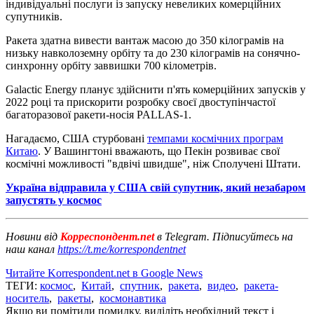
індивідуальні послуги із запуску невеликих комерційних
супутників.
Ракета здатна вивести вантаж масою до 350 кілограмів на
низьку навколоземну орбіту та до 230 кілограмів на сонячно-
синхронну орбіту заввишки 700 кілометрів.
Galactic Energy планує здійснити п'ять комерційних запусків у
2022 році та прискорити розробку своєї двоступінчастої
багаторазової ракети-носія PALLAS-1.
Нагадаємо, США стурбовані
темпами космічних програм
Китаю
. У Вашингтоні вважають, що Пекін розвиває свої
космічні можливості "вдвічі швидше", ніж Сполучені Штати.
Україна відправила у США свій супутник, який незабаром
запустять у космос
Новини від
Корреспондент.net
в Telegram. Підписуйтесь на
наш канал
https://t.me/korrespondentnet
Читайте Korrespondent.net в Google News
ТЕГИ:
космос
,
Китай
,
спутник
,
ракета
,
видео
,
ракета-
носитель
,
ракеты
,
космонавтика
Якщо ви помітили помилку, виділіть необхідний текст і