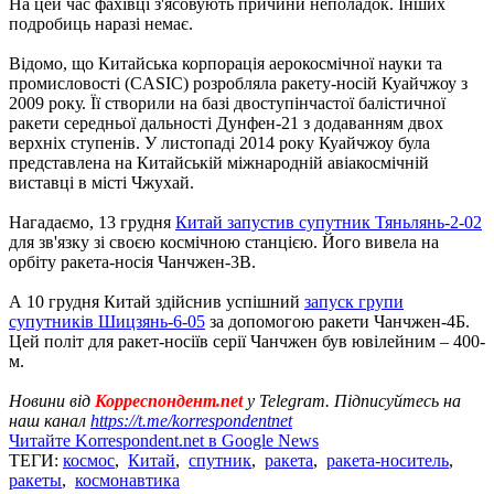
На цей час фахівці з'ясовують причини неполадок. Інших
подробиць наразі немає.
Відомо, що Китайська корпорація аерокосмічної науки та
промисловості (CASIC) розробляла ракету-носій Куайчжоу з
2009 року. Її створили на базі двоступінчастої балістичної
ракети середньої дальності Дунфен-21 з додаванням двох
верхніх ступенів. У листопаді 2014 року Куайчжоу була
представлена ​​на Китайській міжнародній авіакосмічній
виставці в місті Чжухай.
Нагадаємо, 13 грудня
Китай запустив супутник Тяньлянь-2-02
для зв'язку зі своєю космічною станцією. Його вивела на
орбіту ракета-носія Чанчжен-3B.
А 10 грудня Китай здійснив успішний
запуск групи
супутників Шицзянь-6-05
за допомогою ракети Чанчжен-4Б.
Цей політ для ракет-носіїв серії Чанчжен був ювілейним – 400-
м.
Новини від
Корреспондент.net
у Telegram. Підписуйтесь на
наш канал
https://t.me/korrespondentnet
Читайте Korrespondent.net в Google News
ТЕГИ:
космос
,
Китай
,
спутник
,
ракета
,
ракета-носитель
,
ракеты
,
космонавтика