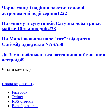
Чорне сонце і падіння ракети: головні
астрономічні події серпня
1222
На одному із супутників Сатурна доба триває
майже 16 земних днів
273
На Марсі виявили поле "сот": відкриття
Curiosity здивувало NASA
50
До Землі наближається потенційно небезпечний
астероїд
49
Читати коментарі
Повна версія сайту
Facebook
Twitter
RSS-стрічки
E-mail розсилка