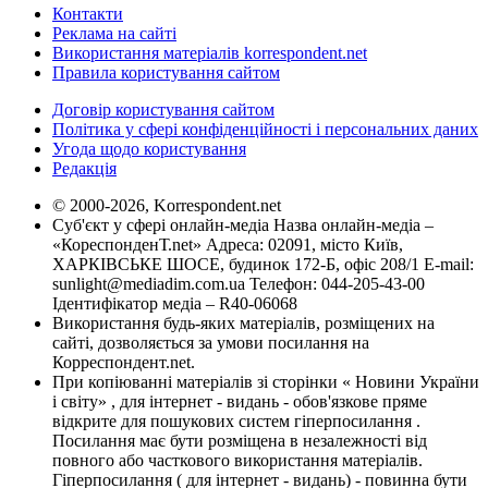
Контакти
Реклама на сайті
Використання матеріалів korrespondent.net
Правила користування сайтом
Договір користування сайтом
Політика у сфері конфіденційності і персональних даних
Угода щодо користування
Редакція
© 2000-2026, Korrespondent.net
Суб'єкт у сфері онлайн-медіа Назва онлайн-медіа –
«КореспонденТ.net» Адреса: 02091, місто Київ,
ХАРКІВСЬКЕ ШОСЕ, будинок 172-Б, офіс 208/1 E-mail:
sunlight@mediadim.com.ua
Телефон: 044-205-43-00
Ідентифікатор медіа – R40-06068
Використання будь-яких матеріалів, розміщених на
сайті, дозволяється за умови посилання на
Корреспондент.net.
При копіюванні матеріалів зі сторінки « Новини України
і світу» , для інтернет - видань - обов'язкове пряме
відкрите для пошукових систем гіперпосилання .
Посилання має бути розміщена в незалежності від
повного або часткового використання матеріалів.
Гіперпосилання ( для інтернет - видань) - повинна бути