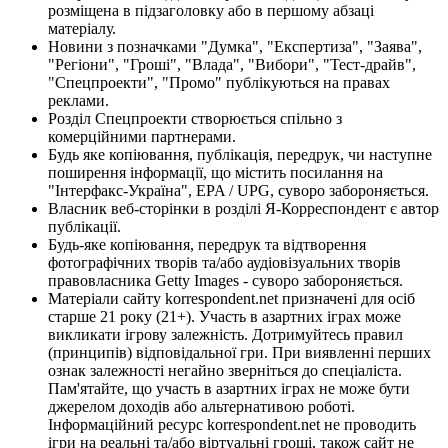
розміщена в підзаголовку або в першому абзаці
матеріалу.
Новини з позначками "Думка", "Експертиза", "Заява",
"Регіони", "Гроші", "Влада", "Вибори", "Тест-драйв",
"Спецпроекти", "Промо" публікуються на правах
реклами.
Розділ Спецпроекти створюється спільно з
комерційними партнерами.
Будь яке копіювання, публікація, передрук, чи наступне
поширення інформації, що містить посилання на
"Інтерфакс-Україна", EPA / UPG, суворо забороняється.
Власник веб-сторінки в розділі Я-Корреспондент є автор
публікації.
Будь-яке копіювання, передрук та відтворення
фотографічних творів та/або аудіовізуальних творів
правовласника Getty Images - суворо забороняється.
Матеріали сайту korrespondent.net призначені для осіб
старше 21 року (21+). Участь в азартних іграх може
викликати ігрову залежність. Дотримуйтесь правил
(принципів) відповідальної гри. При виявленні перших
ознак залежності негайно зверніться до спеціаліста.
Пам'ятайте, що участь в азартних іграх не може бути
джерелом доходів або альтернативою роботі.
Інформаційний ресурс korrespondent.net не проводить
ігри на реальні та/або віртуальні гроші, також сайт не