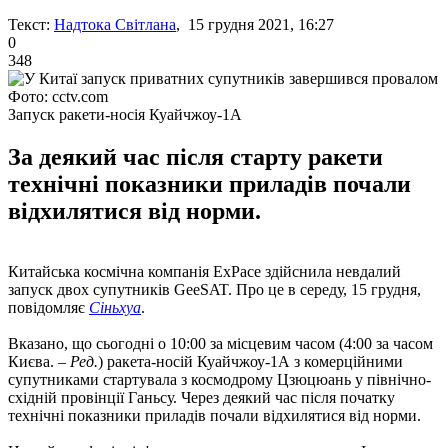
Текст:
Надтока Світлана
, 15 грудня 2021, 16:27
0
348
Фото: cctv.com
Запуск ракети-носія Куайчжоу-1А
За деякий час після старту ракети
технічні показники приладів почали
відхилятися від норми.
Китайська космічна компанія ExPace здійснила невдалий
запуск двох супутників GeeSAT. Про це в середу, 15 грудня,
повідомляє
Сіньхуа
.
Вказано, що сьогодні о 10:00 за місцевим часом (4:00 за часом
Києва. –
Ред.
) ракета-носій Куайчжоу-1А з комерційними
супутниками стартувала з космодрому Цзюцюань у північно-
східній провінції Ганьсу. Через деякий час після початку
технічні показники приладів почали відхилятися від норми.