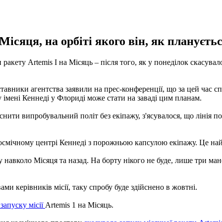
ісяця, на орбіті якого він, як плануєтьс
кету Artemis I на Місяць – після того, як у понеділок скасувало
тавники агентства заявили на прес-конференції, що за цей час 
імені Кеннеді у Флориді може стати на заваді цим планам.
йснити випробувальний політ без екіпажу, з'ясувалося, що лінія 
Космічному центрі Кеннеді з порожньою капсулою екіпажу. Це н
навколо Місяця та назад. На борту нікого не буде, лише три мане
ми керівників місії, таку спробу буде здійснено в жовтні.
 запуску місії
Artemis 1 на Місяць.