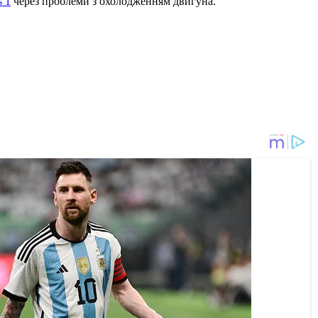
s 1
через проблеми з охолодженням двигуна.