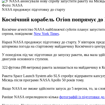
Фото: NASA
NASA продовжує підготовку до старту
Космічний корабель Orion попрямує до М
Космічне агентство NASA найближчої суботи планує запустити ра
серпня, повідомляє
New York Times
.
Наразі NASA продовжує підготовку до старту. У вівторок предс
штормова погода на стартовому майданчику Космічного центру 
У понеділок під час підготовки до запуску ракети, яка мала зді
двигунів основного ступеня.
322-футова (98-метрова) ракета залишається на майданчику в 
Ракета Space Launch System або SLS спробує відправити капсулу 
Місяць після програми NASA Apollo 50 років тому.
Якщо NASA не зможе здійснити запуск до 5 вересня, то, за слова
Раніше NASA оприлюднило кілька
фотографій із підготовки до