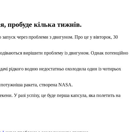
я, пробуде кілька тижнів.
 запуск через проблеми з двигуном. Про це у вівторок, 30
сподіваються вирішити проблему із двигуном. Однак потенційно
подачі рідкого водню недостатньо охолодила один із чотирьох
айпотужніша ракета, створена NASA.
кени. У разі успіху, це буде перша капсула, яка полетить на