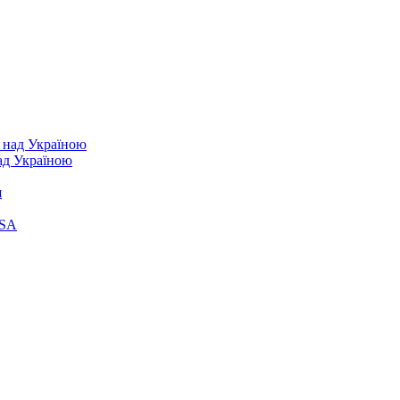
над Україною
я
ASA