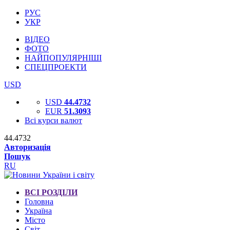
РУС
УКР
ВІДЕО
ФОТО
НАЙПОПУЛЯРНІШІ
СПЕЦПРОЕКТИ
USD
USD
44.4732
EUR
51.3093
Всі курси валют
44.4732
Авторизація
Пошук
RU
ВСІ РОЗДІЛИ
Головна
Україна
Місто
Світ