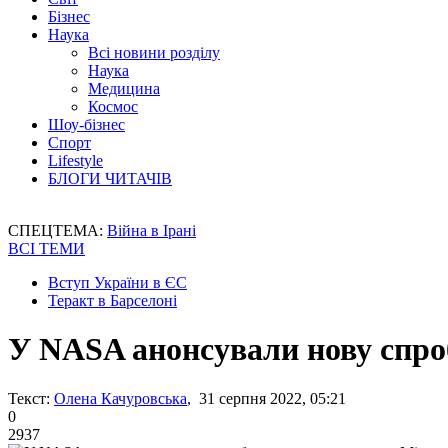
Бізнес
Наука
Всі новини розділу
Наука
Медицина
Космос
Шоу-бізнес
Спорт
Lifestyle
БЛОГИ ЧИТАЧІВ
СПЕЦТЕМА:
Війна в Ірані
ВСІ ТЕМИ
Вступ України в ЄС
Теракт в Барселоні
У NASA анонсували нову спро
Текст:
Олена Качуровська
, 31 серпня 2022, 05:21
0
2937