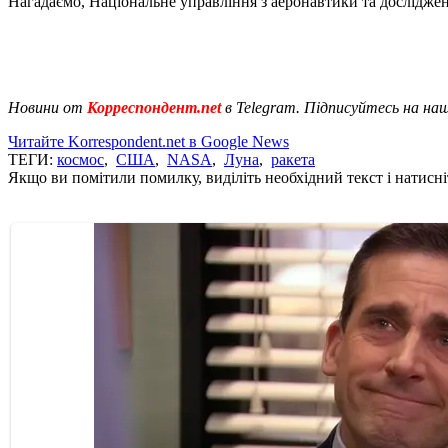
Нагадаємо, Національне управління з аеронавтики та дослідже
Новини от
Корреспондент.net
в Telegram. Підписуйтесь на на
Читайте Korrespondent.net в Google News
ТЕГИ:
космос
,
США
,
NASA
,
Луна
,
ракета
Якщо ви помітили помилку, виділіть необхідний текст і натисніт