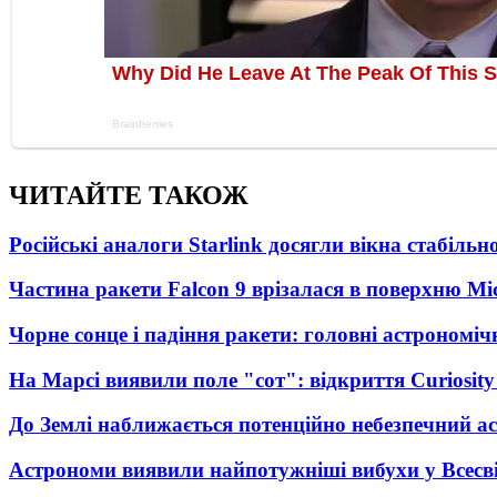
ЧИТАЙТЕ ТАКОЖ
Російські аналоги Starlink досягли вікна стабіль
Частина ракети Falcon 9 врізалася в поверхню Мі
Чорне сонце і падіння ракети: головні астрономічн
На Марсі виявили поле "сот": відкриття Curiosi
До Землі наближається потенційно небезпечний ас
Астрономи виявили найпотужніші вибухи у Всесвіт