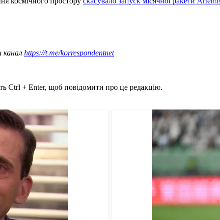
ння космічного простору
скасувало запуск місячної ракети Artemi
ш канал
https://t.me/korrespondentnet
ь Ctrl + Enter, щоб повідомити про це редакцію.