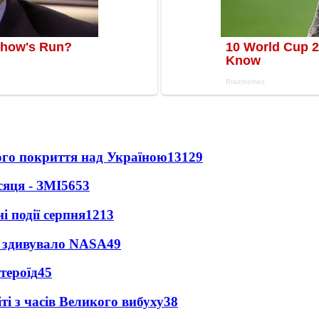
ного покриття над Україною
13129
сяця - ЗМІ
5653
і події серпня
1213
ty здивувало NASA
49
тероїд
45
і з часів Великого вибуху
38