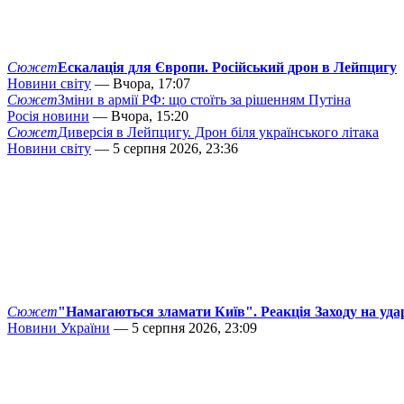
Сюжет
Ескалація для Європи. Російський дрон в Лейпцигу
Новини світу
— Вчора, 17:07
Сюжет
Зміни в армії РФ: що стоїть за рішенням Путіна
Росія новини
— Вчора, 15:20
Сюжет
Диверсія в Лейпцигу. Дрон біля українського літака
Новини світу
— 5 серпня 2026, 23:36
Сюжет
"Намагаються зламати Київ". Реакція Заходу на уда
Новини України
— 5 серпня 2026, 23:09