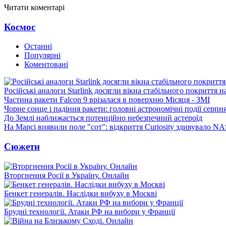
Читати коментарі
Космос
Останні
Популярні
Коментовані
Російські аналоги Starlink досягли вікна стабільного покриття 
Частина ракети Falcon 9 врізалася в поверхню Місяця - ЗМІ
Чорне сонце і падіння ракети: головні астрономічні події серпн
До Землі наближається потенційно небезпечний астероїд
На Марсі виявили поле "сот": відкриття Curiosity здивувало N
Сюжети
Вторгнення Росії в Україну. Онлайн
Бенкет генералів. Наслідки вибуху в Москві
Брудні технології. Атаки РФ на вибори у Франції