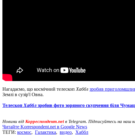
Нагадаємо, що космічний телескоп
Хаббл
зробив приголомшлив
Землі в сузір'ї Овна.
Телескоп
Хаббл
зробив фото зоряного скупчення біля Чума
Новини від
Корреспондент.net
в Telegram. Підписуйтесь на наш 
Читайте Korrespondent.net в Google News
ТЕГИ:
космос
,
Галактика
,
видео
,
Хаббл