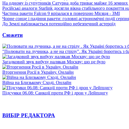
На одному із супутників Сатурна доба триває майже 16 земних 
Російські аналоги Starlink досягли вікна стабільного покриття 
Частина ракети Falcon 9 врізалася в поверхню Місяця - ЗМІ
Чорне сонце і падіння ракети: головні астрономічні події серпн
До Землі наближається потенційно небезпечний астероїд
Сюжети
"Полювати на лучника, а не на стрілу". Як Україні боротись з 
Загадковий звук вибуху налякав Москву: що це було
Вторгнення Росії в Україну. Онлайн
Війна на Близькому Сході. Онлайн
Підсумки 06.08: Санкції проти РФ і дрон у Лейпцигу
ВИБІР РЕДАКТОРА