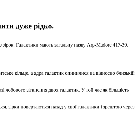
ити дуже рідко.
з зірок. Галактики мають загальну назву Arp-Madore 417-39.
антське кільце, а ядра галактик опинилися на відносно близькій
і лобового зіткнення двох галактик. У той час як більшість
ься, зірки повертаються назад у свої галактики і зрештою через