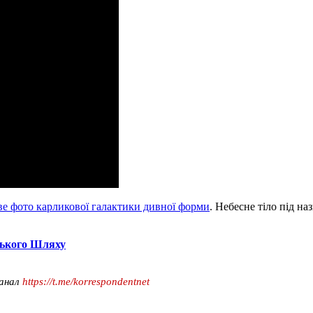
е фото карликової галактики дивної форми
. Небесне тіло під н
цького Шляху
канал
https://t.me/korrespondentnet