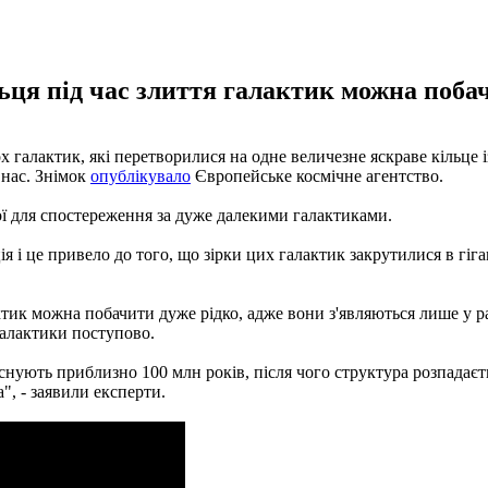
ьця під час злиття галактик можна побач
х галактик, які перетворилися на одне величезне яскраве кільце і
 нас. Знімок
опублікувало
Європейське космічне агентство.
ї для спостереження за дуже далекими галактиками.
я і це привело до того, що зірки цих галактик закрутилися в гіг
тик можна побачити дуже рідко, адже вони з'являються лише у раз
 галактики поступово.
 існують приблизно 100 млн років, після чого структура розпадаєт
", - заявили експерти.