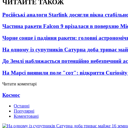
ЧИТАЙТЕ ТАКОЖ
Російські аналоги Starlink досягли вікна стабіль
Частина ракети Falcon 9 врізалася в поверхню Мі
Чорне сонце і падіння ракети: головні астрономічн
На одному із супутників Сатурна доба триває май
До Землі наближається потенційно небезпечний ас
На Марсі виявили поле "сот": відкриття Curiosi
Читати коментарі
Космос
Останні
Популярні
Коментовані