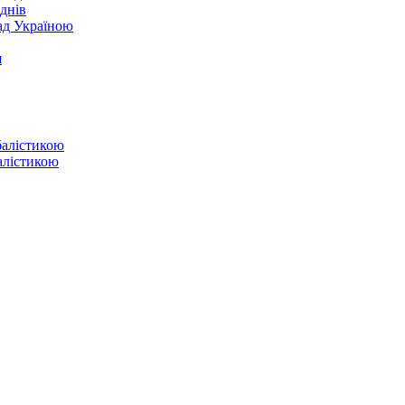
днів
над Україною
я
балістикою