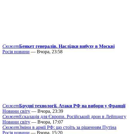
Сюжет
Бенкет генералів. Наслідки вибуху в Москві
Росія новини
— Вчора, 23:58
Сюжет
Брудні технології. Атаки РФ на вибори у Франції
Новини світу
— Вчора, 23:39
Сюжет
Ескалація для Європи. Російський дрон в Лейпцигу
Новини світу
— Вчора, 17:07
Сюжет
Зміни в армії РФ: що стоїть за рішенням Путіна
Росія новини
— Вчора, 15:20