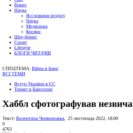
Бізнес
Наука
Всі новини розділу
Наука
Медицина
Космос
Шоу-бізнес
Спорт
Lifestyle
БЛОГИ ЧИТАЧІВ
СПЕЦТЕМА:
Війна в Ірані
ВСІ ТЕМИ
Вступ України в ЄС
Теракт в Барселоні
Хаббл сфотографував незвича
Текст:
Валентина Червоножка
, 25 листопада 2022, 18:00
0
4763