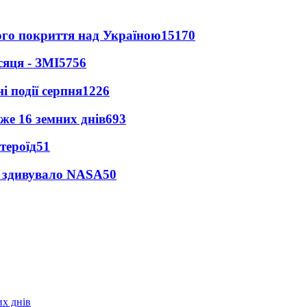
ного покриття над Україною
15170
сяця - ЗМІ
5756
і події серпня
1226
же 16 земних днів
693
тероїд
51
ty здивувало NASA
50