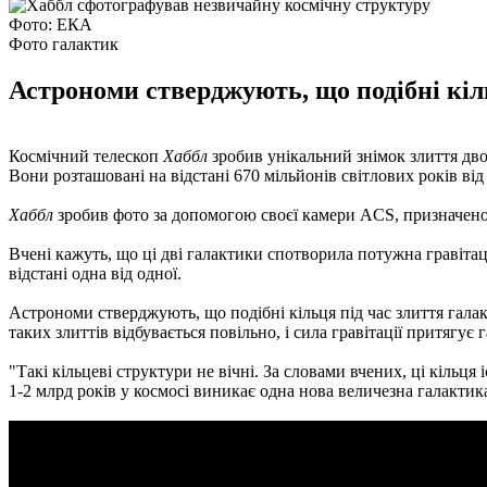
Фото: ЕКА
Фото галактик
Астрономи стверджують, що подібні кіл
Космічний телескоп
Хаббл
зробив унікальний знімок злиття дво
Вони розташовані на відстані 670 мільйонів світлових років від
Хаббл
зробив фото за допомогою своєї камери ACS, призначено
Вчені кажуть, що ці дві галактики спотворила потужна гравітаці
відстані одна від одної.
Астрономи стверджують, що подібні кільця під час злиття галак
таких злиттів відбувається повільно, і сила гравітації притягує
"Такі кільцеві структури не вічні. За словами вчених, ці кільця
1-2 млрд років у космосі виникає одна нова величезна галактика