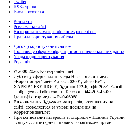
Twitter
RSS-стрічки
E-mail розсилка
Контакти
Реклама на сайті
Використання матеріалів korrespondent.net
Правила користування сайтом
Договір користування сайтом
Політика у сфері конфіденційності і персональних даних
Угода щодо користування
Редакція
© 2000-2026, Korrespondent.net
Суб'єкт у сфері онлайн-медіа Назва онлайн-медіа –
«КореспонденТ.net» Адреса: 02091, місто Київ,
ХАРКІВСЬКЕ ШОСЕ, будинок 172-Б, офіс 208/1 E-mail:
sunlight@mediadim.com.ua
Телефон: 044-205-43-00
Ідентифікатор медіа – R40-06068
Використання будь-яких матеріалів, розміщених на
сайті, дозволяється за умови посилання на
Корреспондент.net.
При копіюванні матеріалів зі сторінки « Новини України
і світу» , для інтернет - видань - обов'язкове пряме