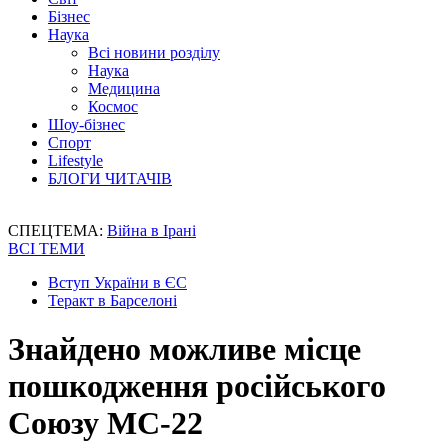
Бізнес
Наука
Всі новини розділу
Наука
Медицина
Космос
Шоу-бізнес
Спорт
Lifestyle
БЛОГИ ЧИТАЧІВ
СПЕЦТЕМА:
Війна в Ірані
ВСІ ТЕМИ
Вступ України в ЄС
Теракт в Барселоні
Знайдено можливе місце
пошкодження російського
Союзу МС-22