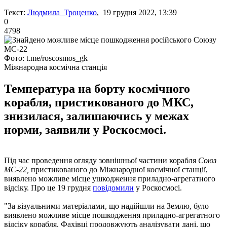
Текст:
Людмила Троценко
, 19 грудня 2022, 13:39
0
4798
Фото: t.me/roscosmos_gk
Міжнародна космічна станція
Температура на борту космічного
корабля, пристикованого до МКС,
знизилася, залишаючись у межах
норми, заявили у Роскосмосі.
Під час проведення огляду зовнішньої частини корабля
Союз
МС-22,
пристикованого до Міжнародної космічної станції,
виявлено можливе місце ушкодження приладно-агрегатного
відсіку. Про це 19 грудня
повідомили
у Роскосмосі.
"За візуальними матеріалами, що надійшли на Землю, було
виявлено можливе місце пошкодження приладно-агрегатного
відсіку корабля. Фахівці продовжують аналізувати дані, що