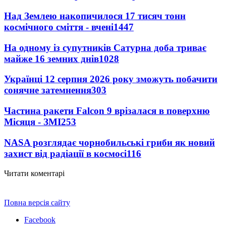
Над Землею накопичилося 17 тисяч тонн
космічного сміття - вчені
1447
На одному із супутників Сатурна доба триває
майже 16 земних днів
1028
Українці 12 серпня 2026 року зможуть побачити
сонячне затемнення
303
Частина ракети Falcon 9 врізалася в поверхню
Місяця - ЗМІ
253
NASA розглядає чорнобильські гриби як новий
захист від радіації в космосі
116
Читати коментарі
Повна версія сайту
Facebook