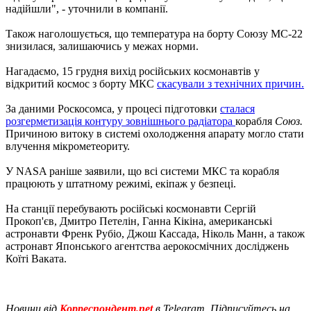
надійшли", - уточнили в компанії.
Також наголошується, що температура на борту Союзу МС-22
знизилася, залишаючись у межах норми.
Нагадаємо, 15 грудня вихід російських космонавтів у
відкритий космос з борту МКС
скасували з технічних причин.
За даними Роскосомса, у процесі підготовки
сталася
розгерметизація контуру зовнішнього радіатора
корабля
Союз.
Причиною витоку в системі охолодження апарату могло стати
влучення мікрометеориту.
У NASA раніше заявили, що всі системи МКС та корабля
працюють у штатному режимі, екіпаж у безпеці.
На станції перебувають російські космонавти Сергій
Прокоп'єв, Дмитро Петелін, Ганна Кікіна, американські
астронавти Френк Рубіо, Джош Кассада, Ніколь Манн, а також
астронавт Японського агентства аерокосмічних досліджень
Коїті Ваката.
Новини від
Корреспондент.net
в Telegram. Підписуйтесь на