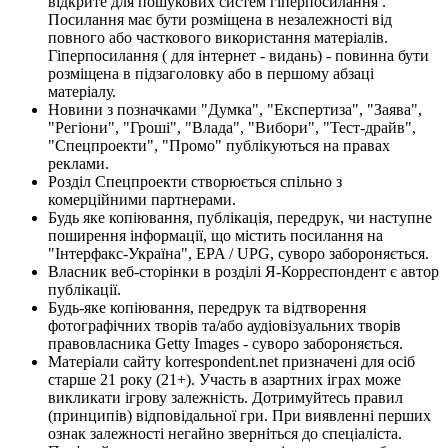
відкрите для пошукових систем гіперпосилання .
Посилання має бути розміщена в незалежності від
повного або часткового використання матеріалів.
Гіперпосилання ( для інтернет - видань) - повинна бути
розміщена в підзаголовку або в першому абзаці
матеріалу.
Новини з позначками "Думка", "Експертиза", "Заява",
"Регіони", "Гроші", "Влада", "Вибори", "Тест-драйв",
"Спецпроекти", "Промо" публікуються на правах
реклами.
Розділ Спецпроекти створюється спільно з
комерційними партнерами.
Будь яке копіювання, публікація, передрук, чи наступне
поширення інформації, що містить посилання на
"Інтерфакс-Україна", EPA / UPG, суворо забороняється.
Власник веб-сторінки в розділі Я-Корреспондент є автор
публікації.
Будь-яке копіювання, передрук та відтворення
фотографічних творів та/або аудіовізуальних творів
правовласника Getty Images - суворо забороняється.
Матеріали сайту korrespondent.net призначені для осіб
старше 21 року (21+). Участь в азартних іграх може
викликати ігрову залежність. Дотримуйтесь правил
(принципів) відповідальної гри. При виявленні перших
ознак залежності негайно зверніться до спеціаліста.