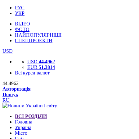
РУС
УКР
ВІДЕО
ФОТО
НАЙПОПУЛЯРНІШІ
СПЕЦПРОЕКТИ
USD
USD
44.4962
EUR
51.3814
Всі курси валют
44.4962
Авторизація
Пошук
RU
ВСІ РОЗДІЛИ
Головна
Україна
Місто
Світ