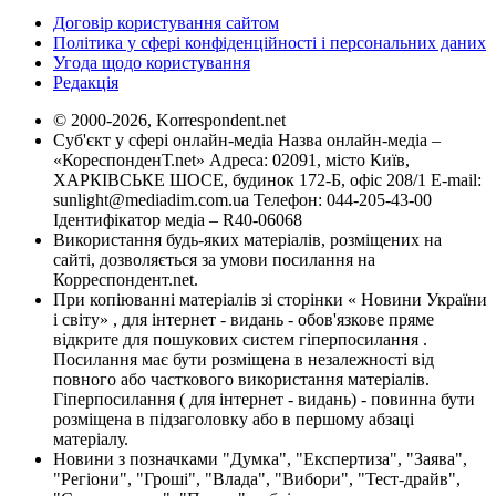
Договір користування сайтом
Політика у сфері конфіденційності і персональних даних
Угода щодо користування
Редакція
© 2000-2026, Korrespondent.net
Суб'єкт у сфері онлайн-медіа Назва онлайн-медіа –
«КореспонденТ.net» Адреса: 02091, місто Київ,
ХАРКІВСЬКЕ ШОСЕ, будинок 172-Б, офіс 208/1 E-mail:
sunlight@mediadim.com.ua
Телефон: 044-205-43-00
Ідентифікатор медіа – R40-06068
Використання будь-яких матеріалів, розміщених на
сайті, дозволяється за умови посилання на
Корреспондент.net.
При копіюванні матеріалів зі сторінки « Новини України
і світу» , для інтернет - видань - обов'язкове пряме
відкрите для пошукових систем гіперпосилання .
Посилання має бути розміщена в незалежності від
повного або часткового використання матеріалів.
Гіперпосилання ( для інтернет - видань) - повинна бути
розміщена в підзаголовку або в першому абзаці
матеріалу.
Новини з позначками "Думка", "Експертиза", "Заява",
"Регіони", "Гроші", "Влада", "Вибори", "Тест-драйв",