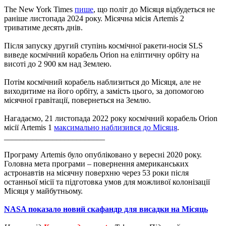
The New York Times
пише
, що політ до Місяця відбудеться не
раніше листопада 2024 року. Місячна місія Artemis 2
триватиме десять днів.
Після запуску другий ступінь космічної ракети-носія SLS
виведе космічний корабель Orion на еліптичну орбіту на
висоті до 2 900 км над Землею.
Потім космічний корабель наблизиться до Місяця, але не
виходитиме на його орбіту, а замість цього, за допомогою
місячної гравітації, повернеться на Землю.
Нагадаємо, 21 листопада 2022 року космічний корабель Orion
місії Artemis 1
максимально наблизився до Місяця
.
_________________________
Програму Artemis було опубліковано у вересні 2020 року.
Головна мета програми – повернення американських
астронавтів на місячну поверхню через 53 роки після
останньої місії та підготовка умов для можливої колонізації
Місяця у майбутньому.
NASA показало новий скафандр для висадки на Місяць