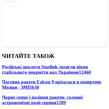
ЧИТАЙТЕ ТАКОЖ
Російські аналоги Starlink досягли вікна
стабільного покриття над Україною
12460
Частина ракети Falcon 9 врізалася в поверхню
Місяця - ЗМІ
5630
Чорне сонце і падіння ракети: головні
астрономічні події серпня
1209