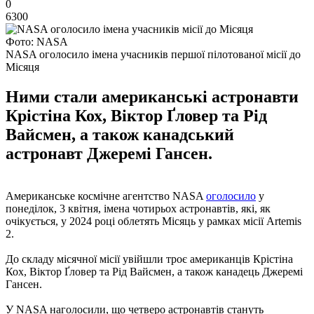
0
6300
Фото: NASA
NASA оголосило імена учасників першої пілотованої місії до
Місяця
Ними стали американські астронавти
Крістіна Кох, Віктор Ґловер та Рід
Вайсмен, а також канадський
астронавт Джеремі Гансен.
Американське космічне агентство NASA
оголосило
у
понеділок, 3 квітня, імена чотирьох астронавтів, які, як
очікується, у 2024 році облетять Місяць у рамках місії Artemis
2.
До складу місячної місії увійшли троє американців Крістіна
Кох, Віктор Ґловер та Рід Вайсмен, а також канадець Джеремі
Гансен.
У NASA наголосили, що четверо астронавтів стануть