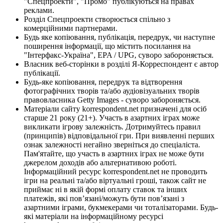
"Спецпроекти", "Промо" публікуються на правах
реклами.
Розділ Спецпроекти створюється спільно з
комерційними партнерами.
Будь яке копіювання, публікація, передрук, чи наступне
поширення інформації, що містить посилання на
"Інтерфакс-Україна", EPA / UPG, суворо забороняється.
Власник веб-сторінки в розділі Я-Корреспондент є автор
публікації.
Будь-яке копіювання, передрук та відтворення
фотографічних творів та/або аудіовізуальних творів
правовласника Getty Images - суворо забороняється.
Матеріали сайту korrespondent.net призначені для осіб
старше 21 року (21+). Участь в азартних іграх може
викликати ігрову залежність. Дотримуйтесь правил
(принципів) відповідальної гри. При виявленні перших
ознак залежності негайно зверніться до спеціаліста.
Пам'ятайте, що участь в азартних іграх не може бути
джерелом доходів або альтернативою роботі.
Інформаційний ресурс korrespondent.net не проводить
ігри на реальні та/або віртуальні гроші, також сайт не
приймає ні в якій формі оплату ставок та інших
платежів, які пов’язані/можуть бути пов’язані з
азартними іграми, букмекерами чи тоталізаторами. Будь-
які матеріали на інформаційному ресурсі