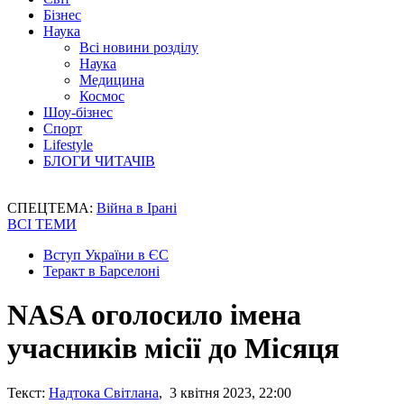
Бізнес
Наука
Всі новини розділу
Наука
Медицина
Космос
Шоу-бізнес
Спорт
Lifestyle
БЛОГИ ЧИТАЧІВ
СПЕЦТЕМА:
Війна в Ірані
ВСІ ТЕМИ
Вступ України в ЄС
Теракт в Барселоні
NASA оголосило імена
учасників місії до Місяця
Текст:
Надтока Світлана
, 3 квітня 2023, 22:00