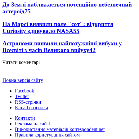
До Землі наближається потенційно небезпечний
астероїд
75
На Марсі виявили поле "сот": відкриття
Curiosity здивувало NASA
55
Астрономи виявили найпотужніші вибухи у
Всесвіті з часів Великого вибуху
42
Читати коментарі
Повна версія сайту
Facebook
Twitter
RSS-стрічки
E-mail розсилка
Контакти
Реклама на сайті
Використання матеріалів korrespondent.net
Правила користування сайтом