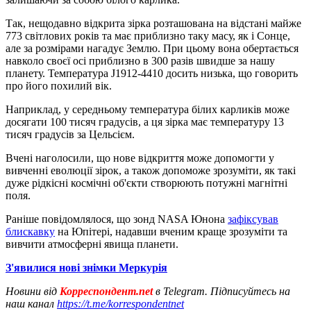
Так, нещодавно відкрита зірка розташована на відстані майже
773 світлових років та має приблизно таку масу, як і Сонце,
але за розмірами нагадує Землю. При цьому вона обертається
навколо своєї осі приблизно в 300 разів швидше за нашу
планету. Температура J1912-4410 досить низька, що говорить
про його похилий вік.
Наприклад, у середньому температура білих карликів може
досягати 100 тисяч градусів, а ця зірка має температуру 13
тисяч градусів за Цельсієм.
Вчені наголосили, що нове відкриття може допомогти у
вивченні еволюції зірок, а також допоможе зрозуміти, як такі
дуже рідкісні космічні об'єкти створюють потужні магнітні
поля.
Раніше повідомлялося, що зонд NASA Юнона
зафіксував
блискавку
на Юпітері, надавши вченим краще зрозуміти та
вивчити атмосферні явища планети.
З'явилися нові знімки Меркурія
Новини від
Корреспондент.net
в Telegram. Підписуйтесь на
наш канал
https://t.me/korrespondentnet