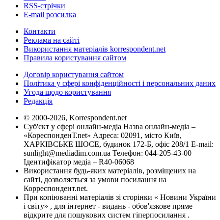
RSS-стрічки
E-mail розсилка
Контакти
Реклама на сайті
Використання матеріалів korrespondent.net
Правила користування сайтом
Договір користування сайтом
Політика у сфері конфіденційності і персональних даних
Угода щодо користування
Редакція
© 2000-2026, Korrespondent.net
Суб'єкт у сфері онлайн-медіа Назва онлайн-медіа –
«КореспонденТ.net» Адреса: 02091, місто Київ,
ХАРКІВСЬКЕ ШОСЕ, будинок 172-Б, офіс 208/1 E-mail:
sunlight@mediadim.com.ua
Телефон: 044-205-43-00
Ідентифікатор медіа – R40-06068
Використання будь-яких матеріалів, розміщених на
сайті, дозволяється за умови посилання на
Корреспондент.net.
При копіюванні матеріалів зі сторінки « Новини України
і світу» , для інтернет - видань - обов'язкове пряме
відкрите для пошукових систем гіперпосилання .