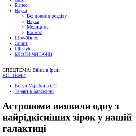
Бізнес
Наука
Всі новини розділу
Наука
Медицина
Космос
Шоу-бізнес
Спорт
Lifestyle
БЛОГИ ЧИТАЧІВ
СПЕЦТЕМА:
Війна в Ірані
ВСІ ТЕМИ
Вступ України в ЄС
Теракт в Барселоні
Астрономи виявили одну з
найрідкісніших зірок у нашій
галактиці