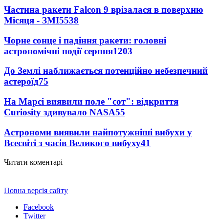
Частина ракети Falcon 9 врізалася в поверхню
Місяця - ЗМІ
5538
Чорне сонце і падіння ракети: головні
астрономічні події серпня
1203
До Землі наближається потенційно небезпечний
астероїд
75
На Марсі виявили поле "сот": відкриття
Curiosity здивувало NASA
55
Астрономи виявили найпотужніші вибухи у
Всесвіті з часів Великого вибуху
41
Читати коментарі
Повна версія сайту
Facebook
Twitter