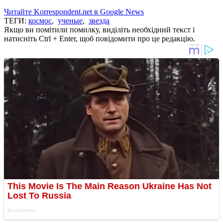
Читайте Korrespondent.net в Google News
ТЕГИ:
космос
,
ученые
,
звезда
Якщо ви помітили помилку, виділіть необхідний текст і
натисніть Ctrl + Enter, щоб повідомити про це редакцію.