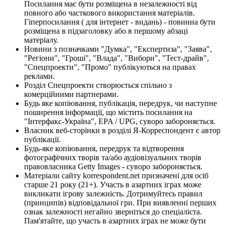
Посилання має бути розміщена в незалежності від
повного або часткового використання матеріалів.
Гіперпосилання ( для інтернет - видань) - повинна бути
розміщена в підзаголовку або в першому абзаці
матеріалу.
Новини з позначками "Думка", "Експертиза", "Заява",
"Регіони", "Гроші", "Влада", "Вибори", "Тест-драйв",
"Спецпроекти", "Промо" публікуються на правах
реклами.
Розділ Спецпроекти створюється спільно з
комерційними партнерами.
Будь яке копіювання, публікація, передрук, чи наступне
поширення інформації, що містить посилання на
"Інтерфакс-Україна", EPA / UPG, суворо забороняється.
Власник веб-сторінки в розділі Я-Корреспондент є автор
публікації.
Будь-яке копіювання, передрук та відтворення
фотографічних творів та/або аудіовізуальних творів
правовласника Getty Images - суворо забороняється.
Матеріали сайту korrespondent.net призначені для осіб
старше 21 року (21+). Участь в азартних іграх може
викликати ігрову залежність. Дотримуйтесь правил
(принципів) відповідальної гри. При виявленні перших
ознак залежності негайно зверніться до спеціаліста.
Пам'ятайте, що участь в азартних іграх не може бути