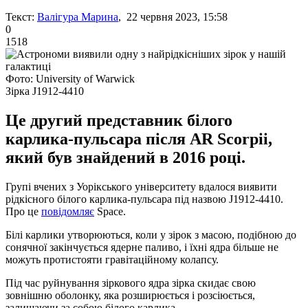
Текст:
Валігура Марина
, 22 червня 2023, 15:58
0
1518
Фото: University of Warwick
Зірка J1912-4410
Це другий представник білого
карлика-пульсара після AR Scorpii,
який був знайдений в 2016 році.
Групі вчених з Уорікського університету вдалося виявити
рідкісного білого карлика-пульсара під назвою J1912-4410.
Про це
повідомляє
Space.
Білі карлики утворюються, коли у зірок з масою, подібною до
сонячної закінчується ядерне паливо, і їхні ядра більше не
можуть протистояти гравітаційному колапсу.
Під час руйнування зіркового ядра зірка скидає свою
зовнішню оболонку, яка розширюється і розсіюється,
залишаючи за собою білого карлика.