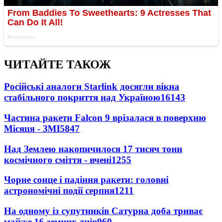
ЧИТАЙТЕ ТАКОЖ
Російські аналоги Starlink досягли вікна
стабільного покриття над Україною
16143
Частина ракети Falcon 9 врізалася в поверхню
Місяця - ЗМІ
5847
Над Землею накопичилося 17 тисяч тонн
космічного сміття - вчені
1255
Чорне сонце і падіння ракети: головні
астрономічні події серпня
1211
На одному із супутників Сатурна доба триває
майже 16 земних днів
960