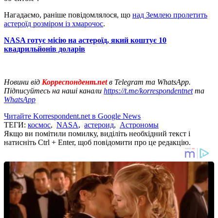
Нагадаємо, раніше повідомлялося, що
над Землею пролетить
астероїд розміром із хмарочос
.
NASA готує місію на астероїд, який коштує 10
квадрильйонів доларів
Новини від
Корреспондент.net
в Telegram та WhatsApp.
Підписуйтесь на наші канали
https://t.me/korrespondentnet
та
WhatsApp
Читайте Korrespondent.net в Google News
ТЕГИ:
космос
,
NASA
,
астероид
,
Астрономы
Якщо ви помітили помилку, виділіть необхідний текст і
натисніть Ctrl + Enter, щоб повідомити про це редакцію.