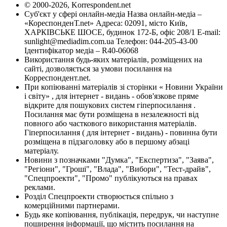
© 2000-2026, Korrespondent.net
Суб'єкт у сфері онлайн-медіа Назва онлайн-медіа –
«КореспонденТ.net» Адреса: 02091, місто Київ,
ХАРКІВСЬКЕ ШОСЕ, будинок 172-Б, офіс 208/1 E-mail:
sunlight@mediadim.com.ua
Телефон: 044-205-43-00
Ідентифікатор медіа – R40-06068
Використання будь-яких матеріалів, розміщених на
сайті, дозволяється за умови посилання на
Корреспондент.net.
При копіюванні матеріалів зі сторінки « Новини України
і світу» , для інтернет - видань - обов'язкове пряме
відкрите для пошукових систем гіперпосилання .
Посилання має бути розміщена в незалежності від
повного або часткового використання матеріалів.
Гіперпосилання ( для інтернет - видань) - повинна бути
розміщена в підзаголовку або в першому абзаці
матеріалу.
Новини з позначками "Думка", "Експертиза", "Заява",
"Регіони", "Гроші", "Влада", "Вибори", "Тест-драйв",
"Спецпроекти", "Промо" публікуються на правах
реклами.
Розділ Спецпроекти створюється спільно з
комерційними партнерами.
Будь яке копіювання, публікація, передрук, чи наступне
поширення інформації, що містить посилання на