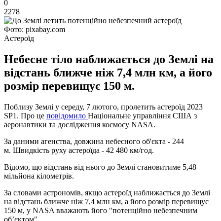
0
2278
Фото: pixabay.com
Астероїд
Небесне тіло наближається до Землі на
відстань ближче ніж 7,4 млн км, а його
розмір перевищує 150 м.
Поблизу Землі у середу, 7 лютого, пролетить астероїд 2023
SP1. Про це
повідомило
Національне управління США з
аеронавтики та дослідження космосу NASA.
За даними агенства, довжина небесного об'єкта - 244
м. Швидкість руху астероїда - 42 480 км/год.
Відомо, що відстань від нього до Землі становитиме 5,48
мільйона кілометрів.
За словами астрономів, якщо астероїд наближається до Землі
на відстань ближче ніж 7,4 млн км, а його розмір перевищує
150 м, у NASA вважають його "потенційно небезпечним
об’єктом".