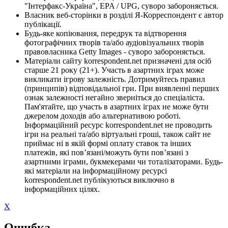
"Інтерфакс-Україна", EPA / UPG, суворо забороняється.
Власник веб-сторінки в розділі Я-Корреспондент є автор
публікації.
Будь-яке копіювання, передрук та відтворення
фотографічних творів та/або аудіовізуальних творів
правовласника Getty Images - суворо забороняється.
Матеріали сайту korrespondent.net призначені для осіб
старше 21 року (21+). Участь в азартних іграх може
викликати ігрову залежність. Дотримуйтесь правил
(принципів) відповідальної гри. При виявленні перших
ознак залежності негайно зверніться до спеціаліста.
Пам'ятайте, що участь в азартних іграх не може бути
джерелом доходів або альтернативою роботі.
Інформаційний ресурс korrespondent.net не проводить
ігри на реальні та/або віртуальні гроші, також сайт не
приймає ні в якій формі оплату ставок та інших
платежів, які пов’язані/можуть бути пов’язані з
азартними іграми, букмекерами чи тоталізаторами. Будь-
які матеріали на інформаційному ресурсі
korrespondent.net публікуються виключно в
інформаційних цілях.
X
Ошибка