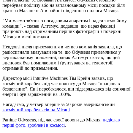
перебуває поблизу або на запланованому місці посадки біля
кратера Малаперт А в районі південного полюса Місяця.
"Ми маємо зв'язок з посадковим апаратом і надсилаємо йому
команди", - сказав Алтемус, додавши, що нараз фахівці
працюють над отриманням перших фотографій з поверхні
Місяця в місці посадки.
Невдовзі після приземлення в четвер компанія заявила, що
радіосигнали вказували на те, що Odysseus приземлився у
вертикальному положенні, однак Алтемус сказав, що цей
висновок був помилковим і ґрунтувався на телеметрії,
отриманій до приземлення.
Директор місії Intuitive Machines Тім Крейн заявив, що
космічний корабель під час польоту до Місяця "працював
бездоганно". Як і перебачалося, він підзаряджався від сонячної
енергії і був заряджений на 100%.
Нагадаємо, у четвер вперше за 50 років американський
космічний корабель сів на Місяці
.
Раніше Odysseus, під час своєї дороги до Місяця,
надіслав
перші фото, зроблені в космосі
.