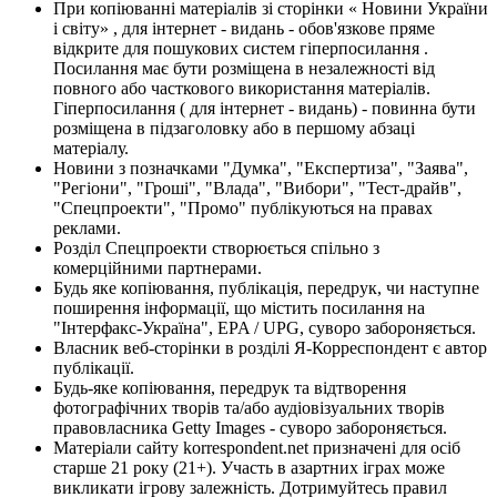
При копіюванні матеріалів зі сторінки « Новини України
і світу» , для інтернет - видань - обов'язкове пряме
відкрите для пошукових систем гіперпосилання .
Посилання має бути розміщена в незалежності від
повного або часткового використання матеріалів.
Гіперпосилання ( для інтернет - видань) - повинна бути
розміщена в підзаголовку або в першому абзаці
матеріалу.
Новини з позначками "Думка", "Експертиза", "Заява",
"Регіони", "Гроші", "Влада", "Вибори", "Тест-драйв",
"Спецпроекти", "Промо" публікуються на правах
реклами.
Розділ Спецпроекти створюється спільно з
комерційними партнерами.
Будь яке копіювання, публікація, передрук, чи наступне
поширення інформації, що містить посилання на
"Інтерфакс-Україна", EPA / UPG, суворо забороняється.
Власник веб-сторінки в розділі Я-Корреспондент є автор
публікації.
Будь-яке копіювання, передрук та відтворення
фотографічних творів та/або аудіовізуальних творів
правовласника Getty Images - суворо забороняється.
Матеріали сайту korrespondent.net призначені для осіб
старше 21 року (21+). Участь в азартних іграх може
викликати ігрову залежність. Дотримуйтесь правил