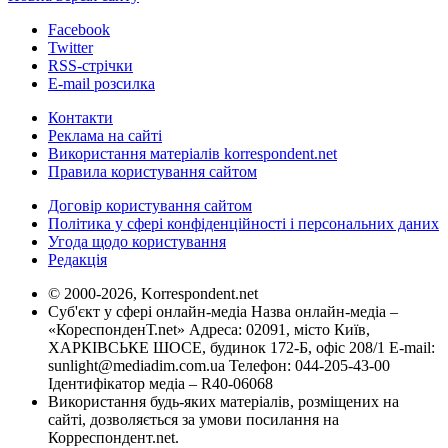
Facebook
Twitter
RSS-стрічки
E-mail розсилка
Контакти
Реклама на сайті
Використання матеріалів korrespondent.net
Правила користування сайтом
Договір користування сайтом
Політика у сфері конфіденційності і персональних даних
Угода щодо користування
Редакція
© 2000-2026, Korrespondent.net
Суб'єкт у сфері онлайн-медіа Назва онлайн-медіа –
«КореспонденТ.net» Адреса: 02091, місто Київ,
ХАРКІВСЬКЕ ШОСЕ, будинок 172-Б, офіс 208/1 E-mail:
sunlight@mediadim.com.ua
Телефон: 044-205-43-00
Ідентифікатор медіа – R40-06068
Використання будь-яких матеріалів, розміщених на
сайті, дозволяється за умови посилання на
Корреспондент.net.