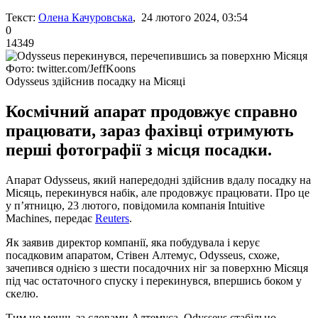
Текст:
Олена Качуровська
, 24 лютого 2024, 03:54
0
14349
Фото: twitter.com/JeffKoons
Odysseus здійснив посадку на Місяці
Космічний апарат продовжує справно
працювати, зараз фахівці отримують
перші фотографії з місця посадки.
Апарат Odysseus, який напередодні здійснив вдалу посадку на
Місяць, перекинувся набік, але продовжує працювати. Про це
у п’ятницю, 23 лютого, повідомила компанія Intuitive
Machines, передає
Reuters
.
Як заявив директор компанії, яка побудувала і керує
посадковим апаратом, Стівен Алтемус, Odysseus, схоже,
зачепився однією з шести посадочних ніг за поверхню Місяця
під час остаточного спуску і перекинувся, впершись боком у
скелю.
Тим не менш, за словами Алтемуса, Odysseus стабільно