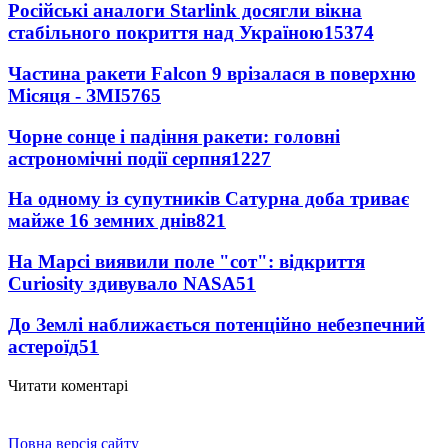
Російські аналоги Starlink досягли вікна
стабільного покриття над Україною
15374
Частина ракети Falcon 9 врізалася в поверхню
Місяця - ЗМІ
5765
Чорне сонце і падіння ракети: головні
астрономічні події серпня
1227
На одному із супутників Сатурна доба триває
майже 16 земних днів
821
На Марсі виявили поле "сот": відкриття
Curiosity здивувало NASA
51
До Землі наближається потенційно небезпечний
астероїд
51
Читати коментарі
Повна версія сайту