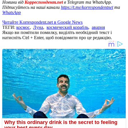
Новини від
Корреспондент.net
в Telegram та WhatsApp.
Підписуйтесь на наші канали
https://t.me/korrespondentnet
та
WhatsApp
Читайте Korrespondent.net в Google News
ТЕГИ:
космос
,
Луна
,
космический корабль
,
авария
Якщо ви помітили помилку, виділіть необхідний текст і
натисніть Ctrl + Enter, щоб повідомити про це редакцію.