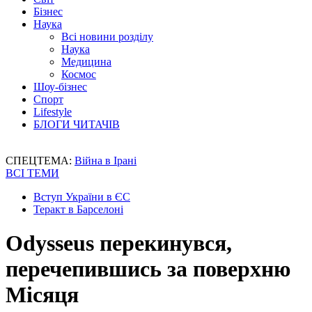
Бізнес
Наука
Всі новини розділу
Наука
Медицина
Космос
Шоу-бізнес
Спорт
Lifestyle
БЛОГИ ЧИТАЧІВ
СПЕЦТЕМА:
Війна в Ірані
ВСІ ТЕМИ
Вступ України в ЄС
Теракт в Барселоні
Odysseus перекинувся,
перечепившись за поверхню
Місяця