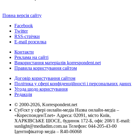
Повна версія сайту
Facebook
Twitter
RSS-стрічки
E-mail розсилка
Контакти
Реклама на сайті
Використання матеріалів korrespondent.net
Правила користування сайтом
Договір користування сайтом
Політика у сфері конфіденційності і персональних даних
Угода щодо користування
Редакція
© 2000-2026, Korrespondent.net
Суб'єкт у сфері онлайн-медіа Назва онлайн-медіа –
«КореспонденТ.net» Адреса: 02091, місто Київ,
ХАРКІВСЬКЕ ШОСЕ, будинок 172-Б, офіс 208/1 E-mail:
sunlight@mediadim.com.ua
Телефон: 044-205-43-00
Ідентифікатор медіа – R40-06068