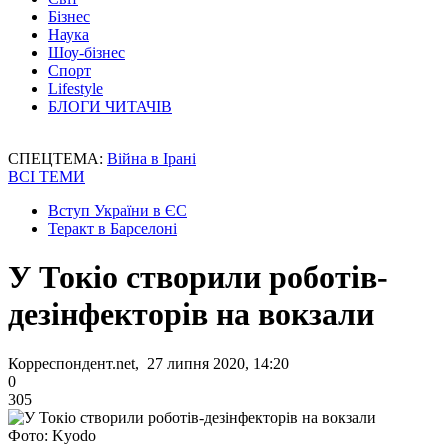
Бізнес
Наука
Шоу-бізнес
Спорт
Lifestyle
БЛОГИ ЧИТАЧІВ
СПЕЦТЕМА:
Війна в Ірані
ВСІ ТЕМИ
Вступ України в ЄС
Теракт в Барселоні
У Токіо створили роботів-
дезінфекторів на вокзали
Корреспондент.net, 27 липня 2020, 14:20
0
305
Фото: Kyodo