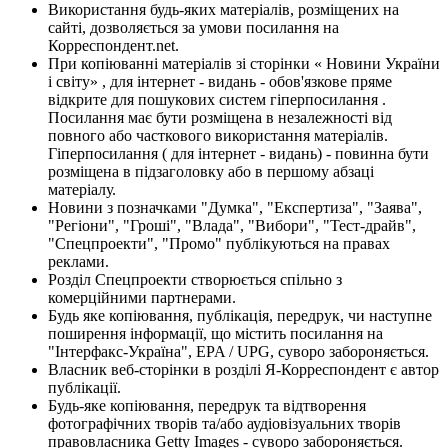
Використання будь-яких матеріалів, розміщених на
сайті, дозволяється за умови посилання на
Корреспондент.net.
При копіюванні матеріалів зі сторінки « Новини України
і світу» , для інтернет - видань - обов'язкове пряме
відкрите для пошукових систем гіперпосилання .
Посилання має бути розміщена в незалежності від
повного або часткового використання матеріалів.
Гіперпосилання ( для інтернет - видань) - повинна бути
розміщена в підзаголовку або в першому абзаці
матеріалу.
Новини з позначками "Думка", "Експертиза", "Заява",
"Регіони", "Гроші", "Влада", "Вибори", "Тест-драйв",
"Спецпроекти", "Промо" публікуються на правах
реклами.
Розділ Спецпроекти створюється спільно з
комерційними партнерами.
Будь яке копіювання, публікація, передрук, чи наступне
поширення інформації, що містить посилання на
"Інтерфакс-Україна", EPA / UPG, суворо забороняється.
Власник веб-сторінки в розділі Я-Корреспондент є автор
публікації.
Будь-яке копіювання, передрук та відтворення
фотографічних творів та/або аудіовізуальних творів
правовласника Getty Images - суворо забороняється.