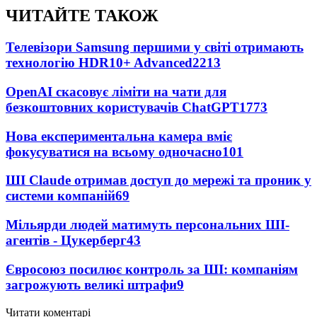
ЧИТАЙТЕ ТАКОЖ
Телевізори Samsung першими у світі отримають
технологію HDR10+ Advanced
2213
OpenAI скасовує ліміти на чати для
безкоштовних користувачів ChatGPT
1773
Нова експериментальна камера вміє
фокусуватися на всьому одночасно
101
ШІ Claude отримав доступ до мережі та проник у
системи компаній
69
Мільярди людей матимуть персональних ШІ-
агентів - Цукерберг
43
Євросоюз посилює контроль за ШІ: компаніям
загрожують великі штрафи
9
Читати коментарі