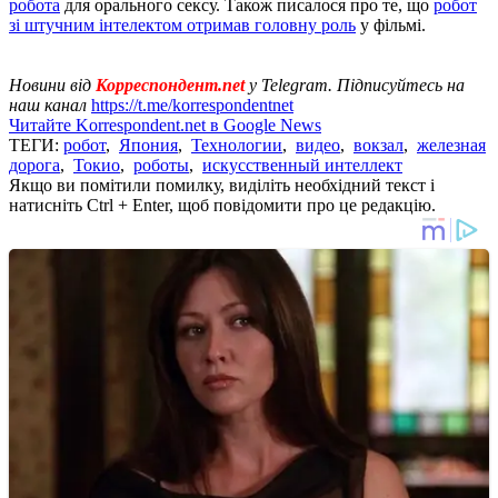
робота
для орального сексу. Також писалося про те, що
робот
зі штучним інтелектом отримав головну роль
у фільмі.
Новини від
Корреспондент.net
у Telegram. Підписуйтесь на
наш канал
https://t.me/korrespondentnet
Читайте Korrespondent.net в Google News
ТЕГИ:
робот
,
Япония
,
Технологии
,
видео
,
вокзал
,
железная
дорога
,
Токио
,
роботы
,
искусственный интеллект
Якщо ви помітили помилку, виділіть необхідний текст і
натисніть Ctrl + Enter, щоб повідомити про це редакцію.