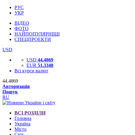
РУС
УКР
ВІДЕО
ФОТО
НАЙПОПУЛЯРНІШІ
СПЕЦПРОЕКТИ
USD
USD
44.4869
EUR
51.3348
Всі курси валют
44.4869
Авторизація
Пошук
RU
ВСІ РОЗДІЛИ
Головна
Україна
Місто
Світ