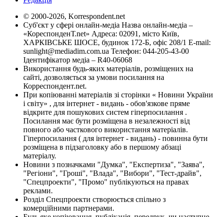
© 2000-2026, Korrespondent.net
Суб'єкт у сфері онлайн-медіа Назва онлайн-медіа –
«КореспонденТ.net» Адреса: 02091, місто Київ,
ХАРКІВСЬКЕ ШОСЕ, будинок 172-Б, офіс 208/1 E-mail:
sunlight@mediadim.com.ua
Телефон: 044-205-43-00
Ідентифікатор медіа – R40-06068
Використання будь-яких матеріалів, розміщених на
сайті, дозволяється за умови посилання на
Корреспондент.net.
При копіюванні матеріалів зі сторінки « Новини України
і світу» , для інтернет - видань - обов'язкове пряме
відкрите для пошукових систем гіперпосилання .
Посилання має бути розміщена в незалежності від
повного або часткового використання матеріалів.
Гіперпосилання ( для інтернет - видань) - повинна бути
розміщена в підзаголовку або в першому абзаці
матеріалу.
Новини з позначками "Думка", "Експертиза", "Заява",
"Регіони", "Гроші", "Влада", "Вибори", "Тест-драйв",
"Спецпроекти", "Промо" публікуються на правах
реклами.
Розділ Спецпроекти створюється спільно з
комерційними партнерами.
Будь яке копіювання, публікація, передрук, чи наступне