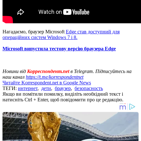
Нагадаємо, браузер Microsoft
Edge став доступний для
операційних систем Windows 7 і 8.
Microsoft випустила тестову версію браузера Edge
Новини від
Корреспондент.net
в Telegram. Підписуйтесь на
наш канал
https://t.me/korrespondentnet
Читайте Korrespondent.net в Google News
ТЕГИ:
интернет
,
дети
,
браузер
,
безопасность
Якщо ви помітили помилку, виділіть необхідний текст і
натисніть Ctrl + Enter, щоб повідомити про це редакцію.