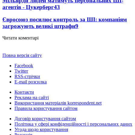
Мільярди людей матимуть персональних ШІ-
агентів - Цукерберг
43
Євросоюз посилює контроль за ШІ: компаніям
загрожують великі штрафи
9
Читати коментарі
Повна версія сайту
Facebook
Twitter
RSS-стрічки
E-mail розсилка
Контакти
Реклама на сайті
Використання матеріалів korrespondent.net
Правила користування сайтом
Договір користування сайтом
Політика у сфері конфіденційності і персональних даних
Угода щодо користування
Редакція