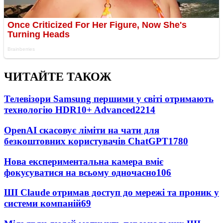
ЧИТАЙТЕ ТАКОЖ
Телевізори Samsung першими у світі отримають
технологію HDR10+ Advanced
2214
OpenAI скасовує ліміти на чати для
безкоштовних користувачів ChatGPT
1780
Нова експериментальна камера вміє
фокусуватися на всьому одночасно
106
ШІ Claude отримав доступ до мережі та проник у
системи компаній
69