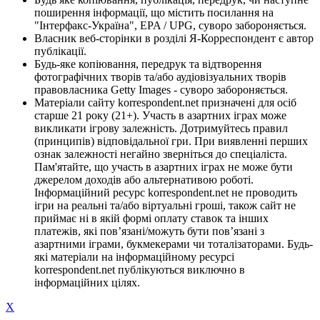
поширення інформації, що містить посилання на
"Інтерфакс-Україна", EPA / UPG, суворо забороняється.
Власник веб-сторінки в розділі Я-Корреспондент є автор
публікації.
Будь-яке копіювання, передрук та відтворення
фотографічних творів та/або аудіовізуальних творів
правовласника Getty Images - суворо забороняється.
Матеріали сайту korrespondent.net призначені для осіб
старше 21 року (21+). Участь в азартних іграх може
викликати ігрову залежність. Дотримуйтесь правил
(принципів) відповідальної гри. При виявленні перших
ознак залежності негайно зверніться до спеціаліста.
Пам'ятайте, що участь в азартних іграх не може бути
джерелом доходів або альтернативою роботі.
Інформаційний ресурс korrespondent.net не проводить
ігри на реальні та/або віртуальні гроші, також сайт не
приймає ні в якій формі оплату ставок та інших
платежів, які пов’язані/можуть бути пов’язані з
азартними іграми, букмекерами чи тоталізаторами. Будь-
які матеріали на інформаційному ресурсі
korrespondent.net публікуються виключно в
інформаційних цілях.
X