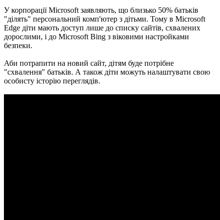
У корпорації Microsoft заявляють, що близько 50% батьків
"ділять" персональний комп'ютер з дітьми. Тому в Microsoft
Edge діти мають доступ лише до списку сайтів, схвалених
дорослими, і до Microsoft Bing з віковими настройками
безпеки.
Аби потрапити на новий сайт, дітям буде потрібне
"схвалення" батьків. А також діти можуть налаштувати свою
особисту історію переглядів.