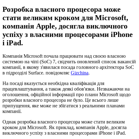
Розробка власного процесора може
стати великим кроком для Microsoft,
компанія Apple, досягла виключного
успіху з власними процесорами iPhone
і iPad.
Компанія Microsoft почала працювати над своєю власною
системою на чіпі (SoC) 7, свідчить оновлений список вакансій
компанії, в якому з'явилася посада головного архітектора SoC
в підрозділі Surface. повідомляє
Gizchina
.
На посаді вказується необхідна кваліфікація для
працевлаштування, а також деякі обов'язки. Незважаючи на
оголошення, офіційної інформації про плани Microsoft щодо
розробки власного процесора не було. Це всього лише
припущення, яке може не збігатися з реальними планами
компанії.
Однак розробка власного процесора може стати великим
кроком для Microsoft. Як приклад, компанія Apple, досягла
виключного успіху з власними процесорами iPhone і iPad.