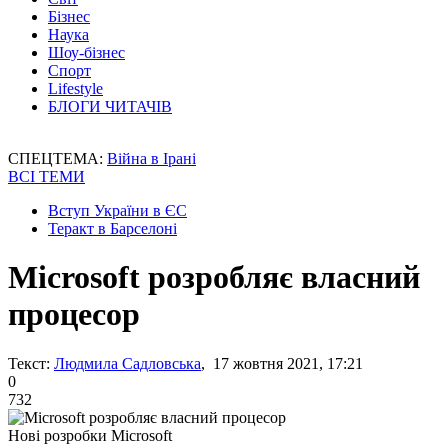
Бізнес
Наука
Шоу-бізнес
Спорт
Lifestyle
БЛОГИ ЧИТАЧІВ
СПЕЦТЕМА:
Війна в Ірані
ВСІ ТЕМИ
Вступ України в ЄС
Теракт в Барселоні
Microsoft розробляє власний
процесор
Текст:
Людмила Садловська
, 17 жовтня 2021, 17:21
0
732
Нові розробки Microsoft