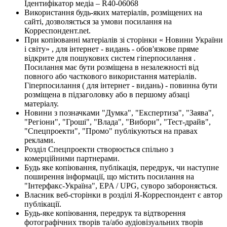
Ідентифікатор медіа – R40-06068
Використання будь-яких матеріалів, розміщених на
сайті, дозволяється за умови посилання на
Корреспондент.net.
При копіюванні матеріалів зі сторінки « Новини України
і світу» , для інтернет - видань - обов'язкове пряме
відкрите для пошукових систем гіперпосилання .
Посилання має бути розміщена в незалежності від
повного або часткового використання матеріалів.
Гіперпосилання ( для інтернет - видань) - повинна бути
розміщена в підзаголовку або в першому абзаці
матеріалу.
Новини з позначками "Думка", "Експертиза", "Заява",
"Регіони", "Гроші", "Влада", "Вибори", "Тест-драйв",
"Спецпроекти", "Промо" публікуються на правах
реклами.
Розділ Спецпроекти створюється спільно з
комерційними партнерами.
Будь яке копіювання, публікація, передрук, чи наступне
поширення інформації, що містить посилання на
"Інтерфакс-Україна", EPA / UPG, суворо забороняється.
Власник веб-сторінки в розділі Я-Корреспондент є автор
публікації.
Будь-яке копіювання, передрук та відтворення
фотографічних творів та/або аудіовізуальних творів