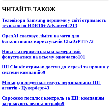
ЧИТАЙТЕ ТАКОЖ
Телевізори Samsung першими у світі отримають
технологію HDR10+ Advanced
2213
OpenAI скасовує ліміти на чати для
безкоштовних користувачів ChatGPT
1773
Нова експериментальна камера вміє
фокусуватися на всьому одночасно
101
ШІ Claude отримав доступ до мережі та проник у
системи компаній
69
Мільярди людей матимуть персональних ШІ-
агентів - Цукерберг
43
Євросоюз посилює контроль за ШІ: компаніям
загрожують великі штрафи
9