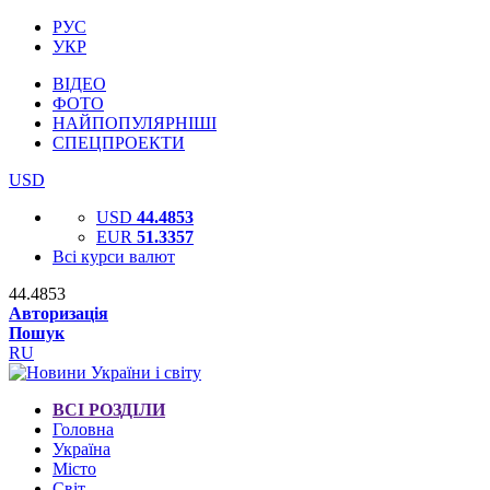
РУС
УКР
ВІДЕО
ФОТО
НАЙПОПУЛЯРНІШІ
СПЕЦПРОЕКТИ
USD
USD
44.4853
EUR
51.3357
Всі курси валют
44.4853
Авторизація
Пошук
RU
ВСІ РОЗДІЛИ
Головна
Україна
Місто
Світ