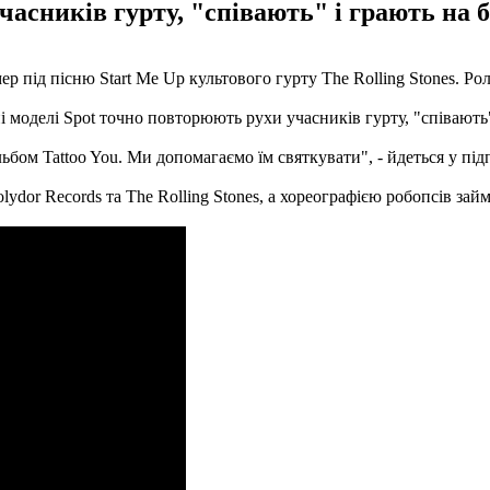
асників гурту, "співають" і грають на 
 під пісню Start Me Up культового гурту The Rolling Stones. Ро
 моделі Spot точно повторюють рухи учасників гурту, "співають"
льбом Tattoo You. Ми допомагаємо їм святкувати", - йдеться у під
olydor Records та The Rolling Stones, а хореографією робопсів за