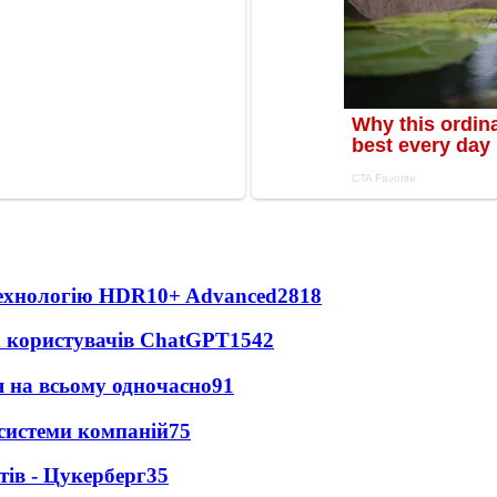
технологію HDR10+ Advanced
2818
х користувачів ChatGPT
1542
 на всьому одночасно
91
 системи компаній
75
ів - Цукерберг
35