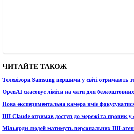
ЧИТАЙТЕ ТАКОЖ
Телевізори Samsung першими у світі отримають 
OpenAI скасовує ліміти на чати для безкоштовни
Нова експериментальна камера вміє фокусуватися
ШІ Claude отримав доступ до мережі та проник у
Мільярди людей матимуть персональних ШІ-агент