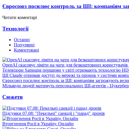
Євросоюз посилює контроль за ШІ: компаніям з
Читати коментарі
Технології
Останні
Популярні
Коментовані
OpenAI скасовує ліміти на чати для безкоштовних користувачі
Телевізори Samsung першими у світі отримають технологію H
ШІ Claude отримав доступ до мережі та проник у системи комп
Євросоюз посилює контроль за ШІ: компаніям загрожують вел
Мільярди людей матимуть персональних ШІ-агентів - Цукербер
Сюжети
Підсумки 07.08: "Пекельні" санкції і "парад" дронів
Вторгнення Росії в Україну. Онлайн