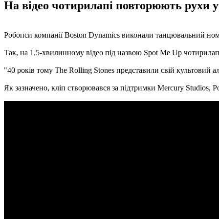
На відео чотирилапі повторюють рухи уч
Робопси компанії Boston Dynamics виконали танцювальний номер
Так, на 1,5-хвилинному відео під назвою Spot Me Up чотирилапі
"40 років тому The Rolling Stones представили свій культовий а
Як зазначено, кліп створювався за підтримки Mercury Studios, P