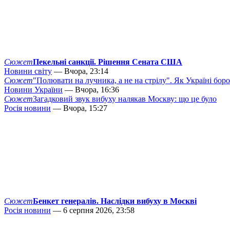
Сюжет
Пекельні санкції. Рішення Сената США
Новини світу
— Вчора, 23:14
Сюжет
"Полювати на лучника, а не на стрілу". Як Україні бор
Новини України
— Вчора, 16:36
Сюжет
Загадковий звук вибуху налякав Москву: що це було
Росія новини
— Вчора, 15:27
Сюжет
Бенкет генералів. Наслідки вибуху в Москві
Росія новини
— 6 серпня 2026, 23:58