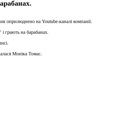
барабанах.
лик оприлюднено на Youtube-каналі компанії.
 і грають на барабанах.
писі.
ймалася Моніка Томас.