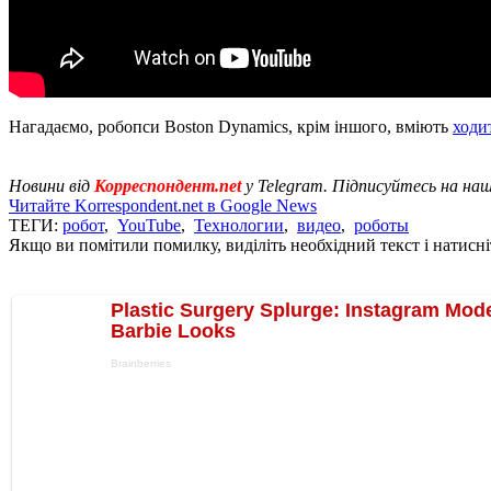
Нагадаємо, робопси Boston Dynamics, крім іншого, вміють
ходи
Новини від
Корреспондент.net
у Telegram. Підписуйтесь на на
Читайте Korrespondent.net в Google News
ТЕГИ:
робот
,
YouTube
,
Технологии
,
видео
,
роботы
Якщо ви помітили помилку, виділіть необхідний текст і натисніт