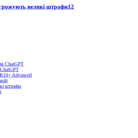
агрожують великі штрафи
12
в ChatGPT
DR10+ Advanced
аній
икі штрафи
г