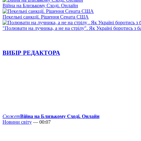
Війна на Близькому Сході. Онлайн
Пекельні санкції. Рішення Сената США
"Полювати на лучника, а не на стрілу". Як Україні боротись з 
ВИБІР РЕДАКТОРА
Сюжет
Війна на Близькому Сході. Онлайн
Новини світу
— 00:07