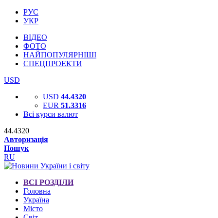
РУС
УКР
ВІДЕО
ФОТО
НАЙПОПУЛЯРНІШІ
СПЕЦПРОЕКТИ
USD
USD
44.4320
EUR
51.3316
Всі курси валют
44.4320
Авторизація
Пошук
RU
ВСІ РОЗДІЛИ
Головна
Україна
Місто
Світ