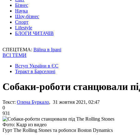
Бізнес
Наука
Шоу-бізнес
Спорт
Lifestyle
БЛОГИ ЧИТАЧІВ
СПЕЦТЕМА:
Війна в Ірані
ВСІ ТЕМИ
Вступ України в ЄС
Теракт в Барселоні
Собаки-роботи станцювали під
Текст:
Олена Буркало
, 31 жовтня 2021, 02:47
0
931
Фото: Кадр из видео
Гурт The Rolling Stones та робопси Boston Dynamics