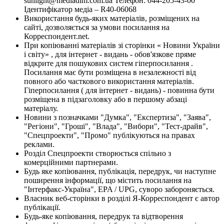
sunlight@mediadim.com.ua
Телефон: 044-205-43-00
Ідентифікатор медіа – R40-06068
Використання будь-яких матеріалів, розміщених на
сайті, дозволяється за умови посилання на
Корреспондент.net.
При копіюванні матеріалів зі сторінки « Новини України
і світу» , для інтернет - видань - обов'язкове пряме
відкрите для пошукових систем гіперпосилання .
Посилання має бути розміщена в незалежності від
повного або часткового використання матеріалів.
Гіперпосилання ( для інтернет - видань) - повинна бути
розміщена в підзаголовку або в першому абзаці
матеріалу.
Новини з позначками "Думка", "Експертиза", "Заява",
"Регіони", "Гроші", "Влада", "Вибори", "Тест-драйв",
"Спецпроекти", "Промо" публікуються на правах
реклами.
Розділ Спецпроекти створюється спільно з
комерційними партнерами.
Будь яке копіювання, публікація, передрук, чи наступне
поширення інформації, що містить посилання на
"Інтерфакс-Україна", EPA / UPG, суворо забороняється.
Власник веб-сторінки в розділі Я-Корреспондент є автор
публікації.
Будь-яке копіювання, передрук та відтворення