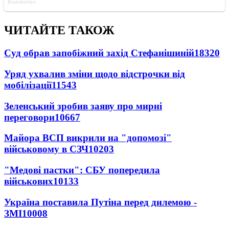
ЧИТАЙТЕ ТАКОЖ
Суд обрав запобіжний захід Стефанішиній
18320
Уряд ухвалив зміни щодо відстрочки від
мобілізації
11543
Зеленський зробив заяву про мирні
переговори
10667
Майора ВСП викрили на "допомозі"
військовому в СЗЧ
10203
"Медові пастки": СБУ попередила
військових
10133
Україна поставила Путіна перед дилемою -
ЗМІ
10008