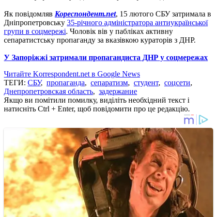
Як повідомляв
Кореспондент.net
, 15 лютого СБУ затримала в
Дніпропетровську
35-річного адміністратора антиукраїнської
групи в соцмережі
. Чоловік вів у пабліках активну
сепаратистську пропаганду за вказівкою кураторів з ДНР.
У Запоріжжі затримали пропагандиста ДНР у соцмережах
Читайте Korrespondent.net в Google News
ТЕГИ:
СБУ
,
пропаганда
,
сепаратизм
,
студент
,
соцсети
,
Днепропетровская область
,
задержание
Якщо ви помітили помилку, виділіть необхідний текст і
натисніть Ctrl + Enter, щоб повідомити про це редакцію.