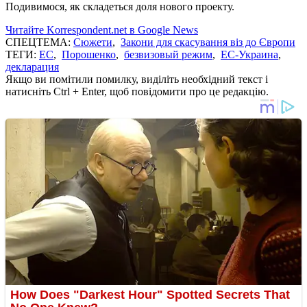
Подивимося, як складеться доля нового проекту.
Читайте Korrespondent.net в Google News
СПЕЦТЕМА:
Сюжети
,
Закони для скасування віз до Європи
ТЕГИ:
ЕС
,
Порошенко
,
безвизовый режим
,
ЕС-Украина
,
декларация
Якщо ви помітили помилку, виділіть необхідний текст і
натисніть Ctrl + Enter, щоб повідомити про це редакцію.