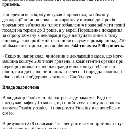
гривень.
Попередня версія, яку ветував Порошенко, за обман у
декларації встановлювала покарання у вигляді до 2 років
тюремного ув'язнення плюс позбавлення права займати певні
посади на термін до 3 років, а у версії Порошенка покарання
за спробу обману в декларації буде наступати лише в тому
випадку, якщо розбіжність становить суму в розмірі понад 250
мінімальних зарплат, що дорівнює
344 тисячам 500 гривень.
«Якщо ж, наприклад, чиновник в декларації вказав, що його
машина коштує 200 тисяч гривень, а компетентні органи при
перевірці виявлять, що насправді вона коштує 544 тисячі
рівно, виходить, що чиновник - це чесна і порядна людина, і
нікого він не обдурив», - зазначає Слободчук.
Влада задоволена
Володимир Гройсман під час розгляду закону в Раді не
шкодував пафосу і заявляв, що прийняття закону дозволить
зламати "залізну завісу" і повернути Україну в європейську
сім'ю.
В результаті 278 голосами "за" депутати закон прийняли і тут
же віддали на підпис президенту.