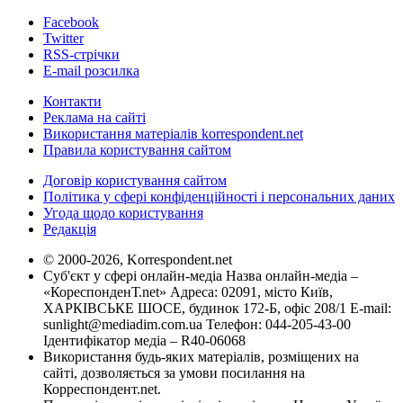
Facebook
Twitter
RSS-стрічки
E-mail розсилка
Контакти
Реклама на сайті
Використання матеріалів korrespondent.net
Правила користування сайтом
Договір користування сайтом
Політика у сфері конфіденційності і персональних даних
Угода щодо користування
Редакція
© 2000-2026, Korrespondent.net
Суб'єкт у сфері онлайн-медіа Назва онлайн-медіа –
«КореспонденТ.net» Адреса: 02091, місто Київ,
ХАРКІВСЬКЕ ШОСЕ, будинок 172-Б, офіс 208/1 E-mail:
sunlight@mediadim.com.ua
Телефон: 044-205-43-00
Ідентифікатор медіа – R40-06068
Використання будь-яких матеріалів, розміщених на
сайті, дозволяється за умови посилання на
Корреспондент.net.