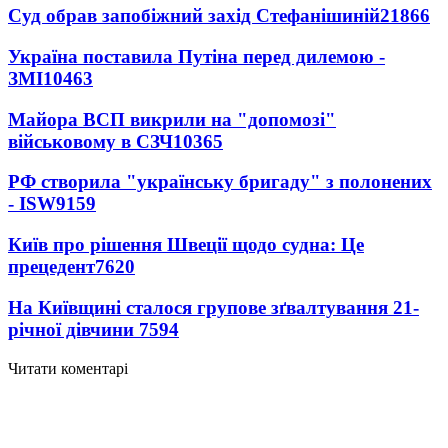
Суд обрав запобіжний захід Стефанішиній
21866
Україна поставила Путіна перед дилемою -
ЗМІ
10463
Майора ВСП викрили на "допомозі"
військовому в СЗЧ
10365
РФ створила "українську бригаду" з полонених
- ISW
9159
Київ про рішення Швеції щодо судна: Це
прецедент
7620
На Київщині сталося групове зґвалтування 21-
річної дівчини
7594
Читати коментарі