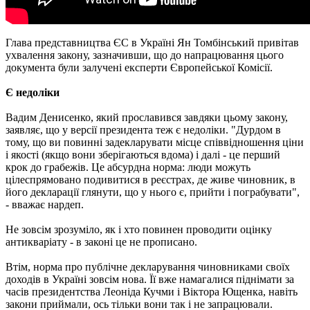
Глава представництва ЄС в Україні Ян Томбінський привітав
ухвалення закону, зазначивши, що до напрацювання цього
документа були залучені експерти Європейської Комісії.
Є недоліки
Вадим Денисенко, який прославився завдяки цьому закону,
заявляє, що у версії президента теж є недоліки. "Дурдом в
тому, що ви повинні задекларувати місце співвідношення ціни
і якості (якщо вони зберігаються вдома) і далі - це перший
крок до грабежів. Це абсурдна норма: люди можуть
цілеспрямовано подивитися в реєстрах, де живе чиновник, в
його декларації глянути, що у нього є, прийти і пограбувати",
- вважає нардеп.
Не зовсім зрозуміло, як і хто повинен проводити оцінку
антикваріату - в законі це не прописано.
Втім, норма про публічне декларування чиновниками своїх
доходів в Україні зовсім нова. Її вже намагалися піднімати за
часів президентства Леоніда Кучми і Віктора Ющенка, навіть
закони приймали, ось тільки вони так і не запрацювали.