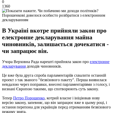
0
1360
Порошенкові довелося особисто розібратися з електронним
декларуванням
В Україні вкотре прийняли закон про
електронне декларування майна
чиновників, залишається дочекатися -
чи запрацює він.
Учора Верховна Рада нарешті прийняла закон про
електронне
декларування
доходів чиновників.
Це вже була друга спроба парламентаріїв схвалити останній
проект з так званого "безвізового пакету". Перша виявилася
невдалою через поправки, внесені парламентаріями з голосу, і
визнані Європою такими, що спотворюють суть закону.
Тепер
Петро Порошенко
, котрий власне і ініціював нову
версію закону, запевняє, що він запрацює вже в цьому році, і
остання перепона для українців перед отриманням безвізового
режиму знята.