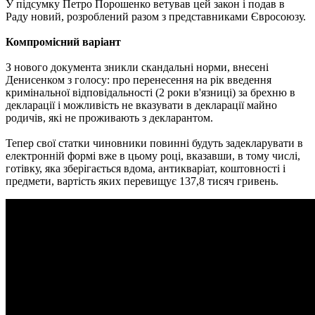
У підсумку Петро Порошенко ветував цей закон і подав в
Раду новий, розроблений разом з представниками Євросоюзу.
Компромісний варіант
З нового документа зникли скандальні норми, внесені
Денисенком з голосу: про перенесення на рік введення
кримінальної відповідальності (2 роки в'язниці) за брехню в
декларації і можливість не вказувати в декларації майно
родичів, які не проживають з декларантом.
Тепер свої статки чиновники повинні будуть задекларувати в
електронній формі вже в цьому році, вказавши, в тому числі,
готівку, яка зберігається вдома, антикваріат, коштовності і
предмети, вартість яких перевищує 137,8 тисяч гривень.