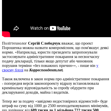
Політтехнолог
Сергій Слободчук
вважає, що проект
Порошенка можна назвати компромісним, що пом'якшує деякі
норми. «Наприклад, юристи президента запропонували
застосовувати адміністративне покарання за несвоєчасну
подачу декларації, тільки якщо депутат або чиновник
порушив терміни «без поважних причин»», - пише він
у
своєму блозі
на
Корреспондент.net.
Також включена в закон норма про адміністративне покарання
- попередня версія законопроекту відразу встановлювала
кримінальну відповідальність за спробу обдурити при
декларуванні доходів, майна і видатків.
Тепер же за подачу «завідомо недостовірних відомостей» буде
штраф на суму від 1000 до 2500 неоподатковуваних мінімумів,
що дорівнює від
689 тисяч до 1 мільйона 722 тисяч 500