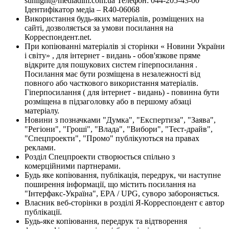
sunlight@mediadim.com.ua
Телефон: 044-205-43-00
Ідентифікатор медіа – R40-06068
Використання будь-яких матеріалів, розміщених на
сайті, дозволяється за умови посилання на
Корреспондент.net.
При копіюванні матеріалів зі сторінки « Новини України
і світу» , для інтернет - видань - обов'язкове пряме
відкрите для пошукових систем гіперпосилання .
Посилання має бути розміщена в незалежності від
повного або часткового використання матеріалів.
Гіперпосилання ( для інтернет - видань) - повинна бути
розміщена в підзаголовку або в першому абзаці
матеріалу.
Новини з позначками "Думка", "Експертиза", "Заява",
"Регіони", "Гроші", "Влада", "Вибори", "Тест-драйв",
"Спецпроекти", "Промо" публікуються на правах
реклами.
Розділ Спецпроекти створюється спільно з
комерційними партнерами.
Будь яке копіювання, публікація, передрук, чи наступне
поширення інформації, що містить посилання на
"Інтерфакс-Україна", EPA / UPG, суворо забороняється.
Власник веб-сторінки в розділі Я-Корреспондент є автор
публікації.
Будь-яке копіювання, передрук та відтворення