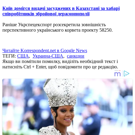
Київ домігся видачі засуджених в Казахстані за хабарі
співробітників збройової держмонополії
Раніше Укрспецекспорт розсекретила зовнішність
перспективного українського корвета проекту 58250.
Читайте Korrespondent.net в Google News
ТЕГИ:
США
,
Украина-США
,
санкции
Якщо ви помітили помилку, виділіть необхідний текст і
натисніть Ctrl + Enter, щоб повідомити про це редакцію.