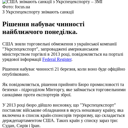
Фото: focus.ua
З Укрспецекспорту знімають санкції
Рішення набуває чинності
найближчого понеділка.
США зняли торговельні обмеження з української компанії
"Укрспецекспорт", запроваджені американським
міністерством торгівлі в 2013 році, повідомляється на порталі
урядової інформації
Federal Register
.
Рішення набуває чинності 21 березня, коли воно буде офіційно
опубліковано.
Як повідомляється, рішення прийнято Бюро промисловості та
безпеки - підрозділом Мінторгу, яке займається торговельними
санкціями проти експортерів зброї.
У 2013 році бюро дійшло висновку, що "Укрспецекспорт"
поставляє військове обладнання в якусь неназвану країну, яка
включена в список країн-спонсорів тероризму, що складається
держдепартаментом США.
Таких країн у списку зараз три:
Судан, Сирія і Іран.