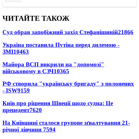
ЧИТАЙТЕ ТАКОЖ
Суд обрав запобіжний захід Стефанішиній
21866
Україна поставила Путіна перед дилемою -
ЗМІ
10463
Майора ВСП викрили на "допомозі"
військовому в СЗЧ
10365
РФ створила "українську бригаду" з полонених
- ISW
9159
Київ про рішення Швеції щодо судна: Це
прецедент
7620
На Київщині сталося групове зґвалтування 21-
річної дівчини
7594