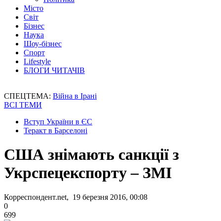
Місто
Світ
Бізнес
Наука
Шоу-бізнес
Спорт
Lifestyle
БЛОГИ ЧИТАЧІВ
СПЕЦТЕМА:
Війна в Ірані
ВСІ ТЕМИ
Вступ України в ЄС
Теракт в Барселоні
США знімають санкції з
Укрспецекспорту – ЗМІ
Корреспондент.net, 19 березня 2016, 00:08
0
699