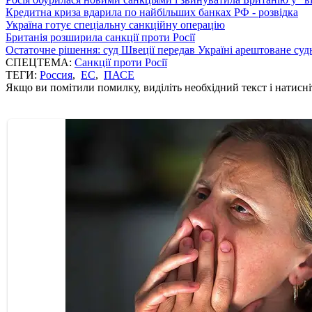
Кредитна криза вдарила по найбільших банках РФ - розвідка
Україна готує спеціальну санкційну операцію
Британія розширила санкції проти Росії
Остаточне рішення: суд Швеції передав Україні арештоване суд
СПЕЦТЕМА:
Санкції проти Росії
ТЕГИ:
Россия
,
ЕС
,
ПАСЕ
Якщо ви помітили помилку, виділіть необхідний текст і натисніт