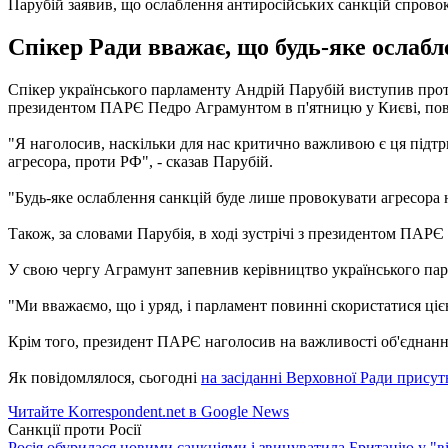
Парубій заявив, що ослаблення антиросійських санкцій спрово
Спікер Ради вважає, що будь-яке ослабл
Спікер українського парламенту Андрій Парубій виступив проти 
президентом ПАРЄ Педро Аграмунтом в п'ятницю у Києві, пові
"Я наголосив, наскільки для нас критично важливою є ця підтр
агресора, проти РФ", - сказав Парубій.
"Будь-яке ослаблення санкцій буде лише провокувати агресора на 
Також, за словами Парубія, в ході зустрічі з президентом ПАРЄ
У свою чергу Аграмунт запевнив керівництво українського парл
"Ми вважаємо, що і уряд, і парламент повинні скористатися ціє
Крім того, президент ПАРЄ наголосив на важливості об'єднання
Як повідомлялося, сьогодні
на засіданні Верховної Ради прису
Читайте Korrespondent.net в Google News
Санкції проти Росії
Росія обурилася новими санкціями і звинуватила Британію у "в