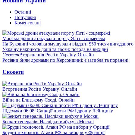
Новини України
Останні
Популярні
Коментовані
Морські дрони атакували порт у Ялті - соцмережі
На Буковині чоловіка змушували віддати $50 тисяч вигаданого
Україну накриють дощі та грози: погода на вихідні
Сюжет
Вторгнення Росії в Україну. Онлайн
Росіяни били дронами по Херсонщині: є загибла та поранені
Сюжети
Вторгнення Росії в Україну. Онлайн
Війна на Близькому Сході. Онлайн
Підсумки 06.08: Санкції проти РФ і дрон у Лейпцигу
Бенкет генералів. Наслідки вибуху в Москві
Брудні технології. Атаки РФ на вибори у Франції