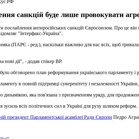
кує РФ
ення санкцій буде лише провокувати агрес
послаблення антиросійських санкцій Євросоюзом. Про це він сказ
домляє "Інтерфакс-Україна".
имка (ПАРЄ - ред.), наскільки важливо для нас всіх, щоб тривал
нові дії", - додав спікер ВР.
 було обговорено план реформування українського парламенту і р
аменту в повній підтримці суверенітету і незалежності України,
ю динамікою, яка пов'язана з призначенням уряду, для продовженн
 зусиль всіх політичних сил в Україні для руху шляхом реформ.
тній президент Парламентської асамблеї Ради Європи
Педро Агра
ійні"