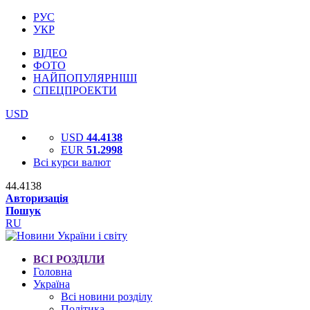
РУС
УКР
ВІДЕО
ФОТО
НАЙПОПУЛЯРНІШІ
СПЕЦПРОЕКТИ
USD
USD
44.4138
EUR
51.2998
Всі курси валют
44.4138
Авторизація
Пошук
RU
ВСІ РОЗДІЛИ
Головна
Україна
Всі новини розділу
Політика