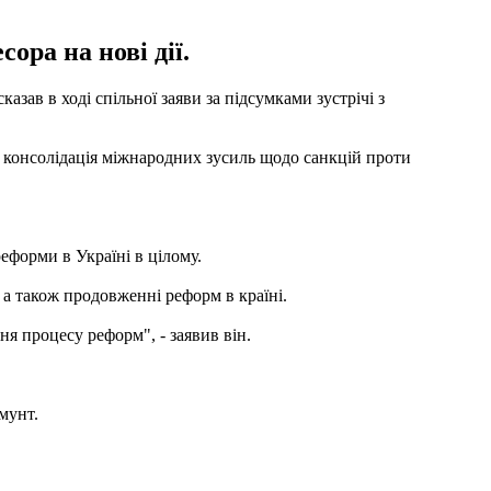
ора на нові дії.
ав в ході спільної заяви за підсумками зустрічі з
а консолідація міжнародних зусиль щодо санкцій проти
еформи в Україні в цілому.
 а також продовженні реформ в країні.
я процесу реформ", - заявив він.
мунт.