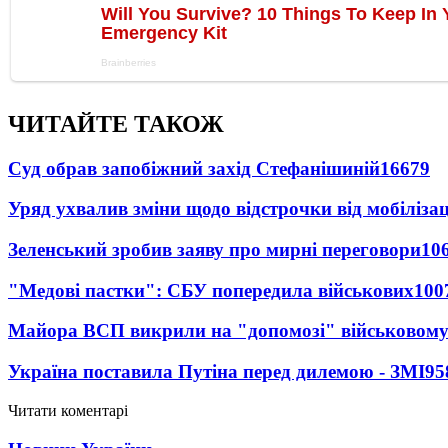
ЧИТАЙТЕ ТАКОЖ
Суд обрав запобіжний захід Стефанішиній
16679
Уряд ухвалив зміни щодо відстрочки від мобілізац
Зеленський зробив заяву про мирні переговори
10
"Медові пастки": СБУ попередила військових
100
Майора ВСП викрили на "допомозі" військовому
Україна поставила Путіна перед дилемою - ЗМІ
95
Читати коментарі