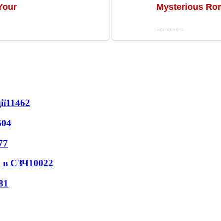
ії
11462
604
77
 в СЗЧ
10022
81