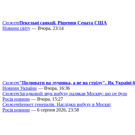
Сюжет
Пекельні санкції. Рішення Сената США
Новини світу
— Вчора, 23:14
Сюжет
"Полювати на лучника, а не на стрілу". Як Україні 
Новини України
— Вчора, 16:36
Сюжет
Загадковий звук вибуху налякав Москву: що це було
Росія новини
— Вчора, 15:27
Сюжет
Бенкет генералів. Наслідки вибуху в Москві
Росія новини
— 6 серпня 2026, 23:58