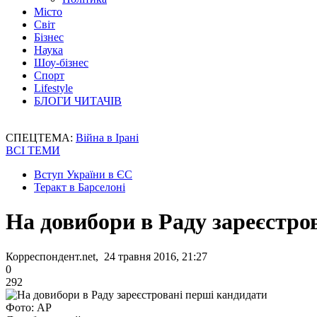
Місто
Світ
Бізнес
Наука
Шоу-бізнес
Спорт
Lifestyle
БЛОГИ ЧИТАЧІВ
СПЕЦТЕМА:
Війна в Ірані
ВСІ ТЕМИ
Вступ України в ЄС
Теракт в Барселоні
На довибори в Раду зареєстро
Корреспондент.net, 24 травня 2016, 21:27
0
292
Фото: АР