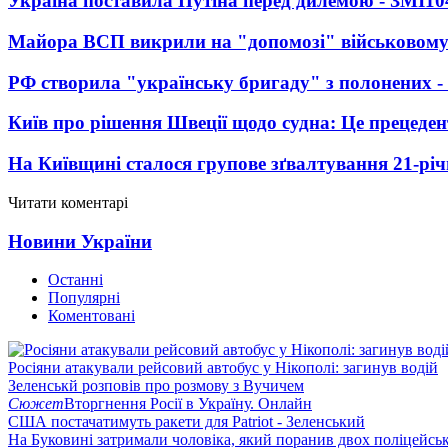
Україна поставила Путіна перед дилемою - ЗМІ
10
Майора ВСП викрили на "допомозі" військовому
РФ створила "українську бригаду" з полонених -
Київ про рішення Швеції щодо судна: Це прецеден
На Київщині сталося групове зґвалтування 21-річ
Читати коментарі
Новини України
Останні
Популярні
Коментовані
Росіяни атакували рейсовий автобус у Нікополі: загинув водій
Зеленськй розповів про розмову з Вучичем
Сюжет
Вторгнення Росії в Україну. Онлайн
США постачатимуть ракети для Patriot - Зеленський
На Буковині затримали чоловіка, який поранив двох поліцейсь