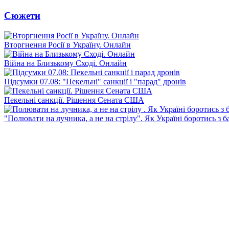
Сюжети
Вторгнення Росії в Україну. Онлайн
Війна на Близькому Сході. Онлайн
Підсумки 07.08: "Пекельні" санкції і "парад" дронів
Пекельні санкції. Рішення Сената США
"Полювати на лучника, а не на стрілу". Як Україні боротись з 