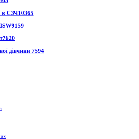
463
 в СЗЧ
10365
 ISW
9159
т
7620
ної дівчини
7594
ких