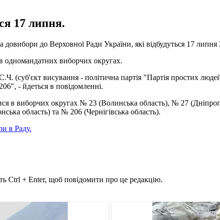
ся 17 липня.
а довибори до Верховної Ради України, які відбудуться 17 липня
и в одномандатних виборчих округах.
С.Ч. (суб'єкт висування - політична партія "Партія простих люде
06", - йдеться в повідомленні.
я в виборчих округах № 23 (Волинська область), № 27 (Дніпропе
нська область) та № 206 (Чернігівська область).
и в Раду.
ь Ctrl + Enter, щоб повідомити про це редакцію.