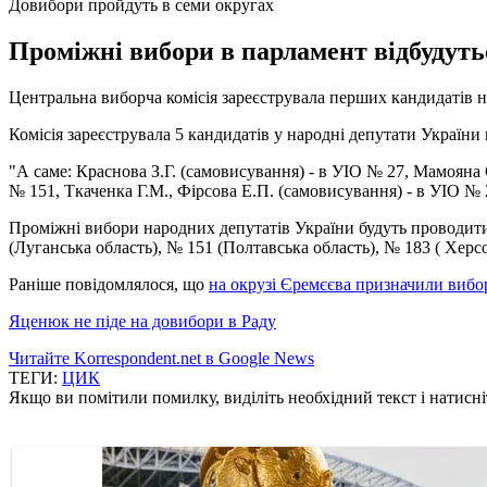
Довибори пройдуть в семи округах
Проміжні вибори в парламент відбудуть
Центральна виборча комісія зареєструвала перших кандидатів н
Комісія зареєструвала 5 кандидатів у народні депутати Україн
"А саме: Краснова З.Г. (самовисування) - в УІО № 27, Мамояна 
№ 151, Ткаченка Г.М., Фірсова Е.П. (самовисування) - в УІО № 2
Проміжні вибори народних депутатів України будуть проводитис
(Луганська область), № 151 (Полтавська область), № 183 ( Херсо
Раніше повідомлялося, що
на окрузі Єремєєва призначили вибор
Яценюк не піде на довибори в Раду
Читайте Korrespondent.net в Google News
ТЕГИ:
ЦИК
Якщо ви помітили помилку, виділіть необхідний текст і натисніт