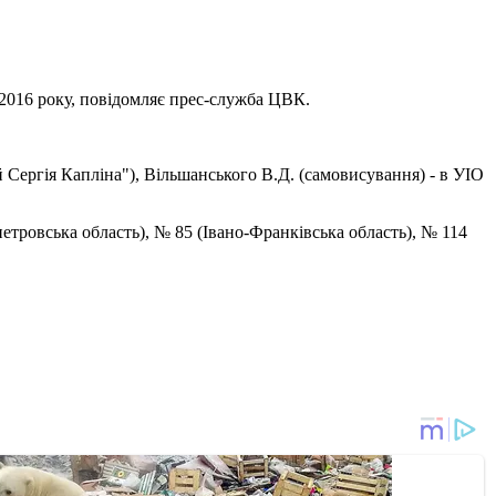
 2016 року, повідомляє прес-служба ЦВК.
й Сергія Капліна"), Вільшанського В.Д. (самовисування) - в УІО
тровська область), № 85 (Івано-Франківська область), № 114