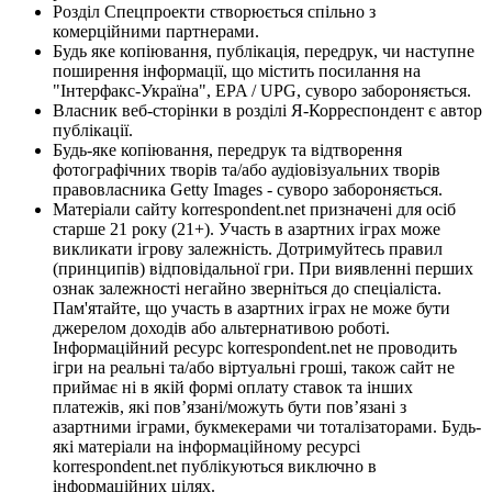
Розділ Спецпроекти створюється спільно з
комерційними партнерами.
Будь яке копіювання, публікація, передрук, чи наступне
поширення інформації, що містить посилання на
"Інтерфакс-Україна", EPA / UPG, суворо забороняється.
Власник веб-сторінки в розділі Я-Корреспондент є автор
публікації.
Будь-яке копіювання, передрук та відтворення
фотографічних творів та/або аудіовізуальних творів
правовласника Getty Images - суворо забороняється.
Матеріали сайту korrespondent.net призначені для осіб
старше 21 року (21+). Участь в азартних іграх може
викликати ігрову залежність. Дотримуйтесь правил
(принципів) відповідальної гри. При виявленні перших
ознак залежності негайно зверніться до спеціаліста.
Пам'ятайте, що участь в азартних іграх не може бути
джерелом доходів або альтернативою роботі.
Інформаційний ресурс korrespondent.net не проводить
ігри на реальні та/або віртуальні гроші, також сайт не
приймає ні в якій формі оплату ставок та інших
платежів, які пов’язані/можуть бути пов’язані з
азартними іграми, букмекерами чи тоталізаторами. Будь-
які матеріали на інформаційному ресурсі
korrespondent.net публікуються виключно в
інформаційних цілях.