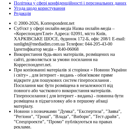
Політика у сфері конфіденційності і персональних даних
Угода щодо користування
Редакція
© 2000-2026, Korrespondent.net
Суб'єкт у сфері онлайн-медіа Назва онлайн-медіа –
«КореспонденТ.net» Адреса: 02091, місто Київ,
ХАРКІВСЬКЕ ШОСЕ, будинок 172-Б, офіс 208/1 E-mail:
sunlight@mediadim.com.ua
Телефон: 044-205-43-00
Ідентифікатор медіа – R40-06068
Використання будь-яких матеріалів, розміщених на
сайті, дозволяється за умови посилання на
Корреспондент.net.
При копіюванні матеріалів зі сторінки « Новини України
і світу» , для інтернет - видань - обов'язкове пряме
відкрите для пошукових систем гіперпосилання .
Посилання має бути розміщена в незалежності від
повного або часткового використання матеріалів.
Гіперпосилання ( для інтернет - видань) - повинна бути
розміщена в підзаголовку або в першому абзаці
матеріалу.
Новини з позначками "Думка", "Експертиза", "Заява",
"Регіони", "Гроші", "Влада", "Вибори", "Тест-драйв",
"Спецпроекти", "Промо" публікуються на правах
реклами.