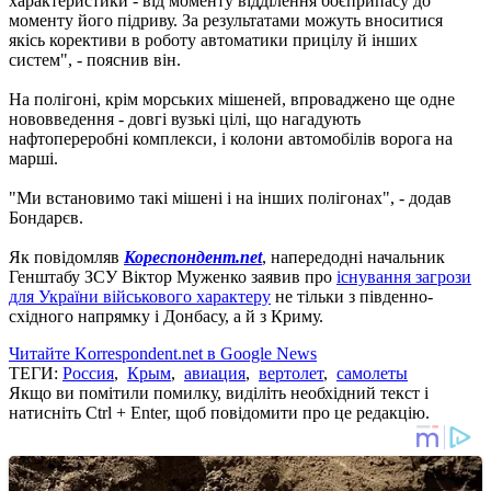
характеристики - від моменту відділення боєприпасу до
моменту його підриву. За результатами можуть вноситися
якісь корективи в роботу автоматики прицілу й інших
систем", - пояснив він.
На полігоні, крім морських мішеней, впроваджено ще одне
нововведення - довгі вузькі цілі, що нагадують
нафтопереробні комплекси, і колони автомобілів ворога на
марші.
"Ми встановимо такі мішені і на інших полігонах", - додав
Бондарєв.
Як повідомляв
Кореспондент.net
, напередодні начальник
Генштабу ЗСУ Віктор Муженко заявив про
існування загрози
для України військового характеру
не тільки з південно-
східного напрямку і Донбасу, а й з Криму.
Читайте Korrespondent.net в Google News
ТЕГИ:
Россия
,
Крым
,
авиация
,
вертолет
,
самолеты
Якщо ви помітили помилку, виділіть необхідний текст і
натисніть Ctrl + Enter, щоб повідомити про це редакцію.