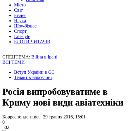
Місто
Світ
Бізнес
Наука
Шоу-бізнес
Спорт
Lifestyle
БЛОГИ ЧИТАЧІВ
СПЕЦТЕМА:
Війна в Ірані
ВСІ ТЕМИ
Вступ України в ЄС
Теракт в Барселоні
Росія випробовуватиме в
Криму нові види авіатехніки
Корреспондент.net, 29 травня 2016, 15:01
0
502