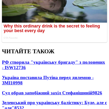
ЧИТАЙТЕ ТАКОЖ
РФ створила "українську бригаду" з полонених
- ISW
12736
Україна поставила Путіна перед дилемою -
ЗМІ
10998
Суд обрав запобіжний захід Стефанішиній
9826
Зеленський про українську балістику: Буде, але є
"але"
8532