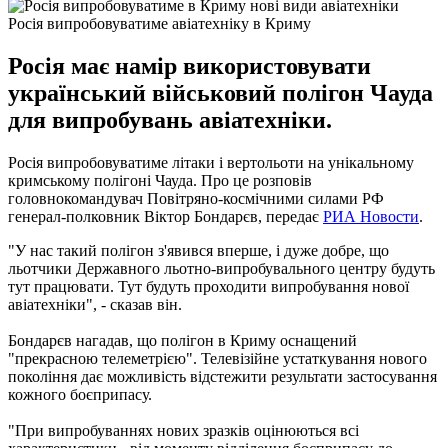
Росія випробовуватиме авіатехніку в Криму
Росія має намір використовувати
український військовий полігон Чауда
для випробувань авіатехніки.
Росія випробовуватиме літаки і вертольоти на унікальному
кримському полігоні Чауда. Про це розповів
головнокомандувач Повітряно-космічними силами РФ
генерал-полковник Віктор Бондарєв, передає
РИА Новости
.
"У нас такий полігон з'явився вперше, і дуже добре, що
льотчики Державного льотно-випробувального центру будуть
тут працювати. Тут будуть проходити випробування нової
авіатехніки", - сказав він.
Бондарєв нагадав, що полігон в Криму оснащений
"прекрасною телеметрією". Телевізійне устаткування нового
покоління дає можливість відстежити результати застосування
кожного боєприпасу.
"При випробуваннях нових зразків оцінюються всі