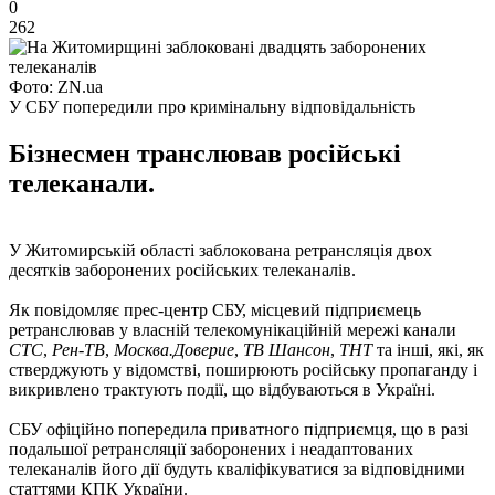
0
262
Фото: ZN.ua
У СБУ попередили про кримінальну відповідальність
Бізнесмен транслював російські
телеканали.
У Житомирській області заблокована ретрансляція двох
десятків заборонених російських телеканалів.
Як повідомляє прес-центр СБУ, місцевий підприємець
ретранслював у власній телекомунікаційній мережі канали
СТС
,
Рен-ТВ
,
Москва.Доверие
,
ТВ Шансон
,
ТНТ
та інші, які, як
стверджують у відомстві, поширюють російську пропаганду і
викривлено трактують події, що відбуваються в Україні.
СБУ офіційно попередила приватного підприємця, що в разі
подальшої ретрансляції заборонених і неадаптованих
телеканалів його дії будуть кваліфікуватися за відповідними
статтями КПК України.