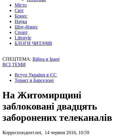
Місто
Світ
Бізнес
Наука
Шоу-бізнес
Спорт
Lifestyle
БЛОГИ ЧИТАЧІВ
СПЕЦТЕМА:
Війна в Ірані
ВСІ ТЕМИ
Вступ України в ЄС
Теракт в Барселоні
На Житомирщині
заблоковані двадцять
заборонених телеканалів
Корреспондент.net, 14 червня 2016, 10:59