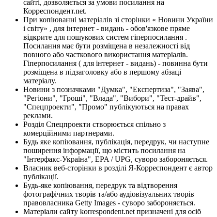
сайті, дозволяється за умови посилання на
Корреспондент.net.
При копіюванні матеріалів зі сторінки « Новини України
і світу» , для інтернет - видань - обов'язкове пряме
відкрите для пошукових систем гіперпосилання .
Посилання має бути розміщена в незалежності від
повного або часткового використання матеріалів.
Гіперпосилання ( для інтернет - видань) - повинна бути
розміщена в підзаголовку або в першому абзаці
матеріалу.
Новини з позначками "Думка", "Експертиза", "Заява",
"Регіони", "Гроші", "Влада", "Вибори", "Тест-драйв",
"Спецпроекти", "Промо" публікуються на правах
реклами.
Розділ Спецпроекти створюється спільно з
комерційними партнерами.
Будь яке копіювання, публікація, передрук, чи наступне
поширення інформації, що містить посилання на
"Інтерфакс-Україна", EPA / UPG, суворо забороняється.
Власник веб-сторінки в розділі Я-Корреспондент є автор
публікації.
Будь-яке копіювання, передрук та відтворення
фотографічних творів та/або аудіовізуальних творів
правовласника Getty Images - суворо забороняється.
Матеріали сайту korrespondent.net призначені для осіб