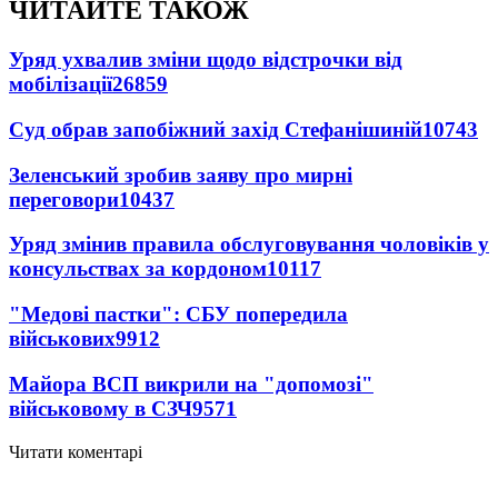
ЧИТАЙТЕ ТАКОЖ
Уряд ухвалив зміни щодо відстрочки від
мобілізації
26859
Суд обрав запобіжний захід Стефанішиній
10743
Зеленський зробив заяву про мирні
переговори
10437
Уряд змінив правила обслуговування чоловіків у
консульствах за кордоном
10117
"Медові пастки": СБУ попередила
військових
9912
Майора ВСП викрили на "допомозі"
військовому в СЗЧ
9571
Читати коментарі