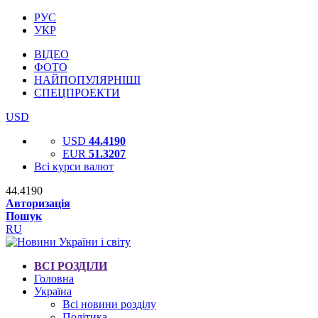
РУС
УКР
ВІДЕО
ФОТО
НАЙПОПУЛЯРНІШІ
СПЕЦПРОЕКТИ
USD
USD
44.4190
EUR
51.3207
Всі курси валют
44.4190
Авторизація
Пошук
RU
ВСІ РОЗДІЛИ
Головна
Україна
Всі новини розділу
Політика