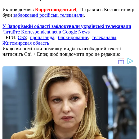
Як повідомляв
Корреспондент.net
, 11 травня в Костянтинівці
були
заблоковані російські телеканали
.
У Запорізькій області заблокували українські телеканали
Читайте Korrespondent.net в Google News
ТЕГИ:
СБУ
,
пропаганда
,
блокирование
,
телеканалы
,
Житомирская область
Якщо ви помітили помилку, виділіть необхідний текст і
натисніть Ctrl + Enter, щоб повідомити про це редакцію.