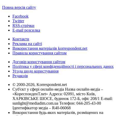
Повна версія сайту
Facebook
Twitter
RSS-стрічки
E-mail розсилка
Контакти
Реклама на сайті
Використання матеріалів korrespondent.net
Правила користування сайтом
Договір користування сайтом
Політика у сфері конфіденційності і персональних даних
Угода щодо користування
Редакція
© 2000-2026, Korrespondent.net
Суб'єкт у сфері онлайн-медіа Назва онлайн-медіа –
«КореспонденТ.net» Адреса: 02091, місто Київ,
ХАРКІВСЬКЕ ШОСЕ, будинок 172-Б, офіс 208/1 E-mail:
sunlight@mediadim.com.ua
Телефон: 044-205-43-00
Ідентифікатор медіа – R40-06068
Використання будь-яких матеріалів, розміщених на