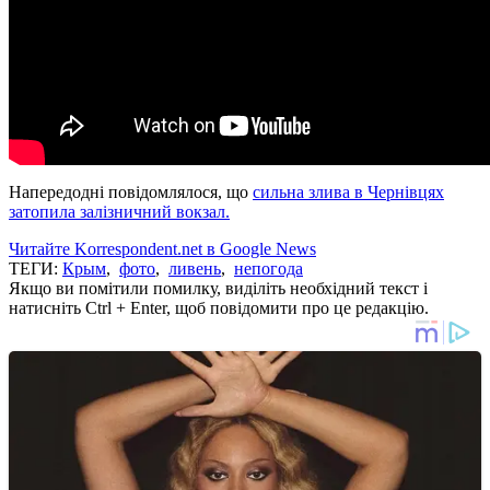
Напередодні повідомлялося, що
сильна злива в Чернівцях
затопила залізничний вокзал.
Читайте Korrespondent.net в Google News
ТЕГИ:
Крым
,
фото
,
ливень
,
непогода
Якщо ви помітили помилку, виділіть необхідний текст і
натисніть Ctrl + Enter, щоб повідомити про це редакцію.