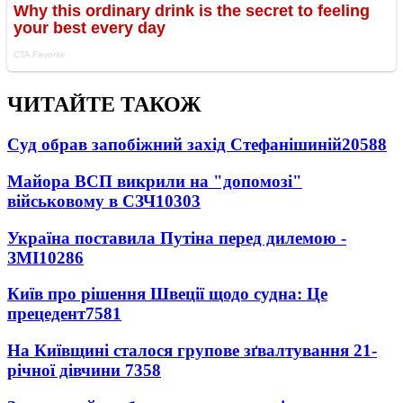
ЧИТАЙТЕ ТАКОЖ
Суд обрав запобіжний захід Стефанішиній
20588
Майора ВСП викрили на "допомозі"
військовому в СЗЧ
10303
Україна поставила Путіна перед дилемою -
ЗМІ
10286
Київ про рішення Швеції щодо судна: Це
прецедент
7581
На Київщині сталося групове зґвалтування 21-
річної дівчини
7358