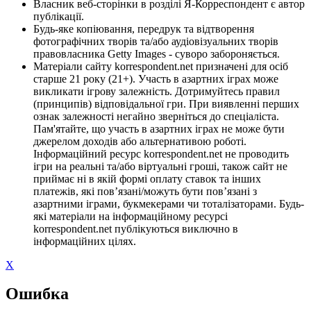
Власник веб-сторінки в розділі Я-Корреспондент є автор
публікації.
Будь-яке копіювання, передрук та відтворення
фотографічних творів та/або аудіовізуальних творів
правовласника Getty Images - суворо забороняється.
Матеріали сайту korrespondent.net призначені для осіб
старше 21 року (21+). Участь в азартних іграх може
викликати ігрову залежність. Дотримуйтесь правил
(принципів) відповідальної гри. При виявленні перших
ознак залежності негайно зверніться до спеціаліста.
Пам'ятайте, що участь в азартних іграх не може бути
джерелом доходів або альтернативою роботі.
Інформаційний ресурс korrespondent.net не проводить
ігри на реальні та/або віртуальні гроші, також сайт не
приймає ні в якій формі оплату ставок та інших
платежів, які пов’язані/можуть бути пов’язані з
азартними іграми, букмекерами чи тоталізаторами. Будь-
які матеріали на інформаційному ресурсі
korrespondent.net публікуються виключно в
інформаційних цілях.
X
Ошибка