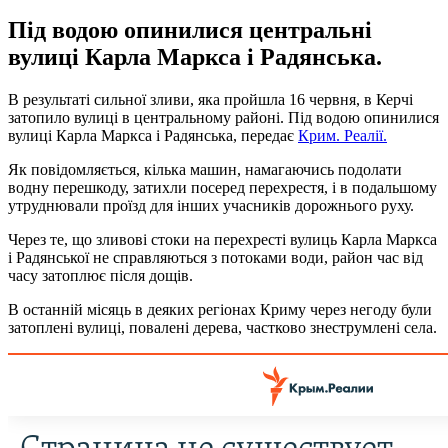
Під водою опинилися центральні
вулиці Карла Маркса і Радянська.
В результаті сильної зливи, яка пройшла 16 червня, в Керчі
затопило вулиці в центральному районі. Під водою опинилися
вулиці Карла Маркса і Радянська, передає
Крим. Реалії.
Як повідомляється, кілька машин, намагаючись подолати
водну перешкоду, затихли посеред перехрестя, і в подальшому
утруднювали проїзд для інших учасників дорожнього руху.
Через те, що зливові стоки на перехресті вулиць Карла Маркса
і Радянської не справляються з потоками води, район час від
часу затоплює після дощів.
В останній місяць в деяких регіонах Криму через негоду були
затоплені вулиці, повалені дерева, частково знеструмлені села.