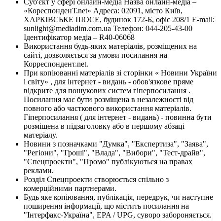
Суб'єкт у сфері онлайн-медіа Назва онлайн-медіа –
«КореспонденТ.net» Адреса: 02091, місто Київ,
ХАРКІВСЬКЕ ШОСЕ, будинок 172-Б, офіс 208/1 E-mail:
sunlight@mediadim.com.ua
Телефон: 044-205-43-00
Ідентифікатор медіа – R40-06068
Використання будь-яких матеріалів, розміщених на
сайті, дозволяється за умови посилання на
Корреспондент.net.
При копіюванні матеріалів зі сторінки « Новини України
і світу» , для інтернет - видань - обов'язкове пряме
відкрите для пошукових систем гіперпосилання .
Посилання має бути розміщена в незалежності від
повного або часткового використання матеріалів.
Гіперпосилання ( для інтернет - видань) - повинна бути
розміщена в підзаголовку або в першому абзаці
матеріалу.
Новини з позначками "Думка", "Експертиза", "Заява",
"Регіони", "Гроші", "Влада", "Вибори", "Тест-драйв",
"Спецпроекти", "Промо" публікуються на правах
реклами.
Розділ Спецпроекти створюється спільно з
комерційними партнерами.
Будь яке копіювання, публікація, передрук, чи наступне
поширення інформації, що містить посилання на
"Інтерфакс-Україна", EPA / UPG, суворо забороняється.