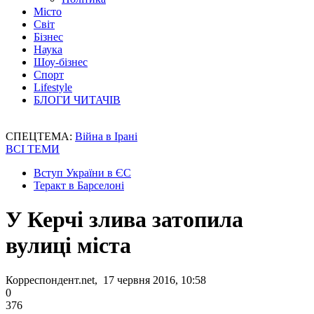
Місто
Світ
Бізнес
Наука
Шоу-бізнес
Спорт
Lifestyle
БЛОГИ ЧИТАЧІВ
СПЕЦТЕМА:
Війна в Ірані
ВСІ ТЕМИ
Вступ України в ЄС
Теракт в Барселоні
У Керчі злива затопила
вулиці міста
Корреспондент.net, 17 червня 2016, 10:58
0
376