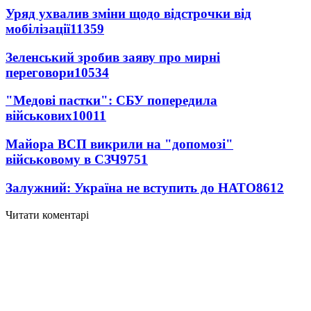
Уряд ухвалив зміни щодо відстрочки від
мобілізації
11359
Зеленський зробив заяву про мирні
переговори
10534
"Медові пастки": СБУ попередила
військових
10011
Майора ВСП викрили на "допомозі"
військовому в СЗЧ
9751
Залужний: Україна не вступить до НАТО
8612
Читати коментарі