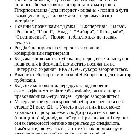
повного або часткового використання матеріалів.
Гіперпосилання ( для інтернет - видань) - повинна бути
розміщена в підзаголовку або в першому абзаці
матеріалу.
Новини з позначками "Думка", "Експертиза", "Заява",
"Регіони", "Гроші", "Влада", "Вибори", "Тест-драйв",
"Спецпроекти", "Промо" публікуються на правах
реклами.
Розділ Спецпроекти створюється спільно з
комерційними партнерами.
Будь яке копіювання, публікація, передрук, чи наступне
поширення інформації, що містить посилання на
"Інтерфакс-Україна", EPA / UPG, суворо забороняється.
Власник веб-сторінки в розділі Я-Корреспондент є автор
публікації.
Будь-яке копіювання, передрук та відтворення
фотографічних творів та/або аудіовізуальних творів
правовласника Getty Images - суворо забороняється.
Матеріали сайту korrespondent.net призначені для осіб
старше 21 року (21+). Участь в азартних іграх може
викликати ігрову залежність. Дотримуйтесь правил
(принципів) відповідальної гри. При виявленні перших
ознак залежності негайно зверніться до спеціаліста.
Пам'ятайте, що участь в азартних іграх не може бути
джерелом доходів або альтернативою роботі.