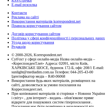
RSS-стрічки
E-mail розсилка
Контакти
Реклама на сайті
Використання матеріалів korrespondent.net
Правила користування сайтом
Договір користування сайтом
Політика у сфері конфіденційності і персональних даних
Угода щодо користування
Редакція
© 2000-2026, Korrespondent.net
Суб'єкт у сфері онлайн-медіа Назва онлайн-медіа –
«КореспонденТ.net» Адреса: 02091, місто Київ,
ХАРКІВСЬКЕ ШОСЕ, будинок 172-Б, офіс 208/1 E-mail:
sunlight@mediadim.com.ua
Телефон: 044-205-43-00
Ідентифікатор медіа – R40-06068
Використання будь-яких матеріалів, розміщених на
сайті, дозволяється за умови посилання на
Корреспондент.net.
При копіюванні матеріалів зі сторінки « Новини України
і світу» , для інтернет - видань - обов'язкове пряме
відкрите для пошукових систем гіперпосилання .
Посилання має бути розміщена в незалежності від