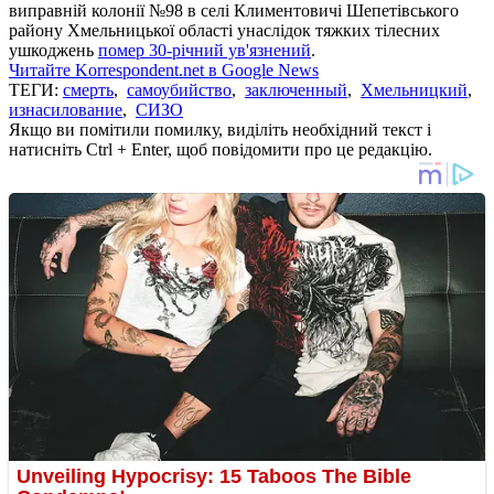
виправній колонії №98 в селі Климентовичі Шепетівського
району Хмельницької області унаслідок тяжких тілесних
ушкоджень
помер 30-річний ув'язнений
.
Читайте Korrespondent.net в Google News
ТЕГИ:
смерть
,
самоубийство
,
заключенный
,
Хмельницкий
,
изнасилование
,
СИЗО
Якщо ви помітили помилку, виділіть необхідний текст і
натисніть Ctrl + Enter, щоб повідомити про це редакцію.