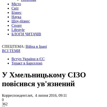
Місто
Світ
Бізнес
Наука
Шоу-бізнес
Спорт
Lifestyle
БЛОГИ ЧИТАЧІВ
СПЕЦТЕМА:
Війна в Ірані
ВСІ ТЕМИ
Вступ України в ЄС
Теракт в Барселоні
У Хмельницькому СІЗО
повісився ув'язнений
Корреспондент.net, 4 липня 2016, 09:11
0
362