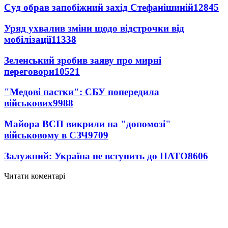
Суд обрав запобіжний захід Стефанішиній
12845
Уряд ухвалив зміни щодо відстрочки від
мобілізації
11338
Зеленський зробив заяву про мирні
переговори
10521
"Медові пастки": СБУ попередила
військових
9988
Майора ВСП викрили на "допомозі"
військовому в СЗЧ
9709
Залужний: Україна не вступить до НАТО
8606
Читати коментарі