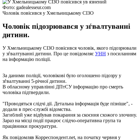
Фото: gadealesseur.com
Чоловік повісився у Хмельницькому СІЗО
Чоловік підозрювався у зѓвалтуванні
дитини.
У Хмельницькому СІЗО повісився чоловік, якого підозрювали
у зѓвалтуванні дитини. Про це повідомляє
УНН
з посиланням
на інформацію поліції.
За даними поліції, чоловікові було оголошено підозру у
зѓвалтуванні 5-річної дитини.
В обласному управлінні ДПтСУ інформацію про смерть
чоловіка підтвердили.
"Проводяться слідчі дії. Детальна інформація буде пізніше", -
додали в прес-службі відомства.
Загиблий уже відбував покарання за скоєння схожого злочину.
Зараз на місці події працює слідчо-оперативна група та
працівники прокуратури.
Як повідомляв Корреспондент.net, на початку червня у