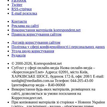
Facebook
Twitter
RSS-стрічки
E-mail розсилка
Контакти
Реклама на сайті
Використання матеріалів korrespondent.net
Правила користування сайтом
Договір користування сайтом
Політика у сфері конфіденційності і персональних даних
Угода щодо користування
Редакція
© 2000-2026, Korrespondent.net
Суб'єкт у сфері онлайн-медіа Назва онлайн-медіа –
«КореспонденТ.net» Адреса: 02091, місто Київ,
ХАРКІВСЬКЕ ШОСЕ, будинок 172-Б, офіс 208/1 E-mail:
sunlight@mediadim.com.ua
Телефон: 044-205-43-00
Ідентифікатор медіа – R40-06068
Використання будь-яких матеріалів, розміщених на
сайті, дозволяється за умови посилання на
Корреспондент.net.
При копіюванні матеріалів зі сторінки « Новини України
і світу» , для інтернет - видань - обов'язкове пряме