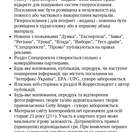
відкрите для пошукових систем гіперпосилання .
Посилання має бути розміщена в незалежності від
повного або часткового використання матеріалів.
Гіперпосилання ( для інтернет - видань) - повинна бути
розміщена в підзаголовку або в першому абзаці
матеріалу.
Новини з позначками "Думка", "Експертиза", "Заява",
"Регіони", "Гроші", "Влада", "Вибори", "Тест-драйв",
"Спецпроекти", "Промо" публікуються на правах
реклами.
Розділ Спецпроекти створюється спільно з
комерційними партнерами.
Будь яке копіювання, публікація, передрук, чи наступне
поширення інформації, що містить посилання на
"Інтерфакс-Україна", EPA / UPG, суворо забороняється.
Власник веб-сторінки в розділі Я-Корреспондент є автор
публікації.
Будь-яке копіювання, передрук та відтворення
фотографічних творів та/або аудіовізуальних творів
правовласника Getty Images - суворо забороняється.
Матеріали сайту korrespondent.net призначені для осіб
старше 21 року (21+). Участь в азартних іграх може
викликати ігрову залежність. Дотримуйтесь правил
(принципів) відповідальної гри. При виявленні перших
ознак залежності негайно зверніться до спеціаліста.