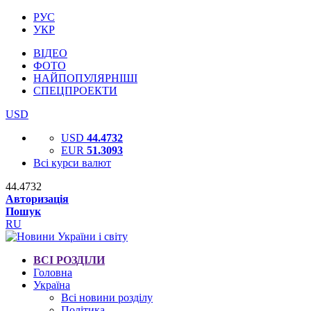
РУС
УКР
ВІДЕО
ФОТО
НАЙПОПУЛЯРНІШІ
СПЕЦПРОЕКТИ
USD
USD
44.4732
EUR
51.3093
Всі курси валют
44.4732
Авторизація
Пошук
RU
ВСІ РОЗДІЛИ
Головна
Україна
Всі новини розділу
Політика