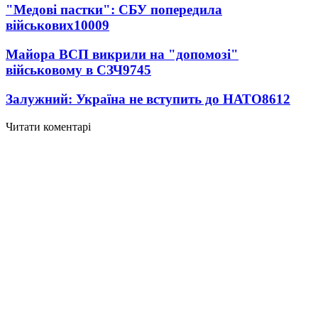
"Медові пастки": СБУ попередила
військових
10009
Майора ВСП викрили на "допомозі"
військовому в СЗЧ
9745
Залужний: Україна не вступить до НАТО
8612
Читати коментарі