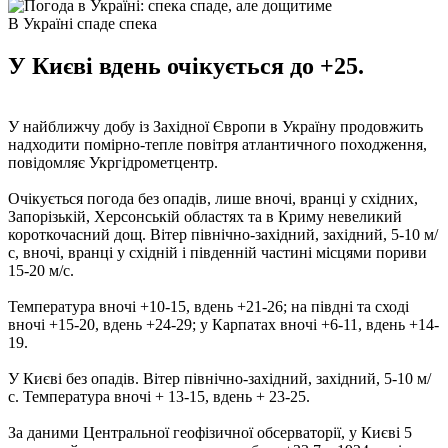
В Україні спаде спека
У Києві вдень очікується до +25.
У найближчу добу із Західної Європи в Україну продовжить
надходити помірно-тепле повітря атлантичного походження,
повідомляє Укргідрометцентр.
Очікується погода без опадів, лише вночі, вранці у східних,
Запорізькій, Херсонській областях та в Криму невеликий
короткочасний дощ. Вітер північно-західний, західний, 5-10 м/
с, вночі, вранці у східній і південній частині місцями пориви
15-20 м/с.
Температура вночі +10-15, вдень +21-26; на півдні та сході
вночі +15-20, вдень +24-29; у Карпатах вночі +6-11, вдень +14-
19.
У Києві без опадів. Вітер північно-західний, західний, 5-10 м/
с. Температура вночі + 13-15, вдень + 23-25.
За даними Центральної геофізичної обсерваторії, у Києві 5