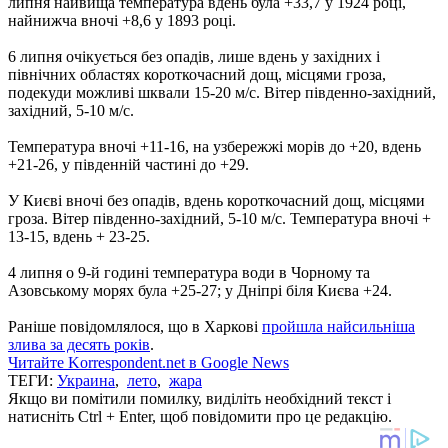
липня найвища температура вдень була +33,7 у 1924 році,
найнижча вночі +8,6 у 1893 році.
6 липня очікується без опадів, лише вдень у західних і
північних областях короткочасний дощ, місцями гроза,
подекуди можливі шквали 15-20 м/с. Вітер південно-західний,
західний, 5-10 м/с.
Температура вночі +11-16, на узбережжі морів до +20, вдень
+21-26, у південній частині до +29.
У Києві вночі без опадів, вдень короткочасний дощ, місцями
гроза. Вітер південно-західний, 5-10 м/с. Температура вночі +
13-15, вдень + 23-25.
4 липня о 9-й годині температура води в Чорному та
Азовському морях була +25-27; у Дніпрі біля Києва +24.
Раніше повідомлялося, що в Харкові
пройшла найсильніша
злива за десять років
.
Читайте Korrespondent.net в Google News
ТЕГИ:
Украина
,
лето
,
жара
Якщо ви помітили помилку, виділіть необхідний текст і
натисніть Ctrl + Enter, щоб повідомити про це редакцію.