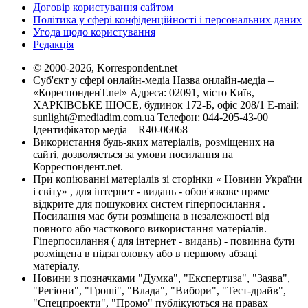
Договір користування сайтом
Політика у сфері конфіденційності і персональних даних
Угода щодо користування
Редакція
© 2000-2026, Korrespondent.net
Суб'єкт у сфері онлайн-медіа Назва онлайн-медіа –
«КореспонденТ.net» Адреса: 02091, місто Київ,
ХАРКІВСЬКЕ ШОСЕ, будинок 172-Б, офіс 208/1 E-mail:
sunlight@mediadim.com.ua
Телефон: 044-205-43-00
Ідентифікатор медіа – R40-06068
Використання будь-яких матеріалів, розміщених на
сайті, дозволяється за умови посилання на
Корреспондент.net.
При копіюванні матеріалів зі сторінки « Новини України
і світу» , для інтернет - видань - обов'язкове пряме
відкрите для пошукових систем гіперпосилання .
Посилання має бути розміщена в незалежності від
повного або часткового використання матеріалів.
Гіперпосилання ( для інтернет - видань) - повинна бути
розміщена в підзаголовку або в першому абзаці
матеріалу.
Новини з позначками "Думка", "Експертиза", "Заява",
"Регіони", "Гроші", "Влада", "Вибори", "Тест-драйв",
"Спецпроекти", "Промо" публікуються на правах