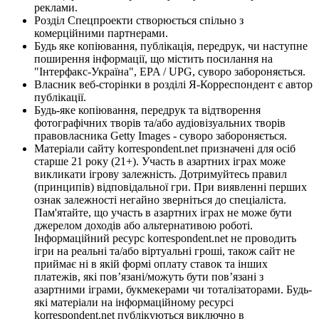
реклами.
Розділ Спецпроекти створюється спільно з
комерційними партнерами.
Будь яке копіювання, публікація, передрук, чи наступне
поширення інформації, що містить посилання на
"Інтерфакс-Україна", EPA / UPG, суворо забороняється.
Власник веб-сторінки в розділі Я-Корреспондент є автор
публікації.
Будь-яке копіювання, передрук та відтворення
фотографічних творів та/або аудіовізуальних творів
правовласника Getty Images - суворо забороняється.
Матеріали сайту korrespondent.net призначені для осіб
старше 21 року (21+). Участь в азартних іграх може
викликати ігрову залежність. Дотримуйтесь правил
(принципів) відповідальної гри. При виявленні перших
ознак залежності негайно зверніться до спеціаліста.
Пам'ятайте, що участь в азартних іграх не може бути
джерелом доходів або альтернативою роботі.
Інформаційний ресурс korrespondent.net не проводить
ігри на реальні та/або віртуальні гроші, також сайт не
приймає ні в якій формі оплату ставок та інших
платежів, які пов’язані/можуть бути пов’язані з
азартними іграми, букмекерами чи тоталізаторами. Будь-
які матеріали на інформаційному ресурсі
korrespondent.net публікуються виключно в