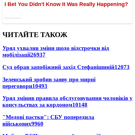
ЧИТАЙТЕ ТАКОЖ
Уряд ухвалив зміни щодо відстрочки від
мобілізації
26937
Суд обрав запобіжний захід Стефанішиній
12073
Зеленський зробив заяву про мирні
переговори
10493
Уряд змінив правила обслуговування чоловіків у
консульствах за кордоном
10148
"Медові пастки": СБУ попередила
військових
9960