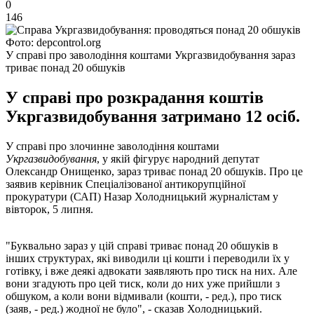
0
146
Фото: depcontrol.org
У справі про заволодіння коштами Укргазвидобування зараз
триває понад 20 обшуків
У справі про розкрадання коштів
Укргазвидобування затримано 12 осіб.
У справі про злочинне заволодіння коштами
Укргазвидобування
, у якій фігурує народний депутат
Олександр Онищенко, зараз триває понад 20 обшуків. Про це
заявив керівник Спеціалізованої антикорупційної
прокуратури (САП) Назар Холодницький журналістам у
вівторок, 5 липня.
"Буквально зараз у цій справі триває понад 20 обшуків в
інших структурах, які виводили ці кошти і переводили їх у
готівку, і вже деякі адвокати заявляють про тиск на них. Але
вони згадують про цей тиск, коли до них уже прийшли з
обшуком, а коли вони відмивали (кошти, - ред.), про тиск
(заяв, - ред.) жодної не було", - сказав Холодницький.