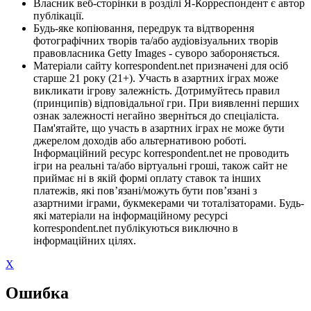
Власник веб-сторінки в розділі Я-Корреспондент є автор
публікації.
Будь-яке копіювання, передрук та відтворення
фотографічних творів та/або аудіовізуальних творів
правовласника Getty Images - суворо забороняється.
Матеріали сайту korrespondent.net призначені для осіб
старше 21 року (21+). Участь в азартних іграх може
викликати ігрову залежність. Дотримуйтесь правил
(принципів) відповідальної гри. При виявленні перших
ознак залежності негайно зверніться до спеціаліста.
Пам'ятайте, що участь в азартних іграх не може бути
джерелом доходів або альтернативою роботі.
Інформаційний ресурс korrespondent.net не проводить
ігри на реальні та/або віртуальні гроші, також сайт не
приймає ні в якій формі оплату ставок та інших
платежів, які пов’язані/можуть бути пов’язані з
азартними іграми, букмекерами чи тоталізаторами. Будь-
які матеріали на інформаційному ресурсі
korrespondent.net публікуються виключно в
інформаційних цілях.
X
Ошибка