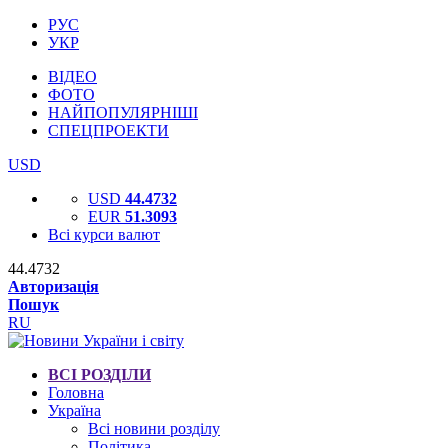
РУС
УКР
ВІДЕО
ФОТО
НАЙПОПУЛЯРНІШІ
СПЕЦПРОЕКТИ
USD
USD
44.4732
EUR
51.3093
Всі курси валют
44.4732
Авторизація
Пошук
RU
ВСІ РОЗДІЛИ
Головна
Україна
Всі новини розділу
Політика