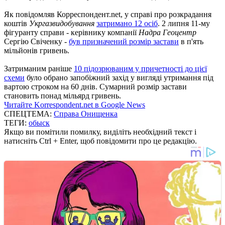
Як повідомляв Корреспондент.net, у справі про розкрадання
коштів
Укргазвидобування
затримано 12 осіб
. 2 липня 11-му
фігуранту справи - керівнику компанії
Надра Геоцентр
Сергію Свіченку -
був призначений розмір застави
в п'ять
мільйонів гривень.
Затриманим раніше
10 підозрюваним у причетності до цієї
схеми
було обрано запобіжний захід у вигляді утримання під
вартою строком на 60 днів. Сумарний розмір застави
становить понад мільярд гривень.
Читайте Korrespondent.net в Google News
СПЕЦТЕМА:
Справа Онищенка
ТЕГИ:
обыск
Якщо ви помітили помилку, виділіть необхідний текст і
натисніть Ctrl + Enter, щоб повідомити про це редакцію.