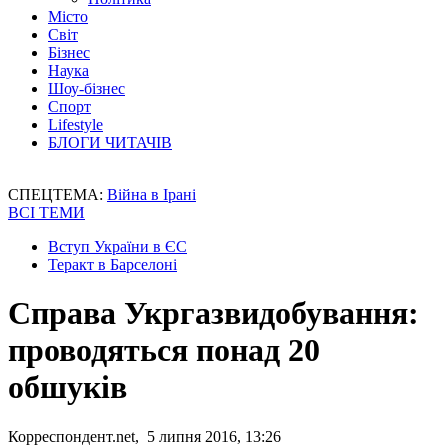
Місто
Світ
Бізнес
Наука
Шоу-бізнес
Спорт
Lifestyle
БЛОГИ ЧИТАЧІВ
СПЕЦТЕМА:
Війна в Ірані
ВСІ ТЕМИ
Вступ України в ЄС
Теракт в Барселоні
Справа Укргазвидобування:
проводяться понад 20
обшуків
Корреспондент.net, 5 липня 2016, 13:26