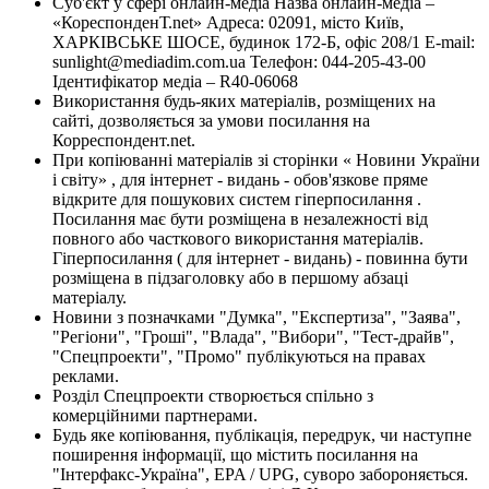
Суб'єкт у сфері онлайн-медіа Назва онлайн-медіа –
«КореспонденТ.net» Адреса: 02091, місто Київ,
ХАРКІВСЬКЕ ШОСЕ, будинок 172-Б, офіс 208/1 E-mail:
sunlight@mediadim.com.ua
Телефон: 044-205-43-00
Ідентифікатор медіа – R40-06068
Використання будь-яких матеріалів, розміщених на
сайті, дозволяється за умови посилання на
Корреспондент.net.
При копіюванні матеріалів зі сторінки « Новини України
і світу» , для інтернет - видань - обов'язкове пряме
відкрите для пошукових систем гіперпосилання .
Посилання має бути розміщена в незалежності від
повного або часткового використання матеріалів.
Гіперпосилання ( для інтернет - видань) - повинна бути
розміщена в підзаголовку або в першому абзаці
матеріалу.
Новини з позначками "Думка", "Експертиза", "Заява",
"Регіони", "Гроші", "Влада", "Вибори", "Тест-драйв",
"Спецпроекти", "Промо" публікуються на правах
реклами.
Розділ Спецпроекти створюється спільно з
комерційними партнерами.
Будь яке копіювання, публікація, передрук, чи наступне
поширення інформації, що містить посилання на
"Інтерфакс-Україна", EPA / UPG, суворо забороняється.