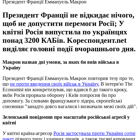
Президент Франції Еммануель Макрон
Президент Франції не відкидає нічого,
щоб не допустити перемоги Росії; У
квітні Росія випустила по українцях
понад 3200 КАБів. Kореспондент.net
виділяє головні події вчорашнього дня.
Макрон назвав дві умови, за яких би ввів війська в
Україну
Президент Франції Еммануель Макрон повторив тезу про те,
що
не проти введення своїх військ в Україну.
В інтерв'ю The
Economist він конкретизував, що вдався б до такого кроку,
якби Росія прорвала оборону і Київ попросив би про
допомогу. За словами французького лідера, європейські
союзники "занадто довго вагалися і визначали межі своїх дій".
Зеленський повідомив про масштаби російської агресії у
квітні
У квітні країна-агресор
Росія застосувала проти України сотні
ракет
різного типу і ударних дронів, а також тисячі керованих