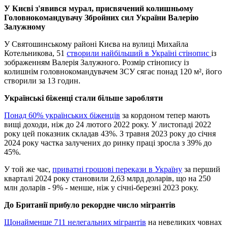
У Києві з'явився мурал, присвячений колишньому
Головнокомандувачу Збройних сил України Валерію
Залужному
У Святошинському районі Києва на вулиці Михайла
Котельникова, 51
створили найбільший в Україні стінопис
із
зображенням Валерія Залужного. Розмір стінопису із
колишнім головнокомандувачем ЗСУ сягає понад 120 м², його
створили за 13 годин.
Українські біженці стали більше заробляти
Понад 60% українських біженців
за кордоном тепер мають
вищі доходи, ніж до 24 лютого 2022 року. У листопаді 2022
року цей показник складав 43%. З травня 2023 року до січня
2024 року частка залучених до ринку праці зросла з 39% до
45%.
У той же час,
приватні грошові перекази в Україну
за перший
кварталі 2024 року становили 2,63 млрд доларів, що на 250
млн доларів - 9% - менше, ніж у січні-березні 2023 року.
До Британії прибуло рекордне число мігрантів
Щонайменше 711 нелегальних мігрантів
на невеликих човнах