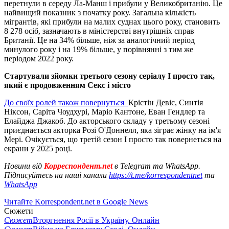
перетнули в середу Ла-Манш і прибули у Великобританію. Це
найвищий показник з початку року. Загальна кількість
мігрантів, які прибули на малих суднах цього року, становить
8 278 осіб, зазначають в міністерстві внутрішніх справ
Британії. Це на 34% більше, ніж за аналогічний період
минулого року і на 19% більше, у порівнянні з тим же
періодом 2022 року.
Стартували зйомки третього сезону серіалу І просто так,
який є продовженням Секс і місто
До своїх ролей також повернуться
Крістін Девіс, Синтія
Ніксон, Саріта Чоудхурі, Маріо Кантоне, Еван Гендлер та
Елайджа Джакоб. До акторського складу у третьому сезоні
приєднається акторка Розі О'Доннелл, яка зіграє жінку на ім'я
Мері. Очікується, що третій сезон І просто так повернеться на
екрани у 2025 році.
Новини від
Корреспондент.net
в Telegram та WhatsApp.
Підписуйтесь на наші канали
https://t.me/korrespondentnet
та
WhatsApp
Читайте Korrespondent.net в Google News
Сюжети
Сюжет
Вторгнення Росії в Україну. Онлайн