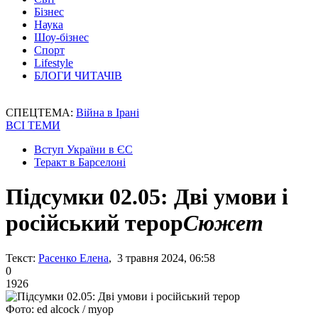
Бізнес
Наука
Шоу-бізнес
Спорт
Lifestyle
БЛОГИ ЧИТАЧІВ
СПЕЦТЕМА:
Війна в Ірані
ВСІ ТЕМИ
Вступ України в ЄС
Теракт в Барселоні
Підсумки 02.05: Дві умови і
російський терор
Сюжет
Текст:
Расенко Елена
, 3 травня 2024, 06:58
0
1926
Фото: ed alcock / myop