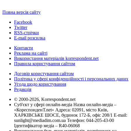
Повна версія сайту
Facebook
Twitter
RSS-стрічки
E-mail розсилка
Контакти
Реклама на сайті
Використання матеріалів korrespondent.net
Правила користування сайтом
Договір користування сайтом
Політика у сфері конфіденційності і персональних даних
Угода щодо користування
Редакція
© 2000-2026, Korrespondent.net
Суб'єкт у сфері онлайн-медіа Назва онлайн-медіа –
«КореспонденТ.net» Адреса: 02091, місто Київ,
ХАРКІВСЬКЕ ШОСЕ, будинок 172-Б, офіс 208/1 E-mail:
sunlight@mediadim.com.ua
Телефон: 044-205-43-00
Ідентифікатор медіа – R40-06068
Використання будь-яких матеріалів, розміщених на