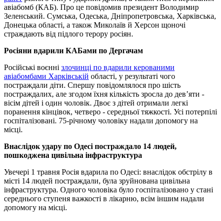
авіабомб (КАБ). Про це повідомив президент Володимир
Зеленський. Сумська, Одеська, Дніпропетровська, Харківська,
Донецька області, а також Миколаїв й Херсон щоночі
страждають від підлого терору росіян.
Росіяни вдарили КАБами по Дергачам
Російські воєнні
злочинці по вдарили керованими
авіабомбами Харківській
області, у результаті чого
постраждали діти. Спершу повідомлялося про шість
постраждалих, але згодом їхня кількість зросла до дев’яти -
вісім дітей і один чоловік. Двоє з дітей отримали легкі
поранення кінцівок, четверо - середньої тяжкості. Усі потерпілі
госпіталізовані. 75-річному чоловіку надали допомогу на
місці.
Внаслідок удару по Одесі постраждало 14 людей,
пошкоджена цивільна інфраструктура
Увечері 1 травня Росія вдарила по Одесі: внаслідок обстрілу в
місті 14 людей постраждали, була зруйнована цивільна
інфраструктура. Одного чоловіка було госпіталізовано у стані
середнього ступеня важкості в лікарню, всім іншим надали
допомогу на місці.