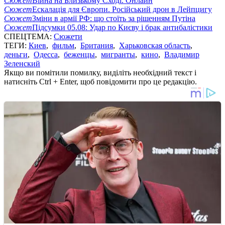
Сюжет
Війна на Близькому Сході. Онлайн
Сюжет
Ескалація для Європи. Російський дрон в Лейпцигу
Сюжет
Зміни в армії РФ: що стоїть за рішенням Путіна
Сюжет
Підсумки 05.08: Удар по Києву і брак антибалістики
СПЕЦТЕМА:
Сюжети
ТЕГИ:
Киев
,
фильм
,
Британия
,
Харьковская область
,
деньги
,
Одесса
,
беженцы
,
мигранты
,
кино
,
Владимир
Зеленский
Якщо ви помітили помилку, виділіть необхідний текст і
натисніть Ctrl + Enter, щоб повідомити про це редакцію.