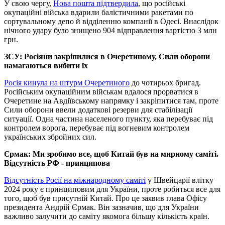
У свою чергу,
Нова пошта підтвердила
, що російські
окупаційні війська вдарили балістичними ракетами по
сортувальному депо й відділенню компанії в Одесі. Внаслідок
нічного удару було знищено 904 відправлення вартістю 3 млн
грн.
ЗСУ: Росіяни закріпилися в Очеретиному, Сили оборони
намагаються вибити їх
Росія кинула на штурм Очеретиного
до чотирьох бригад.
Російським окупаційним військам вдалося прорватися в
Очеретине на Авдіївському напрямку і закріпитися там, проте
Сили оборони ввели додаткові резерви для стабілізації
ситуації. Одна частина населеного пункту, яка перебуває під
контролем ворога, перебуває під вогневим контролем
українських збройних сил.
Єрмак: Ми зробимо все, щоб Китай був на мирному саміті.
Відсутність РФ - принципова
Відсутність Росії на міжнародному саміті
у Швейцарії влітку
2024 року є принциповим для України, проте робиться все для
того, щоб був присутній Китай. Про це заявив глава Офісу
президента Андрій Єрмак. Він зазначив, що для України
важливо залучити до саміту якомога більшу кількість країн.