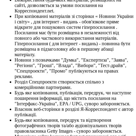
сайті, дозволяється за умови посилання на
Корреспондент.net.
При копіюванні матеріалів зі сторінки « Новини України
і світу» , для інтернет - видань - обов'язкове пряме
відкрите для пошукових систем гіперпосилання .
Посилання має бути розміщена в незалежності від
повного або часткового використання матеріалів.
Гіперпосилання ( для інтернет - видань) - повинна бути
розміщена в підзаголовку або в першому абзаці
матеріалу.
Новини з позначками "Думка", "Експертиза", "Заява",
"Регіони", "Гроші", "Влада", "Вибори", "Тест-драйв",
"Спецпроекти", "Промо" публікуються на правах
реклами.
Розділ Спецпроекти створюється спільно з
комерційними партнерами.
Будь яке копіювання, публікація, передрук, чи наступне
поширення інформації, що містить посилання на
"Інтерфакс-Україна", EPA / UPG, суворо забороняється.
Власник веб-сторінки в розділі Я-Корреспондент є автор
публікації.
Будь-яке копіювання, передрук та відтворення
фотографічних творів та/або аудіовізуальних творів
правовласника Getty Images - суворо забороняється.