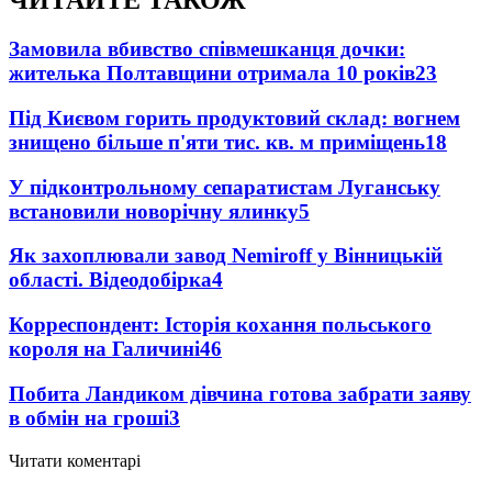
ЧИТАЙТЕ ТАКОЖ
Замовила вбивство співмешканця дочки:
жителька Полтавщини отримала 10 років
23
Під Києвом горить продуктовий склад: вогнем
знищено більше п'яти тис. кв. м приміщень
18
У підконтрольному сепаратистам Луганську
встановили новорічну ялинку
5
Як захоплювали завод Nemiroff у Вінницькій
області. Відеодобірка
4
Корреспондент: Історія кохання польського
короля на Галичині
4
6
Побита Ландиком дівчина готова забрати заяву
в обмін на гроші
3
Читати коментарі