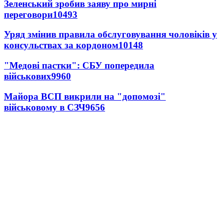
Зеленський зробив заяву про мирні
переговори
10493
Уряд змінив правила обслуговування чоловіків у
консульствах за кордоном
10148
"Медові пастки": СБУ попередила
військових
9960
Майора ВСП викрили на "допомозі"
військовому в СЗЧ
9656