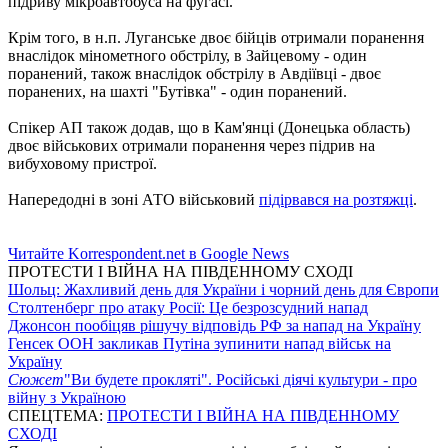
підриву мікроавтобуса на фугасі.
Крім того, в н.п. Луганське двоє бійців отримали поранення
внаслідок мінометного обстрілу, в Зайцевому - один
поранений, також внаслідок обстрілу в Авдіївці - двоє
поранених, на шахті "Бутівка" - один поранений.
Спікер АП також додав, що в Кам'янці (Донецька область)
двоє військових отримали поранення через підрив на
вибуховому пристрої.
Напередодні в зоні АТО військовий
підірвався на розтяжці
.
Читайте Korrespondent.net в Google News
ПРОТЕСТИ І ВІЙНА НА ПІВДЕННОМУ СХОДІ
Шольц: Жахливий день для України і чорний день для Європи
Столтенберг про атаку Росії: Це безрозсудний напад
Джонсон пообіцяв рішучу відповідь РФ за напад на Україну
Генсек ООН закликав Путіна зупинити напад військ на
Україну
Сюжет
"Ви будете прокляті". Російські діячі культури - про
війну з Україною
СПЕЦТЕМА:
ПРОТЕСТИ І ВІЙНА НА ПІВДЕННОМУ
СХОДІ