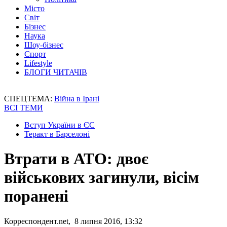
Місто
Світ
Бізнес
Наука
Шоу-бізнес
Спорт
Lifestyle
БЛОГИ ЧИТАЧІВ
СПЕЦТЕМА:
Війна в Ірані
ВСІ ТЕМИ
Вступ України в ЄС
Теракт в Барселоні
Втрати в АТО: двоє
військових загинули, вісім
поранені
Корреспондент.net, 8 липня 2016, 13:32