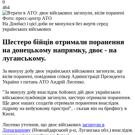
0
464
Фото: пресс-центр АТО
На Донбасі і цієї доби не минулося без жертв серед
українських військових
Шестеро бійців отримали поранення
на донецькому напрямку, двоє - на
луганському.
За минулу добу двоє українських військових загинули, ще
вісім поранені, повідомив спікер Адміністрації Президента
України з питань АТО Андрій Лисенко.
"За минулу добу внаслідок бойових дій двоє українських
військовослужбовців загинули, шестеро отримали поранення.
Ще двоє наших солдатів отримали поранення внаслідок
підриву на вибуховому пристрої", - сказав він на брифінгу в
Києві.
Лисенко уточнив, що двоє військових
загинули в
Лопаскиному
(Новоайдарський р-н, Луганська обл.) внаслідок