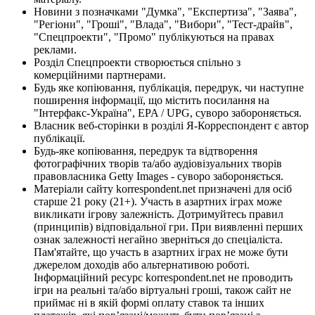
Новини з позначками "Думка", "Експертиза", "Заява",
"Регіони", "Гроші", "Влада", "Вибори", "Тест-драйв",
"Спецпроекти", "Промо" публікуються на правах
реклами.
Розділ Спецпроекти створюється спільно з
комерційними партнерами.
Будь яке копіювання, публікація, передрук, чи наступне
поширення інформації, що містить посилання на
"Інтерфакс-Україна", EPA / UPG, суворо забороняється.
Власник веб-сторінки в розділі Я-Корреспондент є автор
публікації.
Будь-яке копіювання, передрук та відтворення
фотографічних творів та/або аудіовізуальних творів
правовласника Getty Images - суворо забороняється.
Матеріали сайту korrespondent.net призначені для осіб
старше 21 року (21+). Участь в азартних іграх може
викликати ігрову залежність. Дотримуйтесь правил
(принципів) відповідальної гри. При виявленні перших
ознак залежності негайно зверніться до спеціаліста.
Пам'ятайте, що участь в азартних іграх не може бути
джерелом доходів або альтернативою роботі.
Інформаційний ресурс korrespondent.net не проводить
ігри на реальні та/або віртуальні гроші, також сайт не
приймає ні в якій формі оплату ставок та інших