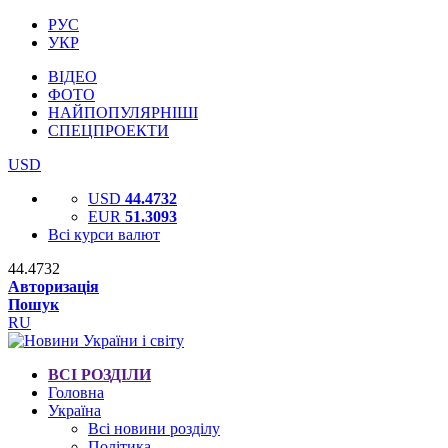
РУС
УКР
ВІДЕО
ФОТО
НАЙПОПУЛЯРНІШІ
СПЕЦПРОЕКТИ
USD
USD
44.4732
EUR
51.3093
Всі курси валют
44.4732
Авторизація
Пошук
RU
ВСІ РОЗДІЛИ
Головна
Україна
Всі новини розділу
Політика