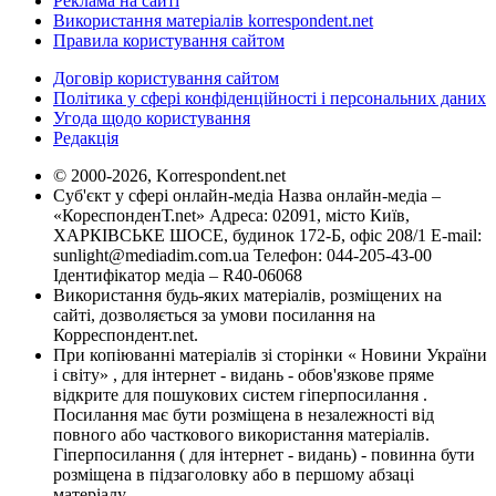
Реклама на сайті
Використання матеріалів korrespondent.net
Правила користування сайтом
Договір користування сайтом
Політика у сфері конфіденційності і персональних даних
Угода щодо користування
Редакція
© 2000-2026, Korrespondent.net
Суб'єкт у сфері онлайн-медіа Назва онлайн-медіа –
«КореспонденТ.net» Адреса: 02091, місто Київ,
ХАРКІВСЬКЕ ШОСЕ, будинок 172-Б, офіс 208/1 E-mail:
sunlight@mediadim.com.ua
Телефон: 044-205-43-00
Ідентифікатор медіа – R40-06068
Використання будь-яких матеріалів, розміщених на
сайті, дозволяється за умови посилання на
Корреспондент.net.
При копіюванні матеріалів зі сторінки « Новини України
і світу» , для інтернет - видань - обов'язкове пряме
відкрите для пошукових систем гіперпосилання .
Посилання має бути розміщена в незалежності від
повного або часткового використання матеріалів.
Гіперпосилання ( для інтернет - видань) - повинна бути
розміщена в підзаголовку або в першому абзаці
матеріалу.