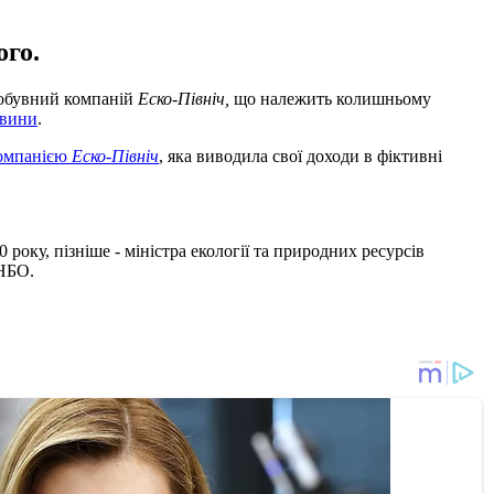
ого.
добувний компаній
Еско-Північ,
що належить колишньому
овини
.
компанією
Еско-Північ
, яка виводила свої доходи в фіктивні
оку, пізніше - міністра екології та природних ресурсів
РНБО.