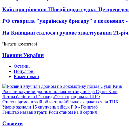
Київ про рішення Швеції щодо судна: Це прецеден
РФ створила "українську бригаду" з полонених -
На Київщині сталося групове зґвалтування 21-річ
Читати коментарі
Новини України
Останні
Популярні
Коментовані
Росіяни влучили дроном по локомотиву поїзда Суми-Київ
Летіла балістика і "шахеди": як спрацювала ППО
Стало відомо, в якій області найбільше скаржаться на ТЦК
Ударів зазнали 15 скупчень військ РФ - Генштаб
Генштаб назвав втрати Росії станом на 8 серпня
Сюжети