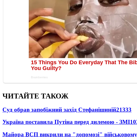
ЧИТАЙТЕ ТАКОЖ
Суд обрав запобіжний захід Стефанішиній
21333
Україна поставила Путіна перед дилемою - ЗМІ
10
Майора ВСП викрили на "допомозі" військовому