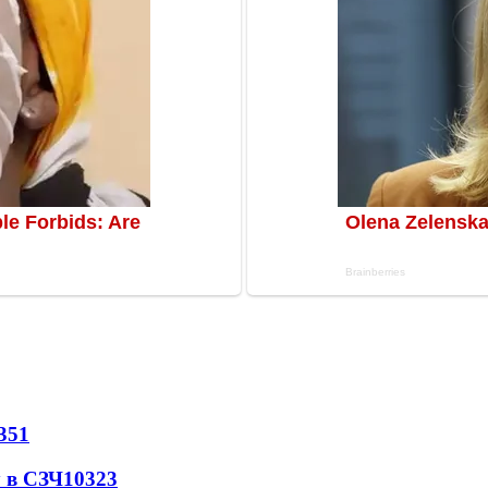
351
 в СЗЧ
10323