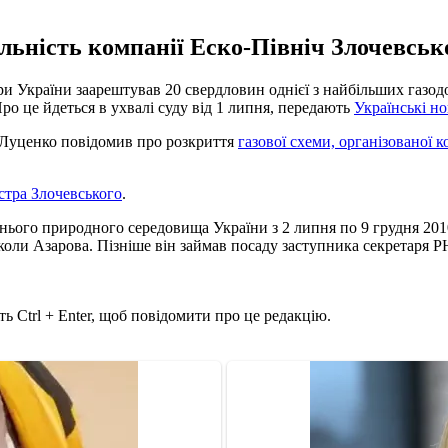
льність компанії Еско-Північ Злочевськ
и України заарештував 20 свердловин однієї з найбільших газо
ро це йдеться в ухвалі суду від 1 липня, передають
Українські н
 Луценко повідомив про розкриття
газової схеми, організованої 
стра Злочевського
.
ого природного середовища України з 2 липня по 9 грудня 2010 р
иколи Азарова. Пізніше він займав посаду заступника секретаря 
ь Ctrl + Enter, щоб повідомити про це редакцію.