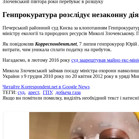
Злочевський півтора роки перебуває в розшуку
Генпрокуратура розслідує незаконну дія
Печерський районний суд Києва за клопотанням Генпрокуратур
міністру екології та природних ресурсів Миколі Злочевському. П
Як повідомляв
Корреспондент.net
, 7 липня генпрокурор Юрій
витрати, чим уникала сплати податку на прибуток.
Нагадаємо, в лютому 2016 року
суд заарештував майно екс-міні
Микола Злочевський займав посаду міністра охорони навколишнь
України з 9 грудня 2010 року по 20 квітня 2012 року в уряді М
Читайте Korrespondent.net в Google News
ТЕГИ:
суд
,
арест
,
ГПУ
,
добыча газа
Якщо ви помітили помилку, виділіть необхідний текст і натисніт