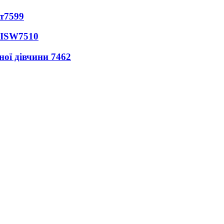
т
7599
 ISW
7510
ної дівчини
7462