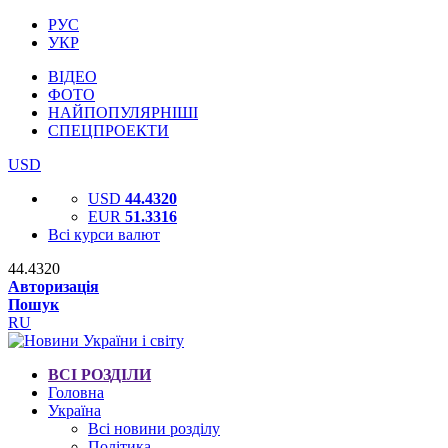
РУС
УКР
ВІДЕО
ФОТО
НАЙПОПУЛЯРНІШІ
СПЕЦПРОЕКТИ
USD
USD
44.4320
EUR
51.3316
Всі курси валют
44.4320
Авторизація
Пошук
RU
ВСІ РОЗДІЛИ
Головна
Україна
Всі новини розділу
Політика