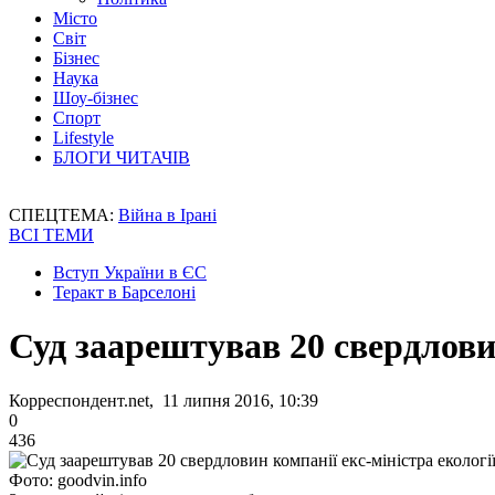
Місто
Світ
Бізнес
Наука
Шоу-бізнес
Спорт
Lifestyle
БЛОГИ ЧИТАЧІВ
СПЕЦТЕМА:
Війна в Ірані
ВСІ ТЕМИ
Вступ України в ЄС
Теракт в Барселоні
Суд заарештував 20 свердловин
Корреспондент.net, 11 липня 2016, 10:39
0
436
Фото: goodvin.info