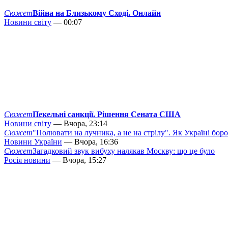
Сюжет
Війна на Близькому Сході. Онлайн
Новини світу
— 00:07
Сюжет
Пекельні санкції. Рішення Сената США
Новини світу
— Вчора, 23:14
Сюжет
"Полювати на лучника, а не на стрілу". Як Україні бор
Новини України
— Вчора, 16:36
Сюжет
Загадковий звук вибуху налякав Москву: що це було
Росія новини
— Вчора, 15:27