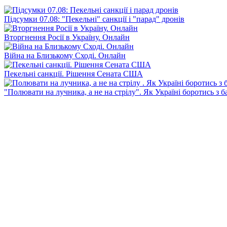
Підсумки 07.08: "Пекельні" санкції і "парад" дронів
Вторгнення Росії в Україну. Онлайн
Війна на Близькому Сході. Онлайн
Пекельні санкції. Рішення Сената США
"Полювати на лучника, а не на стрілу". Як Україні боротись з 