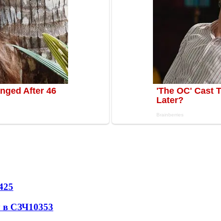
425
 в СЗЧ
10353