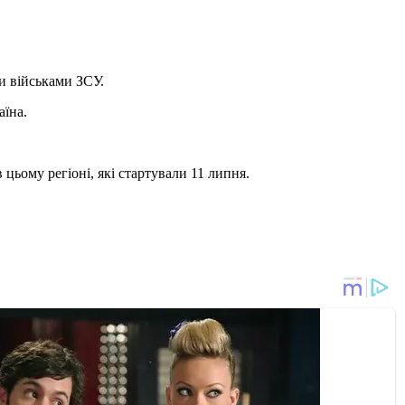
и військами ЗСУ.
аїна.
цьому регіоні, які стартували 11 липня.