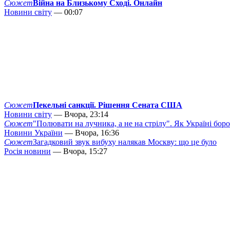
Сюжет
Війна на Близькому Сході. Онлайн
Новини світу
— 00:07
Сюжет
Пекельні санкції. Рішення Сената США
Новини світу
— Вчора, 23:14
Сюжет
"Полювати на лучника, а не на стрілу". Як Україні бор
Новини України
— Вчора, 16:36
Сюжет
Загадковий звук вибуху налякав Москву: що це було
Росія новини
— Вчора, 15:27