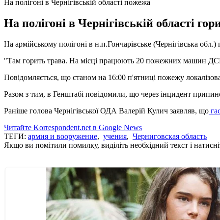
На полігоні в Чернігівській області пожежа
На полігоні в Чернігівській області гор
На армійському полігоні в н.п.Гончарівське (Чернігівська обл
"Там горить трава. На місці працюють 20 пожежних машин ДСНС 
Повідомляється, що станом на 16:00 п'ятниці пожежу локалізо
Разом з тим, в Генштабі повідомили, що через інцидент припине
Раніше голова Чернігівської ОДА Валерій Кулич заявляв, що
гас
Читайте Korrespondent.net в Google News
ТЕГИ:
армия и вооружение
,
учения
,
Черниговская область
Якщо ви помітили помилку, виділіть необхідний текст і натисніт