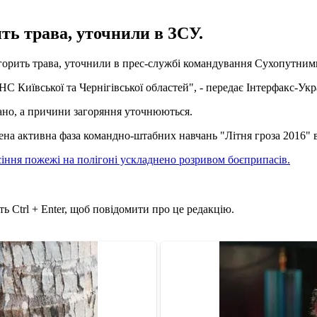
ить трава, уточнили в ЗСУ.
.) горить трава, уточнили в прес-службі командування Сухопутним
Київської та Чернігівської областей", - передає Інтерфакс-Укр
вано, а причини загоряння уточнюються.
на активна фаза командно-штабних навчань "Літня гроза 2016" в 
іння пожежі на полігоні ускладнено розривом боєприпасів.
ь Ctrl + Enter, щоб повідомити про це редакцію.