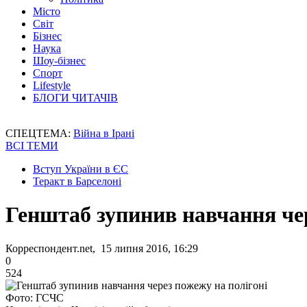
Місто
Світ
Бізнес
Наука
Шоу-бізнес
Спорт
Lifestyle
БЛОГИ ЧИТАЧІВ
СПЕЦТЕМА:
Війна в Ірані
ВСІ ТЕМИ
Вступ України в ЄС
Теракт в Барселоні
Генштаб зупинив навчання чер
Корреспондент.net, 15 липня 2016, 16:29
0
524
Фото: ГСЧС