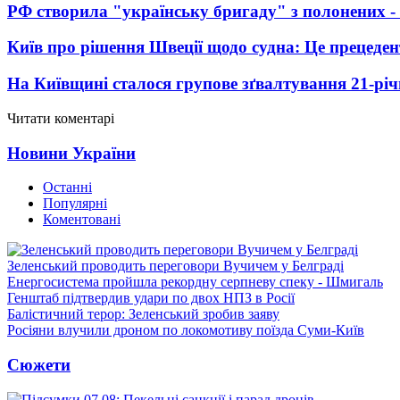
РФ створила "українську бригаду" з полонених -
Київ про рішення Швеції щодо судна: Це прецеден
На Київщині сталося групове зґвалтування 21-річ
Читати коментарі
Новини України
Останні
Популярні
Коментовані
Зеленський проводить переговори Вучичем у Белграді
Енергосистема пройшла рекордну серпневу спеку - Шмигаль
Генштаб підтвердив удари по двох НПЗ в Росії
Балістичний терор: Зеленський зробив заяву
Росіяни влучили дроном по локомотиву поїзда Суми-Київ
Сюжети