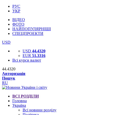
РУС
УКР
ВІДЕО
ФОТО
НАЙПОПУЛЯРНІШІ
СПЕЦПРОЕКТИ
USD
USD
44.4320
EUR
51.3316
Всі курси валют
44.4320
Авторизація
Пошук
RU
ВСІ РОЗДІЛИ
Головна
Україна
Всі новини розділу
Політика