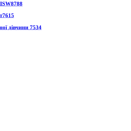
 ISW
8788
т
7615
ної дівчини
7534